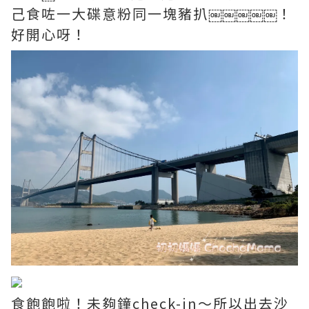
己食咗一大碟意粉同一塊豬扒￼￼￼￼￼！
好開心呀！
食飽飽啦！未夠鐘check-in～所以出去沙