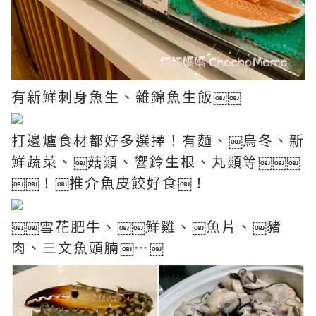
有新鮮刺身魚生、雜錦魚生飯￼￼
打邊爐食材都好多選擇！有麵、￼烏冬、新
鮮蔬菜、￼菇類、響鈴生根、丸類等￼￼￼
￼￼！￼推介魚皮餃好食￼！
￼￼雪花肥牛、￼￼鮮雞、￼魚片、￼豬
肉、三文魚頭腩￼⋯￼