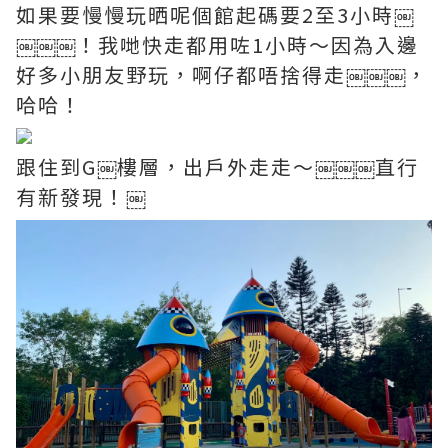
如果要慢慢玩晒呢個館起碼要2至3小時￼
￼￼￼！我哋快走都用咗1小時～因為入邊
好多小朋友野玩，啊仔都唔捨得走￼￼￼，
哈哈！
跟住到G￼樓層，出戶外走走～￼￼￼直行
有新發現！￼