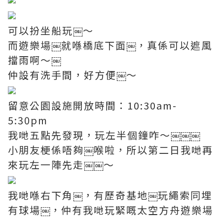
可以扮坐船玩￼～
而遊樂場￼就喺橋底下面￼，真係可以遮風
擋雨啊～￼
仲設有洗手間，好方便￼～
留意公園設施開放時間：10:30am-
5:30pm
我哋五點先發現，玩左半個鐘咋～￼￼￼
小朋友梗係唔夠￼喉啦，所以第二日我哋再
來玩左一陣先走￼￼～
我哋喺右下角￼，有歷奇基地￼玩繩索同埋
有球場￼，仲有我哋玩緊嘅太空方舟遊樂場