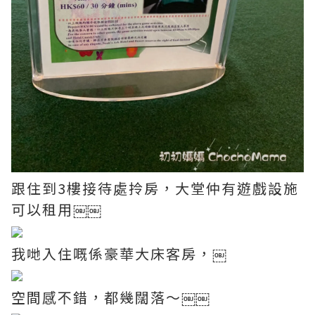
跟住到3樓接待處拎房，大堂仲有遊戲設施
可以租用￼￼
我哋入住嘅係豪華大床客房，￼
空間感不錯，都幾闊落～￼￼