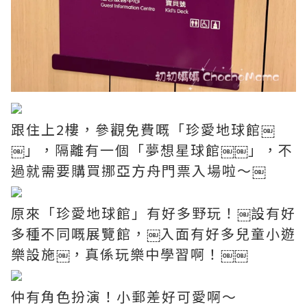
跟住上2樓，參觀免費嘅「珍愛地球館￼
￼」，隔離有一個「夢想星球館￼￼」，不
過就需要購買挪亞方舟門票入場啦～￼
原來「珍愛地球館」有好多野玩！￼設有好
多種不同嘅展覽館，￼入面有好多兒童小遊
樂設施￼，真係玩樂中學習啊！￼￼
仲有角色扮演！小郵差好可愛啊～