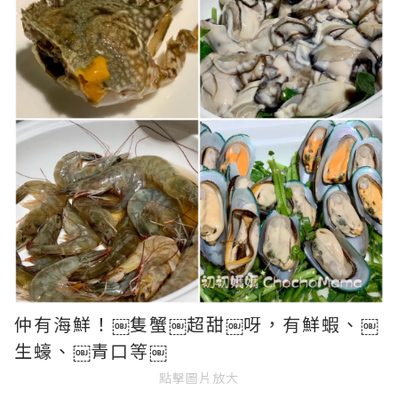
仲有海鮮！￼隻蟹￼超甜￼呀，有鮮蝦、￼
生蠔、￼青口等￼
點擊圖片放大