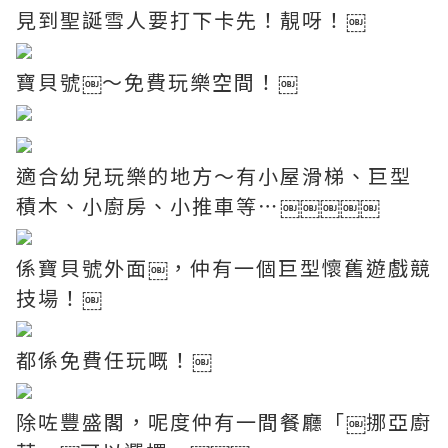
見到聖誕雪人要打下卡先！靚呀！￼
寶貝號￼～免費玩樂空間！￼
適合幼兒玩樂的地方～有小屋滑梯、巨型
積木、小廚房、小推車等⋯￼￼￼￼￼
係寶貝號外面￼，仲有一個巨型懷舊遊戲競
技場！￼
都係免費任玩嘅！￼
除咗豐盛閣，呢度仲有一間餐廳「￼挪亞廚