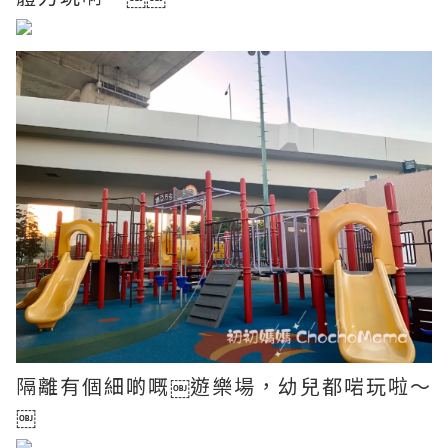
隔離有個細啲嘅￼遊樂場，幼兒都啱玩啦～
￼