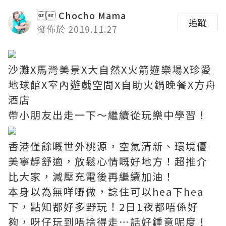
 Chocho Mama
追蹤
發佈於 2019.11.27
沙灘X馬灣美景X大自然X火箭遊樂場X珍愛
地球館X室內遊戲空間X自助火鍋晚餐X方舟
酒店
帶小朋友出走一下～繼續從玩樂中學習！
香港僅餘嘅世外桃源，空氣清新、環境優
美寧靜舒適，放鬆心情嘅好地方！超推介
比大家，減壓充電後再繼續加油！
本身以為無咩嘢做，諗住可以hea下hea
下，點知都好多野玩！2日1夜都唔係好
夠，呀仔玩到唔捨得走⋯話好鍾意呢度！