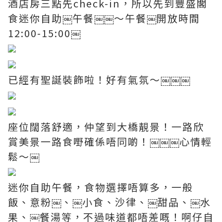
酒店房三點先check-in，所以先到豐盛閣
食迷你自助￼午餐￼￼～午餐￼開放時間
12:00-15:00￼
已經有聖誕裝飾啦！好有氣氛～￼￼￼
座位闊落舒適，仲望到大橋靚景！一路欣
賞美景一路食嘢確係唔同啲！￼￼￼心情輕
鬆～￼
迷你自助午餐，食物選擇唔算多，一般
飯、意粉￼、￼小食、沙律、￼甜品、￼水
果、￼餐湯等，不過味道都唔差嘅！啊仔自