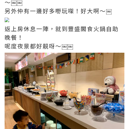
～￼￼
另外仲有一邊好多嘢玩㗎！好大啊～￼
返上房休息一陣，就到豐盛閣食火鍋自助
晚餐！
呢度夜景都好靚呀～￼￼