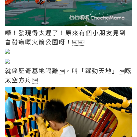
嘩！發現得太遲了！原來有個小朋友見到
會發瘋嘅火箭公園呀！￼￼
就係歷奇基地隔離￼，叫「躍動天地」￼嘅
太空方舟￼