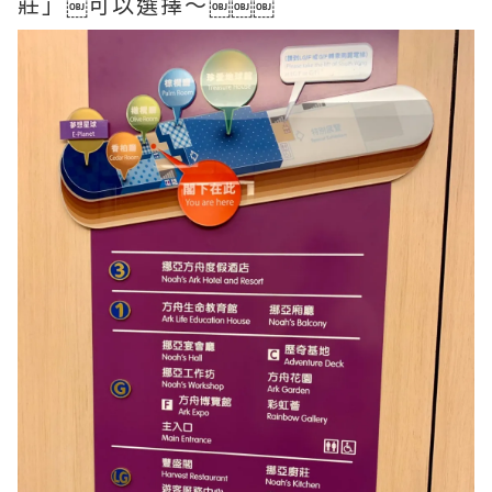
莊」￼可以選擇～￼￼￼