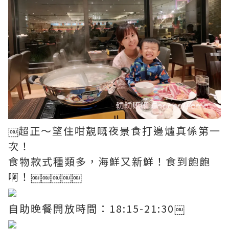
￼超正～望住咁靚嘅夜景食打邊爐真係第一
次！
食物款式種類多，海鮮又新鮮！食到飽飽
啊！￼￼￼￼￼
自助晚餐開放時間：18:15-21:30￼