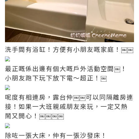
洗手間有浴缸！方便有小朋友嘅家庭！￼￼
最正嘅係出邊有個大嘅戶外活動空間￼！
小朋友跑下玩下放下電～超正！￼
呢度有相連房，露台仲￼￼可以同隔離房連
接！如果一大班親戚朋友來玩，一定又熱
鬧又開心！￼￼￼￼
除咗一張大床，仲有一張沙發床！