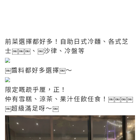
前菜選擇都好多！自助日式冷麵、各式芝
士￼￼￼、￼沙律、冷盤等
￼醬料都好多選擇￼～
限定嘅疏乎厘，正！
仲有雪糕、涼茶、果汁任飲任食！￼￼￼￼
￼超級滿足呀～￼