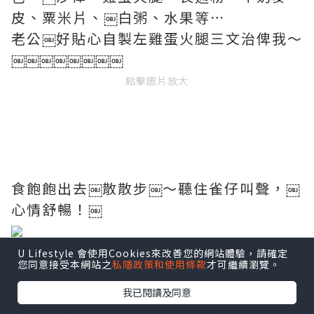
皮、粟米片、￼白粥、水果等⋯
老公￼好貼心自製左雞蛋火腿三文治俾我～
￼￼￼￼￼￼￼￼
點擊圖片放大
食飽飽出去￼散散步￼～聽住雀仔叫聲，￼
心情舒暢！￼
退房之後就參加10:30嘅馬灣生態之旅￼導
U Lifestyle 會使用Cookies來改善您的網站體驗，請確定
您同意接受本網站之
私隱政策和使用條款
才可繼續瀏覽。
￼￼覽￼團￼￼
我已閱讀及同意