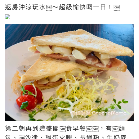
返房沖涼玩水￼～超級愉快嘅一日！￼
第二朝再到豐盛閣￼食早餐￼￼，有￼麵
包、￼沙律、雞蛋火腿、長通粉、牛奶麥