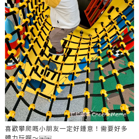
喜歡攀爬嘅小朋友一定好鍾意！需要好多
體力玩啊～￼￼