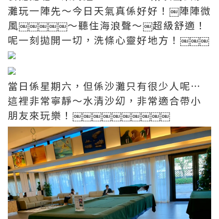
灘玩一陣先～今日天氣真係好好！￼陣陣微
風￼￼￼￼￼～聽住海浪聲～￼超級舒適！
呢一刻拋開一切，洗條心靈好地方！￼￼￼
當日係星期六，但係沙灘只有很少人呢⋯
這裡非常寧靜～水清沙㓜，非常適合帶小
朋友來玩樂！￼￼￼￼￼￼￼￼￼￼