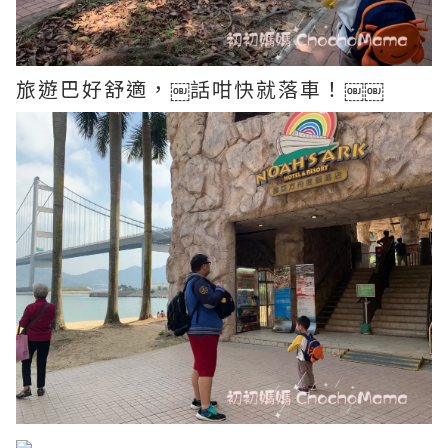
旅遊巴好舒適，￼話咁快就落車！￼￼