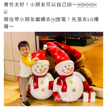
實在太好！小朋友可以自己訓～￼￼￼￼
跟住帶小朋友繼續去￼放電！先落去LG樓
層～