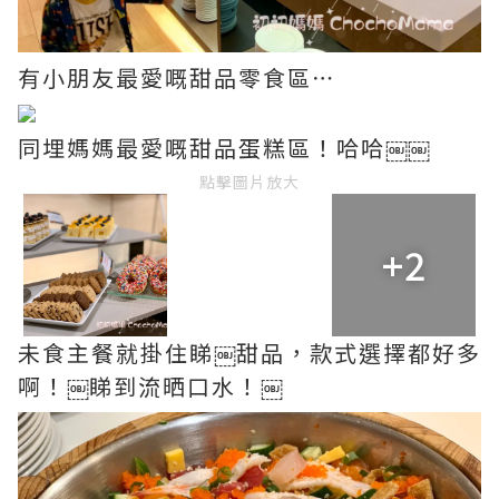
有小朋友最愛嘅甜品零食區⋯
同埋媽媽最愛嘅甜品蛋糕區！哈哈￼￼
點擊圖片放大
+2
未食主餐就掛住睇￼甜品，款式選擇都好多
啊！￼睇到流晒口水！￼