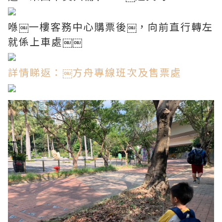
喺￼一樓客務中心購票後￼，向前直行轉左
就係上車處￼￼
詳情睇返：
￼
方舟專線班次及售票處