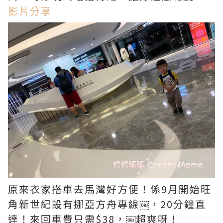
影片分享
原來衣家搭車去馬灣好方便！係9月開始旺
角新世紀設有挪亞方舟專線￼，20分鐘直
達！來回車費只需$38，￼超爽呀！