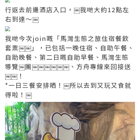
行返去前邊酒店入口，￼我哋大約12點左
右到達～￼
我哋今次join嘅「馬灣生態之旅住宿餐飲
套票￼￼」，已包括一晚住宿、自助午餐、
自助晚餐、第二日嘅自助早餐、馬灣生態
導覽￼團￼￼￼￼￼￼、方舟專線來回接送
￼￼！
*一日三餐安排晒！￼所以去到又玩又食就
得啦！￼