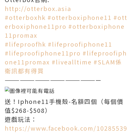
http://otterbox.asia
#otterboxhk
#otterboxiphone11
#ott
erboxiphone11pro
#otterboxiphone
11promax
#lifeproofhk
#lifeproofiphone11
#lifeproofiphone11pro
#lifeproofiph
one11promax
#livealltime
#SLAM係
衛訊都有得買
———————————————————
送！Iphone11手機殼-名額四個（每個價
值$268-$508）
遊戲玩法：
https://www.facebook.com/10285539