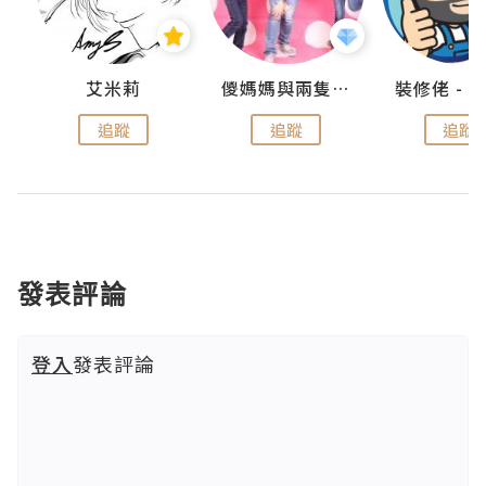
點滴
艾米莉
儍媽媽與兩隻小魔怪之家
追蹤
追蹤
追蹤
發表評論
登入
發表評論