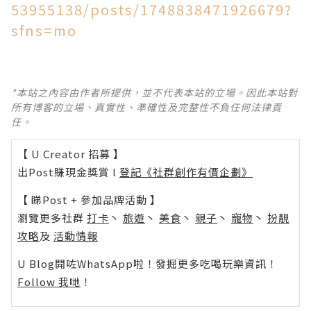
53955138/posts/1748838471926679?
sfns=mo
*本站之內容由作者所提供，並不代表本站的立場。因此本站對
所有博客的立場、真實性、準確性及完整性不負任何法律責
任。
【 U Creator 招募 】
出Post賺現金獎賞 l
登記《社群創作有價企劃》
【 睇Post + 參加品牌活動 】
瀏覽更多社群
打卡
丶
旅遊
丶
美食
丶
親子
丶
寵物
丶
扮靚
攻略
及
活動情報
U Blog開咗WhatsApp啦！發掘更多吃喝玩樂資訊！
Follow 我哋
！