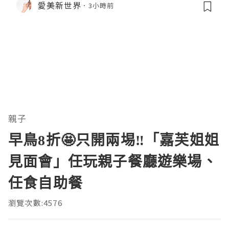
愛美新世界
3小時前
親子
早鳥8折🤩只開兩埸‼️「嘉芙姐姐
見面會」任玩親子餐廳遊樂場、
任食自助餐
瀏覽次數:4576