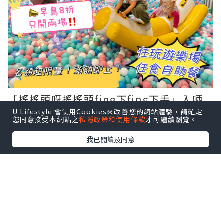
「搖搖頭呀搖搖頭fing下fing下手」入哂
U Lifestyle 會使用Cookies來改善您的網站體驗，請確定
腦嘅嘉芙姐姐呀我!都成日同小朋友一齊跳
您同意接受本網站之
私隱政策和使用條款
才可繼續瀏覽。
架
我已閱讀及同意
機會嚟啦
親身見到嘉芙姐姐同佢一齊唱玩，小朋友一定勁
開心