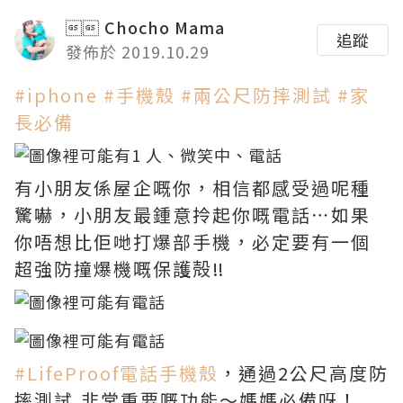
 Chocho Mama
追蹤
發佈於 2019.10.29
#iphone
#手機殼
#兩公尺防摔測試
#家
長必備
有小朋友係屋企嘅你，相信都感受過呢種
驚嚇，小朋友最鍾意拎起你嘅電話⋯如果
你唔想比佢哋打爆部手機，必定要有一個
超強防撞爆機嘅保護殻
‼️
#LifeProof電話手機殼
，通過2公尺高度防
摔測試,非常重要嘅功能～媽媽必備呀！