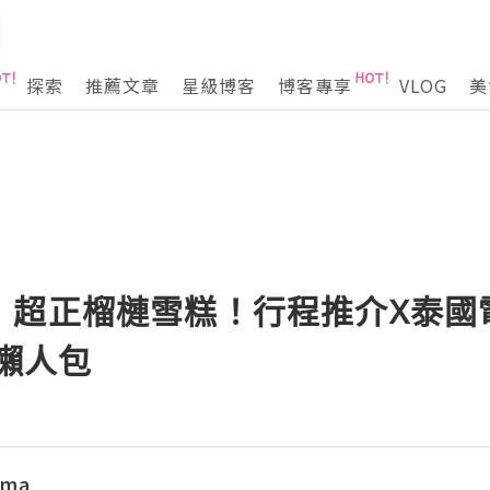
探索
推薦文章
星級博客
博客專享
VLOG
美
超正榴槤雪糕！行程推介X泰國電
夜懶人包
ama