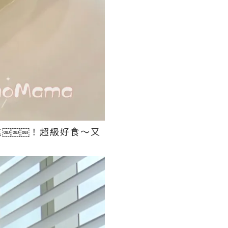
￼￼￼！超級好食～又