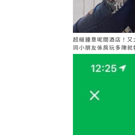
超級鍾意呢間酒店！又
同小朋友係房玩多陣就