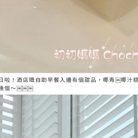
日啦！酒店嘅自助早餐入邊有個甜品，椰青￼椰汁糕
幾個～￼￼￼