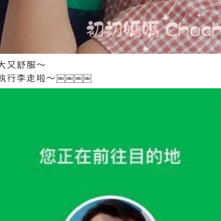
大又舒服～
執行李走啦～￼￼￼￼