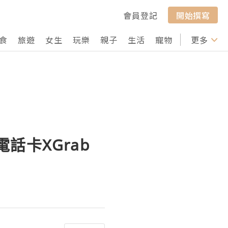
會員登記
開始撰寫
食
旅遊
女生
玩樂
親子
生活
寵物
行山
更多
打卡
話卡XGrab