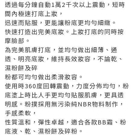
透過每分鐘自動1萬2千次以上震動，短時
間內極速打底上妝，
迅速而貼服，更能讓粉底更均勻細緻。
快速打造出完美底妝。上妝打底的同時按
摩臉部。
為完美肌膚打底，並均勻做出細薄、通
透、明亮底妝，維持長效妝容，不論乾、
濕粉餅及碎
粉都可均勻做出柔滑妝容。
使用時360度回轉震動，力度分佈均勻，粉
底塗上時比人手更均勻貼服肌膚，更具透
明感。粉撲採用無污染純NBR物料制作，
手感柔軟，
性質溫和，彈性卓越，適合各款BB霜、粉
底液、乾、濕粉餅及碎粉。