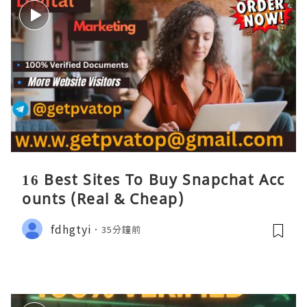
16 Best Sites To Buy Snapchat Acc
ounts (Real & Cheap)
fdhgtyi
35分鐘前