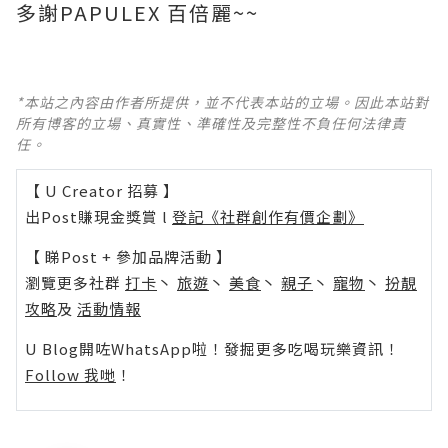
多謝PAPULEX 百倍麗~~
*本站之內容由作者所提供，並不代表本站的立場。因此本站對
所有博客的立場、真實性、準確性及完整性不負任何法律責
任。
【 U Creator 招募 】
出Post賺現金獎賞 l
登記《社群創作有價企劃》
【 睇Post + 參加品牌活動 】
瀏覽更多社群
打卡
丶
旅遊
丶
美食
丶
親子
丶
寵物
丶
扮靚
攻略
及
活動情報
U Blog開咗WhatsApp啦！發掘更多吃喝玩樂資訊！
Follow 我哋
！