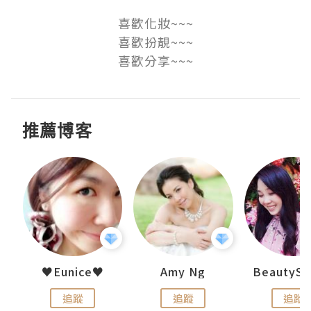
喜歡化妝~~~

喜歡扮靚~~~

喜歡分享~~~
推薦博客
h 夏沫
♥Eunice♥
Amy Ng
追蹤
追蹤
追蹤