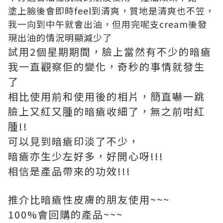
塗上臉後會即時feel到清爽，質地是清爽也不笠，
我一向到中午就會出油，但用完呢支cream後發
現出油的情況明顯減少了
試用2個星期期間，臉上當然有不少的暗瘡
我一直觀察佢的變化，奇秒的事情就發生
了
相比使用前和使用後的相片，簡直嚇一跳
臉上又紅又腫的暗瘡收細了，無之前咁紅
腫!!
可以見到暗瘡印淡了不少，
暗瘡亦生少左好多，好開心呀!!!
相信是產品帶來的功效!!!
推介比暗瘡性皮膚的朋友使用~~~
100%會回購的產品~~~