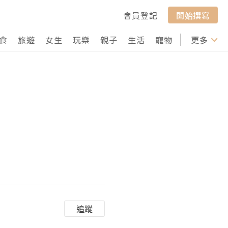
會員登記
開始撰寫
食
旅遊
女生
玩樂
親子
生活
寵物
行山
更多
打卡
追蹤