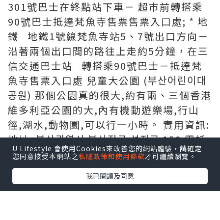
301號巴士在終點站下車－ 超市前轉搭乘
90號巴士抵達梵魚寺售票售票入口處; * 地
鐵 地鐵1號線梵魚寺站5、7號出口方向－
沿著兩個出口間的路往上走約5分鐘，在三
信交通巴士站 轉搭乘90號巴士－抵達梵
魚寺售票入口處 兒童大公園 (부산어린이대
공원) 那個公園真的很大,約有兩、三個香港
維多利亞公園的大,內有機動遊樂場,行山
徑,湖水,動物園,可以行一小時。 實用資訊:
地址: 부산광역시 부산진구 성지로 159 電話:
U Lifestyle 會使用Cookies來改善您的網站體驗，請確定
051-860-7848 網址:
您同意接受本網站之
私隱政策和使用條款
才可繼續瀏覽。
http://bschildpark.or.kr/ 當地交通: 地
我已閱讀及同意
鐵1號線或2號線,在“ 西面站”下車, 然後
轉乘巴士No. : 63, 81, 83-1, 133, 54 慶
尚北道 如果有機會可以去遠些的地方, 慶尚