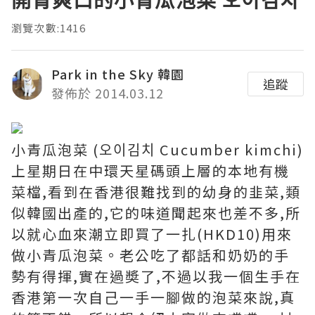
開胃爽口的小青瓜泡菜 오이김치
瀏覽次數:1416
Park in the Sky 韓園
追蹤
發佈於 2014.03.12
小青瓜泡菜 (오이김치 Cucumber kimchi)
上星期日在中環天星碼頭上層的本地有機
菜檔,看到在香港很難找到的幼身的韭菜,類
似韓國出產的,它的味道聞起來也差不多,所
以就心血來潮立即買了一扎(HKD10)用來
做小青瓜泡菜。老公吃了都話和奶奶的手
勢有得揮,實在過奬了,不過以我一個生手在
香港第一次自己一手一腳做的泡菜來說,真