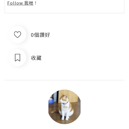
Follow 我哋
！
0個讚好
收藏