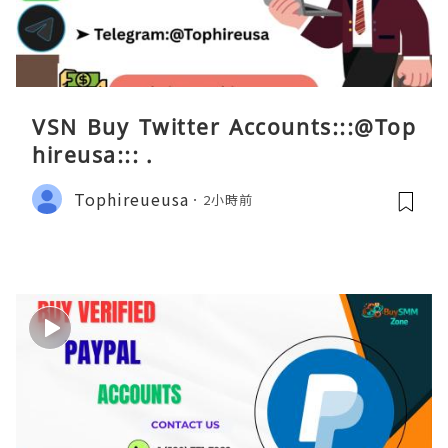
VSN Buy Twitter Accounts:::@Top
hireusa::: .
Tophireueusa
2小時前