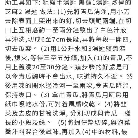
助工具如下: 粗鹽半湯匙 黑糖1湯匙 炒過的
芝麻2 湯匙 做法: (1)先將青瓜清淨,用小刀
去除表面上突出來的釘,切去頭尾兩端,在切
口上互相磨約一至兩分鐘致出了白色汁液
再沖洗,切成6至7cm長段,再將每段一開四,
切去瓜襄。 (2)用1公升水和3湯匙鹽煮滾
後,熄火,等待三至五分鐘,加入(1)的青瓜,不
用上蓋浸20至30分鐘。這步驟的好處是可
以令青瓜醃時不會出水, 味道持久不変。 然
後用凍的開水過冷河一至兩次,令青瓜降溫,
保持爽口。 (3) 拿岀青瓜,將青瓜用厨房用
紙巾吸亁水份,可對着風扇吹乾。 (4)將韭
菜及去皮的甘筍洗淨, 分別切成與青瓜一樣
長的小段及絲。 (5)將蝦仔醬切碎,與泡菜
醤汁料混合後試味,再加入(4)中的材料,最