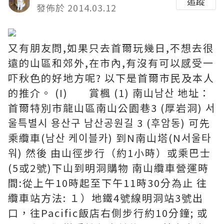
追蹤
發佈於 2014.03.12
又有朋友問,如果只去首爾玩幾日,不想去很
遠的山區和郊外,在市內,有沒有可以感受一
吓秋色的好地方呢? 以下是首爾市民及本人
的推介。 (I) 賞楓 (1) 南山남산 地址：
首爾特別市龍山區南山公園巷3 (厚岩洞) 서
울특별시 용산구 남산공원길 3 (후암동) 可先
乘纜車(남산 케이블카) 到N南山塔(N서울타
워) 然後 由山徑步行（約1小時）或乘巴士
(5或2號)下山到明洞購物 南山纜車營運時
間:從上午10時起至下午11時30分為止 往
纜車站方法: １）地鐵4號線明洞站3號出
口，往Pacific飯店右側步行約10分鐘; 或