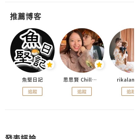
推薦博客
urnal
魚堅日記
思思賢 ChillMyBabe
rikala
追蹤
追蹤
追蹤
發表評論