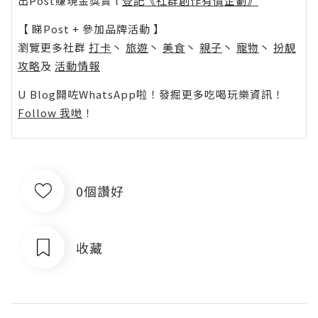
出Post賺現金獎賞 l
登記《社群創作有價企劃》
【 睇Post + 參加品牌活動 】
瀏覽更多社群
打卡
丶
旅遊
丶
美食
丶
親子
丶
寵物
丶
扮靚
攻略
及
活動情報
U Blog開咗WhatsApp啦！發掘更多吃喝玩樂資訊！
Follow 我哋
！
0個讚好
收藏