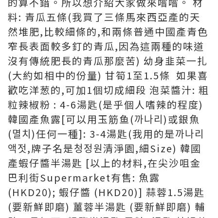
的算不錯。所以想介紹大家做來嚐嚐。 材
料: 青瓜五條(我買了三條馬來西亞產的天
然堆肥,比較細條的,和兩條普通中國產青色
窄長表面較多釘的青瓜,因為這兩種的味道
沒有傳統肥長的青瓜那麼苦) 幼身韭菜一扎
(大約如相中的份量) 甘筍1至1.5條 如果喜
歡吃洋葱的,可加1個切成細段 泡菜醬汁: 粗
粒辣椒粉 : 4-6湯匙(是乎個人嗜辣的程度)
韓國產魚露[可以用玉筋鱼(까나리)或銀魚
(멸치)任何一種]: 3-4湯匙(我用的是까나리
액젓,牌子名是청정원清淨園,細Size) 韓國
產蝦仔醬半湯匙 [以上的材料,在尖沙咀金
巴利街Supermarket有售: 魚露
(HKD20); 蝦仔醬 (HKD20)] 蒜蓉1.5湯匙
(要新鮮即磨) 薑蓉半湯匙 (要新鮮即磨) 輔