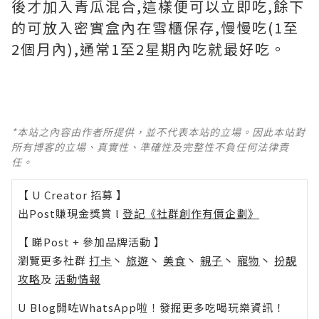
後才加入青瓜混合,這樣便可以立即吃,餘下
的可放入密實盒內在雪櫃保存,慢慢吃(1至
2個月內),通常1至2星期內吃就最好吃。
*本站之內容由作者所提供，並不代表本站的立場。因此本站對
所有博客的立場、真實性、準確性及完整性不負任何法律責
任。
【 U Creator 招募 】
出Post賺現金獎賞 l
登記《社群創作有價企劃》
【 睇Post + 參加品牌活動 】
瀏覽更多社群
打卡
丶
旅遊
丶
美食
丶
親子
丶
寵物
丶
扮靚
攻略
及
活動情報
U Blog開咗WhatsApp啦！發掘更多吃喝玩樂資訊！