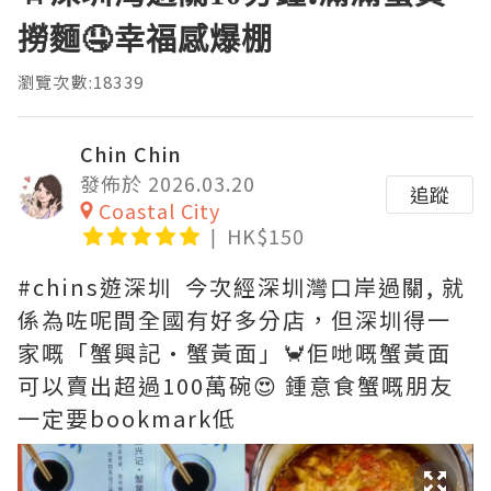
撈麵🤤幸福感爆棚
瀏覽次數:18339
Chin Chin
發佈於 2026.03.20
追蹤
Coastal City
HK$150
#chins遊深圳 今次經深圳灣口岸過關, 就
係為咗呢間全國有好多分店，但深圳得一
家嘅「蟹興記·蟹黃面」🦀佢哋嘅蟹黃面
可以賣出超過100萬碗😍 鍾意食蟹嘅朋友
一定要bookmark低