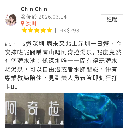
Chin Chin
發佈於 2026.03.14
追蹤
深圳
HK$298
#chins遊深圳 周未又北上深圳一日遊，今
次揀咗呢間喺南山嘅阿奇拉湯泉, 呢度竟然
有個潛水池！係深圳唯一一間有得玩潛水
嘅湯泉，可以自由潛或者水肺體驗，仲有
專業教練陪住，見到美人魚表演即刻狂打
卡🧜‍♀️