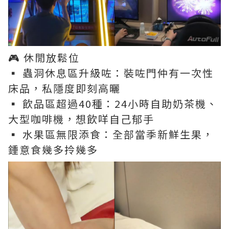
🎮 休閒放鬆位
▪️ 蟲洞休息區升級咗：裝咗門仲有一次性
床品，私隱度即刻高曬
▪️ 飲品區超過40種：24小時自助奶茶機、
大型咖啡機，想飲咩自己郁手
▪️ 水果區無限添食：全部當季新鮮生果，
鍾意食幾多拎幾多