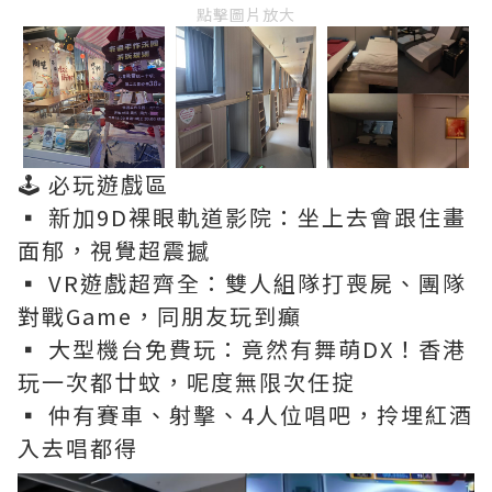
點擊圖片放大
🕹️ 必玩遊戲區
▪️ 新加9D裸眼軌道影院：坐上去會跟住畫
面郁，視覺超震撼
▪️ VR遊戲超齊全：雙人組隊打喪屍、團隊
對戰Game，同朋友玩到癲
▪️ 大型機台免費玩：竟然有舞萌DX！香港
玩一次都廿蚊，呢度無限次任掟
▪️ 仲有賽車、射擊、4人位唱吧，拎埋紅酒
入去唱都得