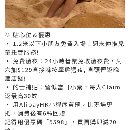
💡 貼心位＆優惠
▪️ 1.2米以下小朋友免費入場！週末仲推兒
童托管服務!
▪️ 免費過夜：24小時營業免收過夜費，周
六加$129直接喺按摩房過夜, 直頭慳返晚
酒店錢!
▪️ 的士補貼：留低當日小票，每人Claim
返最高30蚊
▪️ 用AlipayHK小程序買飛，比現場更
抵，消費後有6%回贈
記得用優惠碼「5598」，買團購即減20