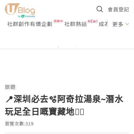
會員登記
社群創作有價企劃
社群熱話
成為U Creato
更多
旅遊
📍深圳必去🫧阿奇拉湯泉~潛水
玩足全日嘅寶藏地🧜‍♀️
瀏覽次數:319