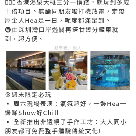
💆🏻‍♀️香港湯泉大概三分一價錢，就玩到多成
十倍項目。無論同朋友嚟打機放電，定帶
屋企人Hea足一日，呢度都滿足到。
🚇由深圳灣口岸過關再搭廿幾分鐘車就
到，超方便。
點擊圖片放大
🎯週末限定必玩
▪️ 周六現場表演：氣氛超好，一邊Hea一
邊睇Show好Chill
▪️ 全新推出非遺親子手作工坊：大人同小
朋友都可免費整手體驗傳統文化!