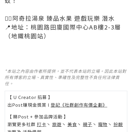
蚊！
🧜‍♀️阿奇拉湯泉 臻品水果 遊戲玩樂 潛水
📍地址：桃園路田廈國際中心AB樓2-3層
（地鐵桃園站）
*本站之內容由作者所提供，並不代表本站的立場。因此本站對
所有博客的立場、真實性、準確性及完整性不負任何法律責
任。
【 U Creator 招募 】
出Post賺現金獎賞 l
登記《社群創作有價企劃》
【 睇Post + 參加品牌活動 】
瀏覽更多社群
打卡
丶
旅遊
丶
美食
丶
親子
丶
寵物
丶
扮靚
攻略
及
活動情報