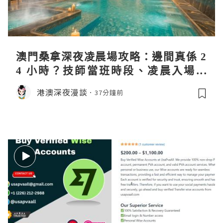
澳門桑拿深夜凌晨場攻略：邊間真係 2
4 小時？技師當班時段、凌晨入場流
程、過夜安排一次過講清
港澳深夜漫談
37分鐘前