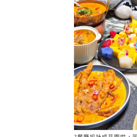
?餐廳設計成花園咁，