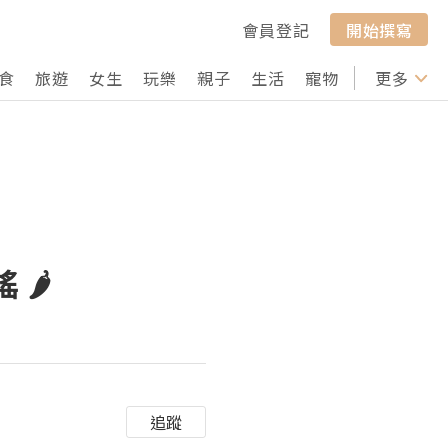
會員登記
開始撰寫
食
旅遊
女生
玩樂
親子
生活
寵物
行山
更多
打卡
 🌶
追蹤