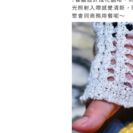
光照射入嚟感覺清新，
聚會同商務用餐呢～