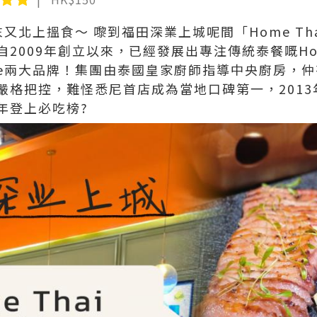
週末又北上搵食～ 嚟到福田深業上城呢間「Home T
2009年創立以來，已經發展出專注傳統泰餐嘅Hom
t Lane兩大品牌！集團由泰國皇家廚師指導中央廚房
嚴格把控，難怪悉尼首店成為當地口碑第一，201
年登上必吃榜?