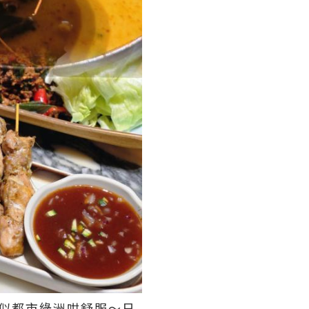
似都市綠洲咁舒服～日