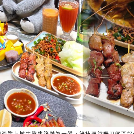
同深業上城生態建築融為一體，綠植環繞嘅用餐區好