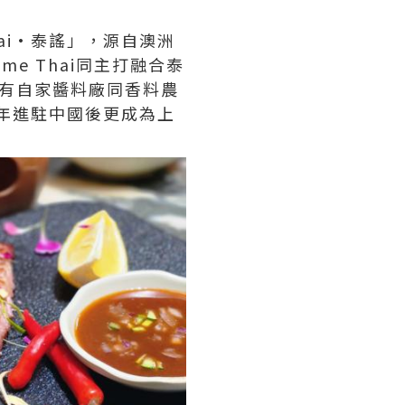
hai·泰謠」，源自澳洲
e Thai同主打融合泰
，仲有自家醬料廠同香料農
3年進駐中國後更成為上