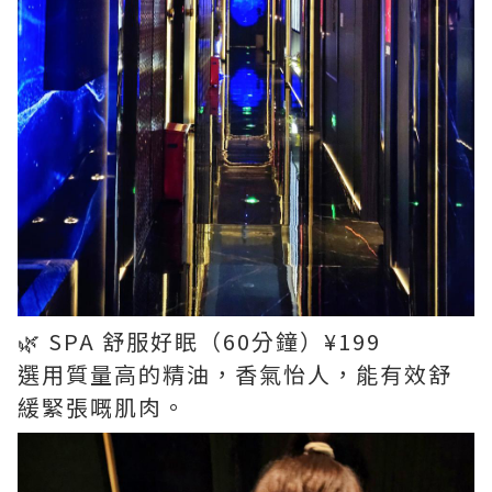
🌿 SPA 舒服好眠（60分鐘）¥199
選用質量高的精油，香氣怡人，能有效舒
緩緊張嘅肌肉。