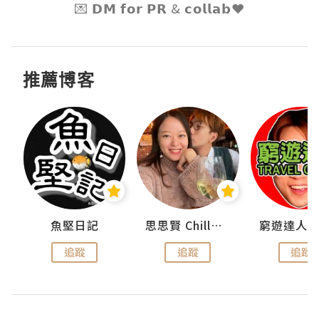
💌 𝗗𝗠 𝗳𝗼𝗿 𝗣𝗥 & 𝗰𝗼𝗹𝗹𝗮𝗯❤️
推薦博客
urnal
魚堅日記
思思賢 ChillMyBabe
追蹤
追蹤
追蹤