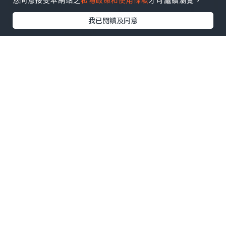
您同意接受本網站之
私隱政策和使用條款
才可繼續瀏覽。
我已閱讀及同意
深圳灣口岸真係方便到暈，坐的士過關都
係10分鐘左右，一落車就直衝後海海岸城
🛍️ 食完麵仲可以行街shopping !