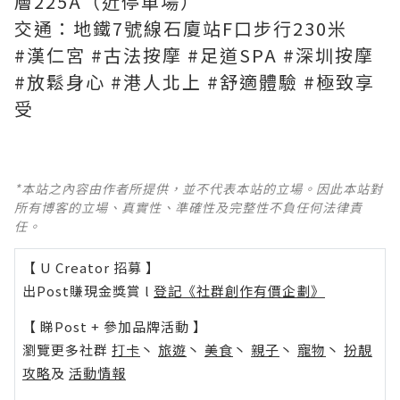
層225A（近停車場）
交通：地鐵7號線石廈站F口步行230米
#漢仁宮 #古法按摩 #足道SPA #深圳按摩
#放鬆身心 #港人北上 #舒適體驗 #極致享
受
*本站之內容由作者所提供，並不代表本站的立場。因此本站對
所有博客的立場、真實性、準確性及完整性不負任何法律責
任。
【 U Creator 招募 】
出Post賺現金獎賞 l
登記《社群創作有價企劃》
【 睇Post + 參加品牌活動 】
瀏覽更多社群
打卡
丶
旅遊
丶
美食
丶
親子
丶
寵物
丶
扮靚
攻略
及
活動情報