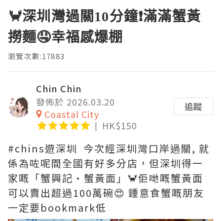
🦀深圳灣過關10分鐘❗滿滿蟹黃
撈麵🤤幸福感爆棚
瀏覽次數:17883
Chin Chin
發佈於 2026.03.20
追蹤
Coastal City
HK$150
#chins遊深圳 今次經深圳灣口岸過關, 就
係為咗呢間全國有好多分店，但深圳得一
家嘅「蟹興記·蟹黃面」🦀佢哋嘅蟹黃面
可以賣出超過100萬碗😍 鍾意食蟹嘅朋友
一定要bookmark低