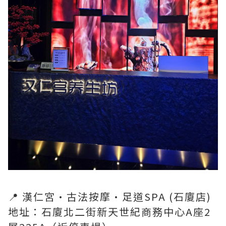
📍 漢仁宮·古法按摩·足道SPA (石廈店)
地址：石廈北二街新天世紀商務中心A座2