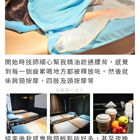
開始時技師細心幫我精油疏通腰背，感覺
到每一個疲累嘅地方都被釋放咗。然後就
係肩頸按摩，四肢及頭按摩等
點擊圖片放大
結束後我感覺肩頸輕鬆咗好多，甚至夜晚