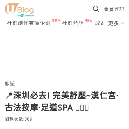
會員登記
社群創作有價企劃
社群熱話
成為U Creato
更多
旅遊
📍深圳必去! 完美舒壓~漢仁宮·
古法按摩·足道SPA 🧏🏻‍♀️
瀏覽次數:389