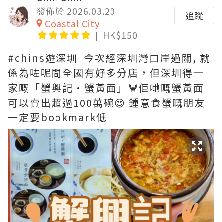
發佈於 2026.03.20
追蹤
Coastal City
HK$150
#chins遊深圳 今次經深圳灣口岸過關, 就
係為咗呢間全國有好多分店，但深圳得一
家嘅「蟹興記·蟹黃面」🦀佢哋嘅蟹黃面
可以賣出超過100萬碗😍 鍾意食蟹嘅朋友
一定要bookmark低