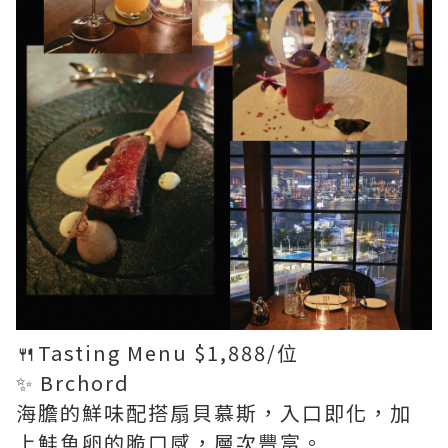
🍴Tasting Menu $1,888/位
✨ Brchord
海膽的鮮味配搭扇貝慕斯，入口即化，加
上鮭魚卵的脆口感，層次豐富。