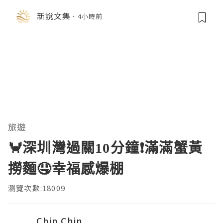
展首度亮相
新說文集
4小時前
旅遊
🦀深圳灣過關10分鐘❗滿滿蟹黃
撈麵🤤幸福感爆棚
瀏覽次數:18009
Chin Chin