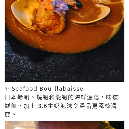
✨ Seafood Bouillabaisse
日本蛤蜊、燒蝦和龍蝦的海鮮濃湯，味道
鮮美，加上 3.6牛奶泡沫令湯品更添絲滑
感。