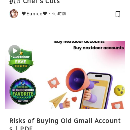
扒♫ Chef's Cuts
♥Eunice♥
4小時前
Risks of Buying Old Gmail Account
s | PDF