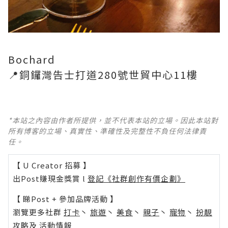
Bochard
📍銅鑼灣告士打道280號世貿中心11樓
*本站之內容由作者所提供，並不代表本站的立場。因此本站對
所有博客的立場、真實性、準確性及完整性不負任何法律責
任。
【 U Creator 招募 】
出Post賺現金獎賞 l
登記《社群創作有價企劃》
【 睇Post + 參加品牌活動 】
瀏覽更多社群
打卡
丶
旅遊
丶
美食
丶
親子
丶
寵物
丶
扮靚
攻略
及
活動情報