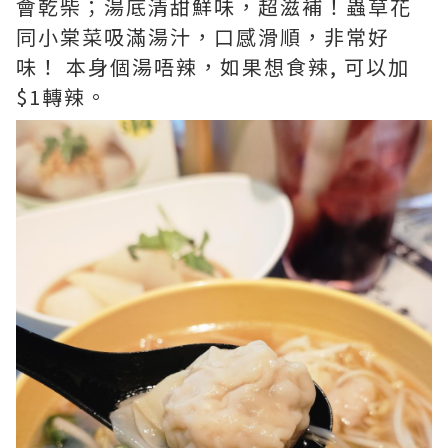
會乾柴；湯底清甜鮮味，超滋補！蟲草花
同小棠菜吸滿湯汁，口感滑順，非常好
味！ 本身個湯唔辣，如果想食辣, 可以加
$1轉辣。