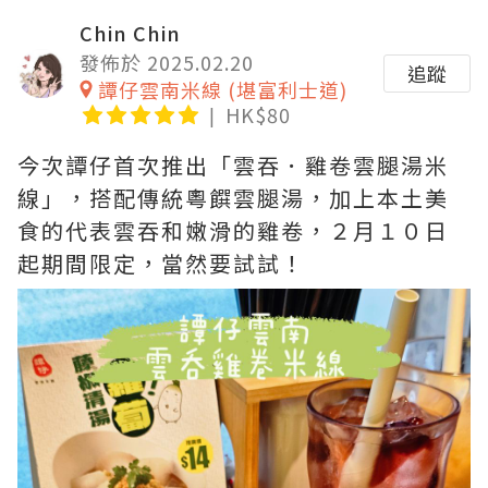
Chin Chin
發佈於 2025.02.20
追蹤
譚仔雲南米線 (堪富利士道)
HK$80
今次譚仔首次推出「雲吞．雞卷雲腿湯米
線」，搭配傳統粵饌雲腿湯，加上本土美
食的代表雲吞和嫩滑的雞卷，２月１０日
起期間限定，當然要試試！