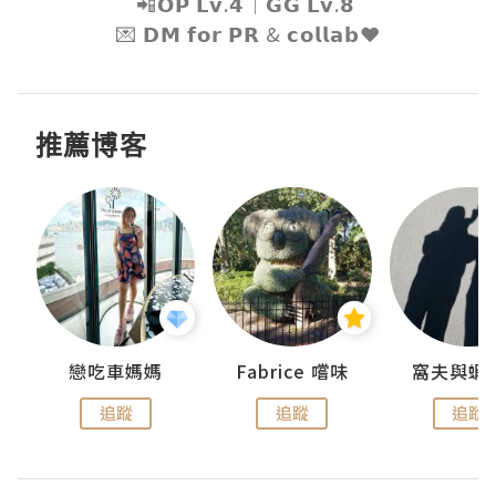
📲𝗢𝗣 𝗟𝘃.𝟰｜𝗚𝗚 𝗟𝘃.𝟴 

💌 𝗗𝗠 𝗳𝗼𝗿 𝗣𝗥 & 𝗰𝗼𝗹𝗹𝗮𝗯❤️
推薦博客
戀吃車媽媽
Fabrice 嚐味
窩夫與蝦
追蹤
追蹤
追蹤