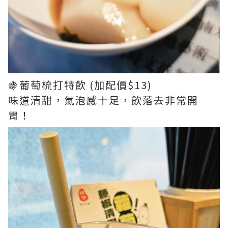
🍇葡萄梳打特飲 (加配價$13)
味道清甜，氣泡感十足，飲落去非常開
胃！