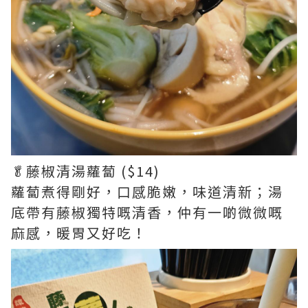
🥬藤椒清湯蘿蔔 ($14)
蘿蔔煮得剛好，口感脆嫩，味道清新；湯
底帶有藤椒獨特嘅清香，仲有一啲微微嘅
麻感，暖胃又好吃！