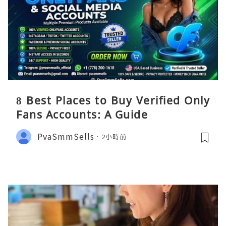
8 Best Places to Buy Verified Only
Fans Accounts: A Guide
PvaSmmSells
2小時前