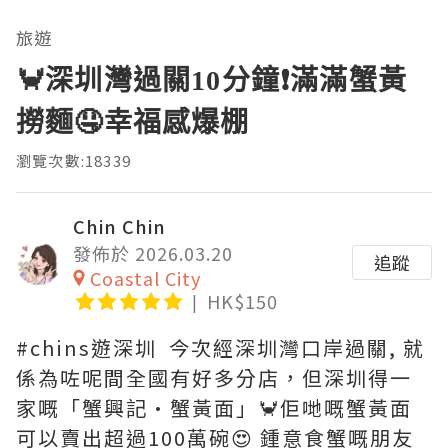
旅遊
🦀深圳灣過關10分鐘❗滿滿蟹黃
撈麵🤤幸福感爆棚
瀏覽次數:18339
Chin Chin
發佈於 2026.03.20
追蹤
Coastal City
HK$150
#chins遊深圳 今次經深圳灣口岸過關, 就
係為咗呢間全國有好多分店，但深圳得一
家嘅「蟹興記·蟹黃面」🦀佢哋嘅蟹黃面
可以賣出超過100萬碗😍 鍾意食蟹嘅朋友