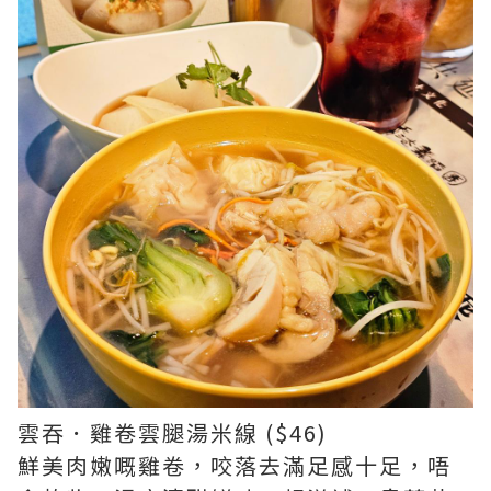
雲吞．雞卷雲腿湯米線 ($46)
鮮美肉嫩嘅雞卷，咬落去滿足感十足，唔