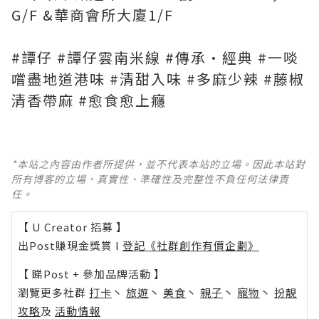
G/F &華商會所大廈1/F
#譚仔 #譚仔雲南米線 #傳承•經典 #一啖
嚐盡地道港味 #清甜入味 #多麻少辣 #藤椒
清香帶麻 #愈食愈上癮
*本站之內容由作者所提供，並不代表本站的立場。因此本站對
所有博客的立場、真實性、準確性及完整性不負任何法律責
任。
【 U Creator 招募 】
出Post賺現金獎賞 l
登記《社群創作有價企劃》
【 睇Post + 參加品牌活動 】
瀏覽更多社群
打卡
丶
旅遊
丶
美食
丶
親子
丶
寵物
丶
扮靚
攻略
及
活動情報