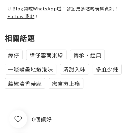
U Blog開咗WhatsApp啦！發掘更多吃喝玩樂資訊！
Follow 我哋
！
相關話題
譚仔
譚仔雲南米線
傳承•經典
一啖嚐盡地道港味
清甜入味
多麻少辣
藤椒清香帶麻
愈食愈上癮
0個讚好