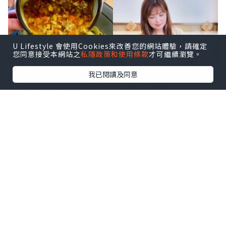
U Lifestyle 會使用Cookies來改善您的網站體驗，請確定
您同意接受本網站之
私隱政策和使用條款
才可繼續瀏覽。
我已閱讀及同意
深圳灣口岸真係方便到暈，坐的士過關都
係10分鐘左右，一落車就直衝後海海岸城
🛍️ 食完麵仲可以行街shopping !