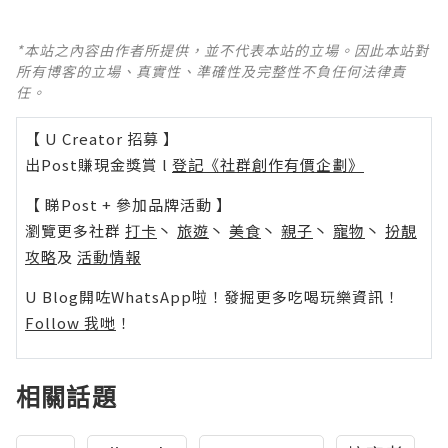
*本站之內容由作者所提供，並不代表本站的立場。因此本站對
所有博客的立場、真實性、準確性及完整性不負任何法律責
任。
【 U Creator 招募 】
出Post賺現金獎賞 l
登記《社群創作有價企劃》
【 睇Post + 參加品牌活動 】
瀏覽更多社群
打卡
丶
旅遊
丶
美食
丶
親子
丶
寵物
丶
扮靚
攻略
及
活動情報
U Blog開咗WhatsApp啦！發掘更多吃喝玩樂資訊！
Follow 我哋
！
相關話題