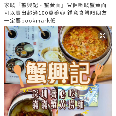
家嘅「蟹興記·蟹黃面」🦀佢哋嘅蟹黃面
可以賣出超過100萬碗😍 鍾意食蟹嘅朋友
一定要bookmark低