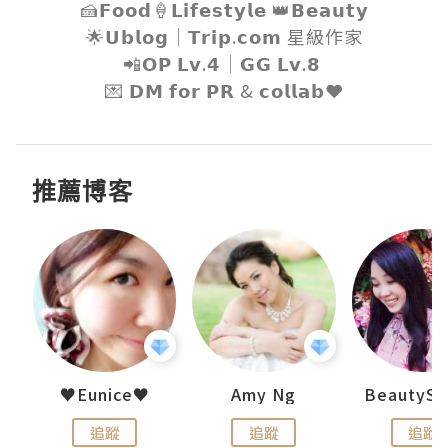
🍰𝗙𝗼𝗼𝗱🍦𝗟𝗶𝗳𝗲𝘀𝘁𝘆𝗹𝗲 👑𝗕𝗲𝗮𝘂𝘁𝘆

🌟𝗨𝗯𝗹𝗼𝗴｜𝗧𝗿𝗶𝗽.𝗰𝗼𝗺 星級作家

📲𝗢𝗣 𝗟𝘃.𝟰｜𝗚𝗚 𝗟𝘃.𝟴 

💌 𝗗𝗠 𝗳𝗼𝗿 𝗣𝗥 & 𝗰𝗼𝗹𝗹𝗮𝗯❤️
推薦博客
h 夏沫
♥Eunice♥
Amy Ng
追蹤
追蹤
追蹤