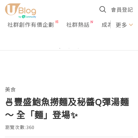
會員登記
社群創作有價企劃
社群熱話
成為U Creato
更多
美食
🍜豐盛鮑魚撈麵及秘醬Q彈湯麵
～ 全「麵」登場✨
瀏覽次數:360