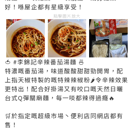
好！喺屋企都有星級享受！
點擊圖片放大
🍅 #李錦記辛辣番茄湯麵 🍜
特濃嘅番茄湯，味道酸酸甜甜勁開胃，配
上指天椒特製的嘅特辣辣椒粉🌶️令辛辣效果
更特出！配合好掛湯又有咬口嘅天然日曬
台式Q彈關廟麵，每一啖都辣得過癮🔥
🛒於指定嘅超級市場丶便利店同網店都有
售！