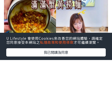
U Lifestyle 會使用Cookies來改善您的網站體驗，請確定
您同意接受本網站之
私隱政策和使用條款
才可繼續瀏覽。
我已閱讀及同意
深圳灣口岸真係方便到暈，坐的士過關都
係10分鐘左右，一落車就直衝後海海岸城
🛍️ 食完麵仲可以行街shopping !