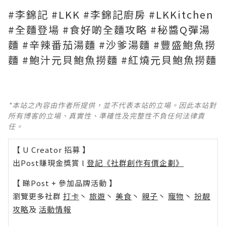
#李錦記 #LKK #李錦記廚房 #LKKitchen
#全麵登場 #食好啲全麵攻略 #秘醬Q彈湯
麵 #辛辣番茄湯麵 #沙爹湯麵 #豐盛鮑魚撈
麵 #鮑汁元貝鮑魚撈麵 #紅燒元貝鮑魚撈麵
*本站之內容由作者所提供，並不代表本站的立場。因此本站對
所有博客的立場、真實性、準確性及完整性不負任何法律責
任。
【 U Creator 招募 】
出Post賺現金獎賞 l
登記《社群創作有價企劃》
【 睇Post + 參加品牌活動 】
瀏覽更多社群
打卡
丶
旅遊
丶
美食
丶
親子
丶
寵物
丶
扮靚
攻略
及
活動情報