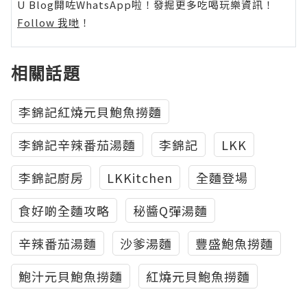
U Blog開咗WhatsApp啦！發掘更多吃喝玩樂資訊！
Follow 我哋
！
相關話題
李錦記紅燒元貝鮑魚撈麵
李錦記辛辣番茄湯麵
李錦記
LKK
李錦記廚房
LKKitchen
全麵登場
食好啲全麵攻略
秘醬Q彈湯麵
辛辣番茄湯麵
沙爹湯麵
豐盛鮑魚撈麵
鮑汁元貝鮑魚撈麵
紅燒元貝鮑魚撈麵