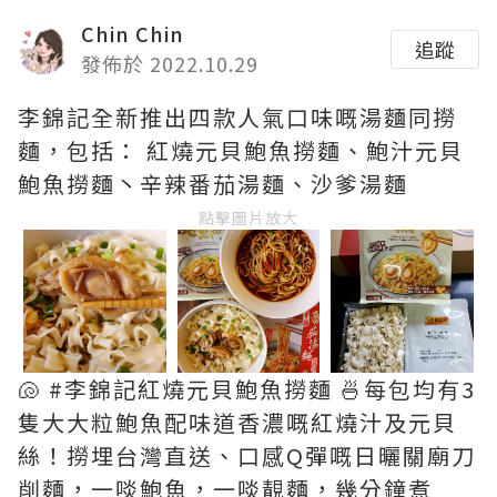
Chin Chin
追蹤
發佈於 2022.10.29
李錦記全新推出四款人氣口味嘅湯麵同撈
麵，包括： 紅燒元貝鮑魚撈麵、鮑汁元貝
鮑魚撈麵丶辛辣番茄湯麵、沙爹湯麵
點擊圖片放大
🐚 #李錦記紅燒元貝鮑魚撈麵 🍜每包均有3
隻大大粒鮑魚配味道香濃嘅紅燒汁及元貝
絲！撈埋台灣直送、口感Q彈嘅日曬關廟刀
削麵，一啖鮑魚，一啖靚麵，幾分鐘煮