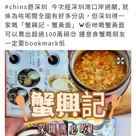
#chins遊深圳 今次經深圳灣口岸過關, 就
係為咗呢間全國有好多分店，但深圳得一
家嘅「蟹興記·蟹黃面」🦀佢哋嘅蟹黃面
可以賣出超過100萬碗😍 鍾意食蟹嘅朋友
一定要bookmark低