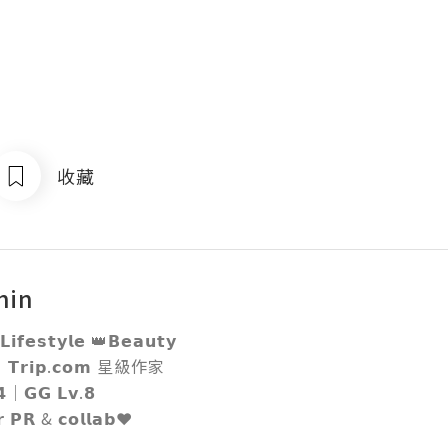
收藏
hin
𝗶𝗳𝗲𝘀𝘁𝘆𝗹𝗲 👑𝗕𝗲𝗮𝘂𝘁𝘆

｜𝗧𝗿𝗶𝗽.𝗰𝗼𝗺 星級作家

｜𝗚𝗚 𝗟𝘃.𝟴 

 𝗣𝗥 & 𝗰𝗼𝗹𝗹𝗮𝗯❤️