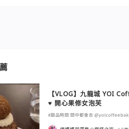
薦
【VLOG】九龍城 YOI Coff
♥ 開心果修女泡芙
#甜品時間 間中都會去 @yoicoffeebak
👈🏻 薄脆的泡芙 填滿柔滑的開心果忌廉 
#estertingho #estertingho_k
儍媽媽與兩隻小魔怪之家