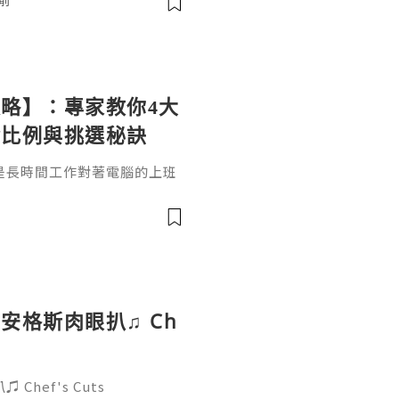
前
 #九龍城甜品 #香港咖啡店 #香
略】：專家教你4大
金比例與挑選秘訣
是長時間工作對著電腦的上班
眼睛乾澀、視力疲勞、眼矇」
何全方位守護雙眼健康、延緩
安格斯肉眼扒♫ Ch
hef's Cuts