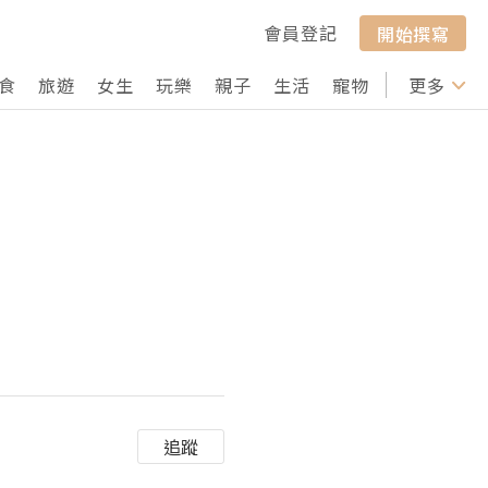
會員登記
開始撰寫
食
旅遊
女生
玩樂
親子
生活
寵物
行山
更多
打卡
追蹤