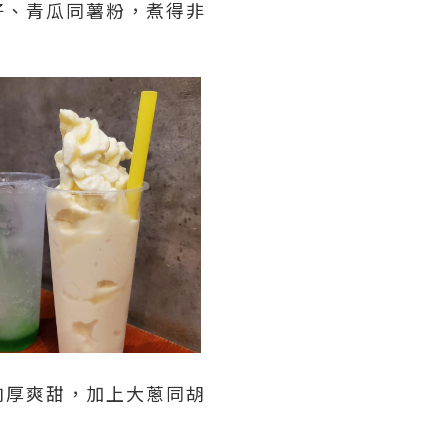
仔、青瓜同薯粉，煮得非
肉厚爽甜，加上大蔥同胡