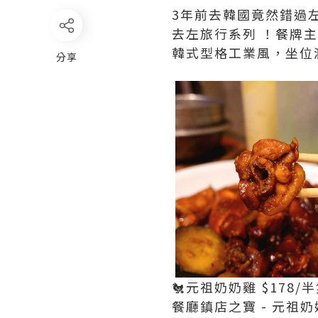
3年前去韓國竟然錯過
去左旅行系列 ！餐牌
韓式型格工業風，坐位濶
分享
🐔元祖奶奶雞 $178/
餐廳鎮店之寶 - 元