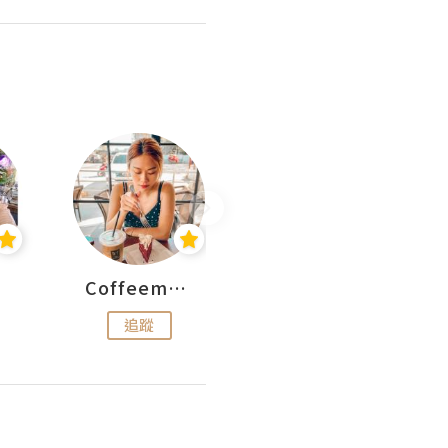
Coffeemeetjojo
艾華斯@鄭大小姐工房
追蹤
追蹤