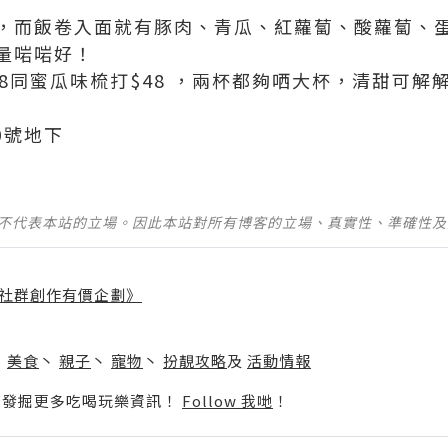
，而飯卷入面就有豚肉、青瓜、紅蘿蔔、酸蘿蔔、
量啱啱好！
58同蜜瓜味梳打$48 ，兩杯都夠哂大杯，清甜可解
0號地下
並不代表本站的立場。因此本站對所有博客的立場、真實性、準確性
社群創作有價企劃》
】
丶
美食
丶
親子
丶
寵物
丶
扮靚攻略
及
活動情報
p啦！發掘更多吃喝玩樂資訊！
Follow 我哋
！