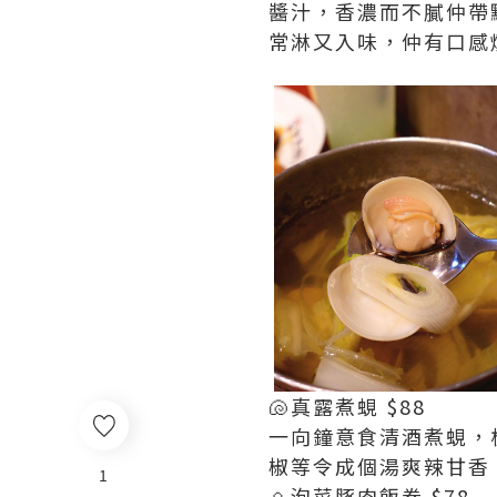
醬汁，香濃而不膩仲帶
常淋又入味，仲有口感
🐚真露煮蜆 $88
一向鐘意食清酒煮蜆，
椒等令成個湯爽辣甘香
1
🍙泡菜豚肉飯卷 $78