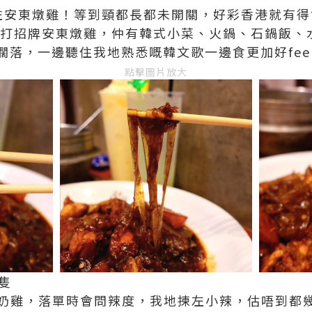
左安東燉雞！等到頸都長都未開關，好彩香港就有得
主打招牌安東燉雞，仲有韓式小菜、火鍋、石鍋飯、
落，一邊聽住我地熟悉嘅韓文歌一邊食更加好feel
點擊圖片放大
半隻
祖奶奶雞，落單時會問辣度，我地揀左小辣，估唔到都