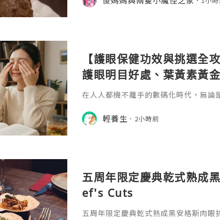
1小時
啡店 #hkcafe #開心果修女泡芙 #甜品
港美食 #香港打卡美食 #yoibakery
【護眼保健功效與挑選全攻
護眼明目好處、葉黃素黃
在人人都機不離手的數碼化時代，無論
族，還是經常深夜滑手機的低頭族，「
已成為香港人最普遍的都市文明病。如
輕養生
2小時前
眼睛老化？
五周年限定慶典乾式熟成黑
ef's Cuts
五周年限定慶典乾式熟成黑安格斯肉眼扒♫ C