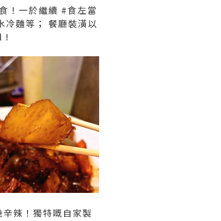
食！一於繼續 #食左當
水冷麵等； 餐廳裝潢以
 !
幾辛辣！獨特嘅自家製