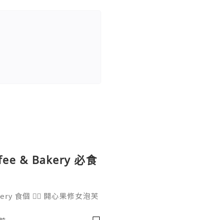
ee & Bakery 必食
ery 食個 👉🏻 開心果修女泡芙
配多杯靚咖啡 ☕️ 幸福感滿滿😘
lncity #開心果修女泡芙 #九龍城咖