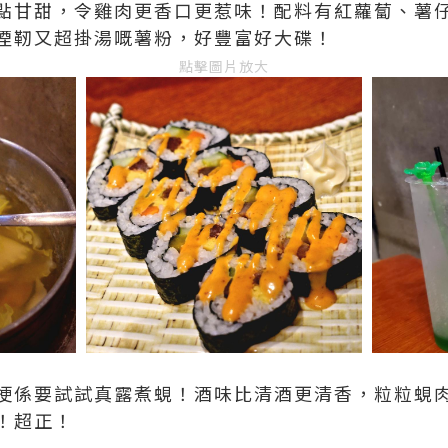
點甘甜，令雞肉更香口更惹味！配料有紅蘿蔔、薯
煙靭又超掛湯嘅薯粉，好豐富好大碟！
點擊圖片放大
梗係要試試真露煮蜆！酒味比清酒更清香，粒粒蜆
！超正！