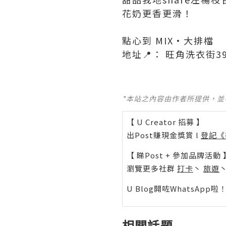
花奶更香更滑！
點心到 MIX·大排檔
收藏
地址📍： 旺角洗衣街39
分享
*本站之內容由作者所提供，
【 U Creator 招募 】
出Post賺現金獎賞 l
登記《
【 睇Post + 參加品牌活動 
瀏覽更多社群
打卡
丶
旅遊
U Blog開咗WhatsAp
相關話題