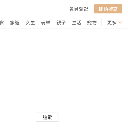
會員登記
開始撰寫
食
旅遊
女生
玩樂
親子
生活
寵物
行山
更多
打卡
追蹤