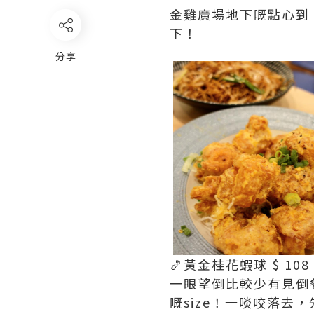
金雞廣場地下嘅點心到
下！
分享
🍤黃金桂花蝦球 $ 108
一眼望倒比較少有見倒
嘅size！一啖咬落去，