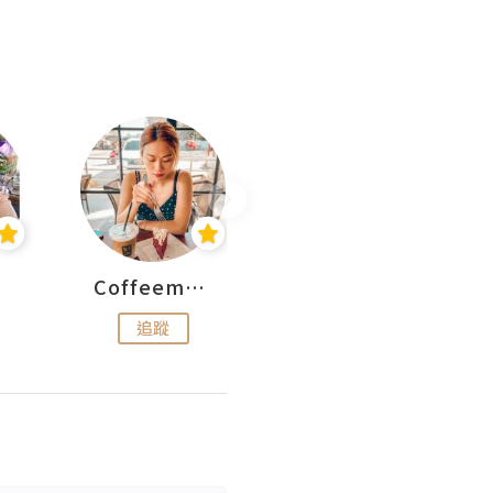
Coffeemeetjojo
艾華斯@鄭大小姐工房
追蹤
追蹤