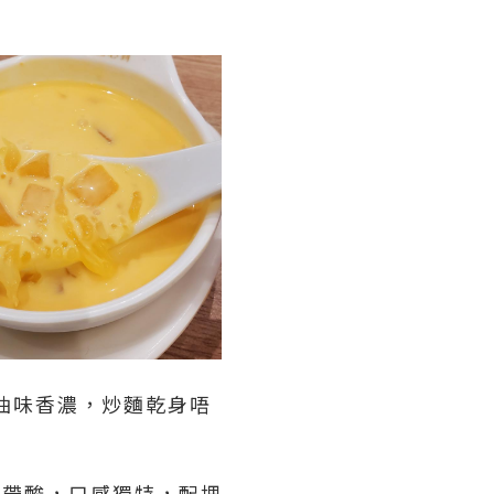
油味香濃，炒麵乾身唔
！
中帶酸，口感獨特，配埋