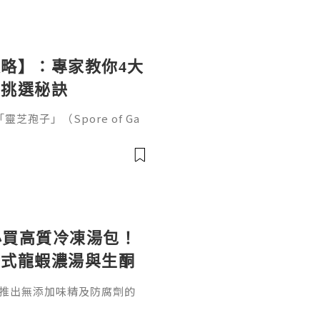
略】：專家教你4大
與挑選秘訣
孢子」（Spore of Ga
黃金」與免疫調節專家的美譽。對
、抵抗疲勞及日常抗衰老的都
。
 必買高質冷凍湯包！
法式龍蝦濃湯與生酮
ot 推出無添加味精及防腐劑的
宋湯、法式龍蝦濃湯、生酮膠
整指南與HKTVmall訂購連