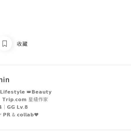
收藏
hin
𝗶𝗳𝗲𝘀𝘁𝘆𝗹𝗲 👑𝗕𝗲𝗮𝘂𝘁𝘆

｜𝗧𝗿𝗶𝗽.𝗰𝗼𝗺 星級作家

｜𝗚𝗚 𝗟𝘃.𝟴 

 𝗣𝗥 & 𝗰𝗼𝗹𝗹𝗮𝗯❤️