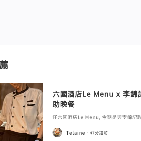
薦
六國酒店Le Menu x 李
助晚餐
仔六國酒店Le Menu, 今期是與李錦
題，主打龍蝦、花膠及片皮鵝, 正, 全
李錦記聯乘推出特色菜式，將李錦記經
Telaine
47分鐘前
gimmick, 仲有不同優惠，性價比超高!