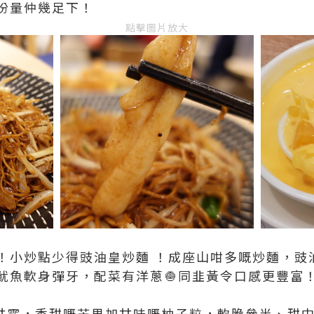
份量仲幾足下！
點擊圖片放大
！小炒點少得豉油皇炒麵 ！成座山咁多嘅炒麵，豉
魷魚軟身彈牙，配菜有洋蔥🧅同韭黃令口感更豐富
楊枝甘露，香甜嘅芒果加甘味嘅柚子粒，軟脆參半、甜