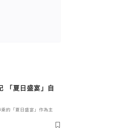
錦記 「夏日盛宴」自
記聯乘的「夏日盛宴」作為主
部都係我鍾意食嘅菜式,仲有與
典醬料融入中西美食中，好有