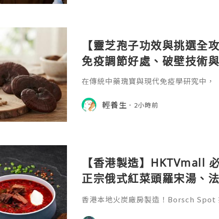
【靈芝孢子功效與挑選全攻
免疫調節好處、破壁技術
在傳統中藥瑰寶與現代免疫學研究中，「靈芝
noderma lucidum）素有「植物
於追求全面提升免疫力、改善睡眠質素
輕養生
2小時前
市人而言，是備受推崇的頂級保健聖品
【香港製造】HKTVmall
正宗俄式紅菜頭羅宋湯、
膠原蛋白骨頭湯全攻略
香港本地火炭廠房製造！Borsch Sp
手工冷凍湯包與骨頭高湯。正宗俄式羅
原蛋白牛骨湯，15分鐘加熱即食。即睇完