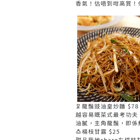
香氣！估唔到咁高質！
🦑龍鬚豉油皇炒麵 $78
越容易嘅菜式最考功夫
油膩，主角龍鬚，即係
🍮楊枝甘露 $25
1
甜品我地share左