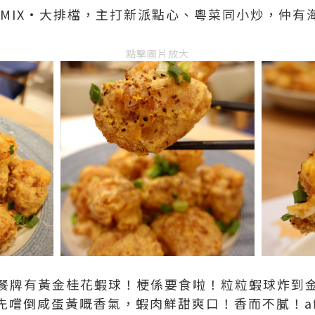
 MIX·大排檔，主打新派點心、粵菜同小炒，仲有
點擊圖片放大
餐牌有黃金桂花蝦球！梗係要食啦！粒粒蝦球炸到
先嚐倒咸蛋黃嘅香氣，蝦肉鮮甜爽口！香而不膩！afte