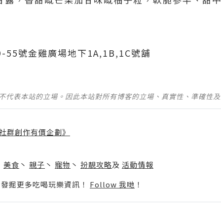
-55號金雞廣場地下1A,1B,1C號舖
並不代表本站的立場。因此本站對所有博客的立場、真實性、準確性
社群創作有價企劃》
】
丶
美食
丶
親子
丶
寵物
丶
扮靚攻略
及
活動情報
p啦！發掘更多吃喝玩樂資訊！
Follow 我哋
！