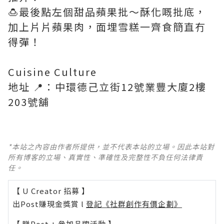
🍮最後點左個甜品蘋果批～酥化嘅批底，
加上片片蘋果肉，面埋雪糕一齊食簡直冇
得彈！
Cuisine Culture
地址 📍：中環德己立街12號業豐大廈2樓
203號舖
*本站之內容由作者所提供，並不代表本站的立場。因此本站對
所有博客的立場、真實性、準確性及完整性不負任何法律責
任。
【 U Creator 招募 】
出Post賺現金獎賞 l
登記《社群創作有價企劃》
【 睇Post + 參加品牌活動 】