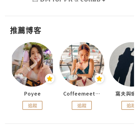
推薦博客
Poyee
Coffeemeetjojo
窩夫與蝦
追蹤
追蹤
追蹤