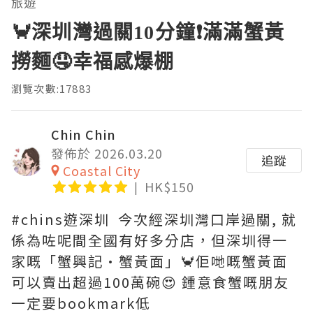
旅遊
🦀深圳灣過關10分鐘❗滿滿蟹黃
撈麵🤤幸福感爆棚
瀏覽次數:17883
Chin Chin
發佈於 2026.03.20
追蹤
Coastal City
HK$150
#chins遊深圳 今次經深圳灣口岸過關, 就
係為咗呢間全國有好多分店，但深圳得一
家嘅「蟹興記·蟹黃面」🦀佢哋嘅蟹黃面
可以賣出超過100萬碗😍 鍾意食蟹嘅朋友
一定要bookmark低