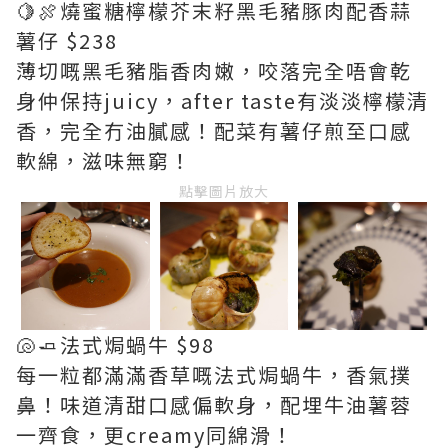
🍋🍖燒蜜糖檸檬芥末籽黑毛豬豚肉配香蒜
薯仔 $238
薄切嘅黑毛豬脂香肉嫩，咬落完全唔會乾
身仲保持juicy，after taste有淡淡檸檬清
香，完全冇油膩感！配菜有薯仔煎至口感
軟綿，滋味無窮！
點擊圖片放大
🐚🧈法式焗蝸牛 $98
每一粒都滿滿香草嘅法式焗蝸牛，香氣撲
鼻！味道清甜口感偏軟身，配埋牛油薯蓉
一齊食，更creamy同綿滑！