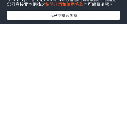
您同意接受本網站之
私隱政策和使用條款
才可繼續瀏覽。
我已閱讀及同意
深圳灣口岸真係方便到暈，坐的士過關都
係10分鐘左右，一落車就直衝後海海岸城
🛍️ 食完麵仲可以行街shopping !