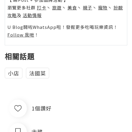
瀏覽更多社群
打卡
丶
旅遊
丶
美食
丶
親子
丶
寵物
丶
扮靚
攻略
及
活動情報
U Blog開咗WhatsApp啦！發掘更多吃喝玩樂資訊！
Follow 我哋
！
相關話題
小店
法國菜
1個讚好
收藏