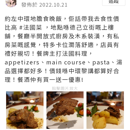
追蹤
發佈於 2022.10.21
約左中環地膽食晚飯，佢話帶我去食性價
比高 #法國菜 ，地點喺德己立街嘅上樓
舖，餐廳半開放式廚房及木系裝潢，有私
房菜嘅感覺，特多卡位濶落舒適，店員有
禮好親切！餐牌主打法國料理，
appetizers、main course、pasta、湯
品選擇都好多！價錢喺中環黎講都算好合
理！餐酒仲有買一送一優惠!
點擊圖片放大