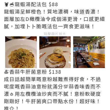
🦞🥣龍蝦湯配法包 $88
龍蝦湯呈鮮橙色！質地濃稠，味道香濃！
面層加左D橄欖油令成個湯更滑，口感更細
膩，加埋卜卜脆嘅法包一齊食更滋味！
點擊圖片放大
🍝香蒜牛肝菌意粉 $138
成日話越簡單嘅意粉越難煮得好食，不過
呢度嘅香蒜油意粉就滿分💯蒜香味香而不
濃🧄用左欖欖油炒爽而不膩！意粉軟硬度
剛剛好！牛肝菌爽口帶點水份！超好味！
推介！