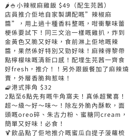
🌶️🍚小辣椒麻雞飯 $49（配生芫茜）
店員推介佢地自家製調配嘅”辣椒麻
醬”，用上過十種香料整嘅，咁衝擊味蕾
梗係要試下！同三文治一樣嘅雞扒，炸到
金黃色又脆又好味，食前淋上佢地嘅辣
醬，果然係好特別又勁好味！麻辣得黎帶
點檸檬味嘅清新口感！配埋生芫茜一齊食
好fresh，推介！！另外跟飯餐加了麻辣燒
賣，外層香脆夠惹味！
🧇港式摔角 $32
2點至6點先有嘅牛角窩夫！真係超驚喜！
超～級～好～味～！除左外脆內酥軟，面
頭嘅oreo碎、朱古力粉、蜜糖同cream，
簡單又好味！必食！
🍹飲品點了佢地推介嘅蜜瓜白提子菠蘿梳