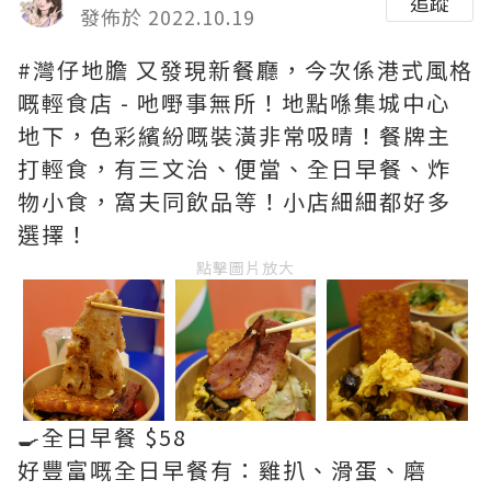
追蹤
發佈於 2022.10.19
#灣仔地膽 又發現新餐廳，今次係港式風格
嘅輕食店 - 吔嘢事無所！地點喺集城中心
地下，色彩繽紛嘅裝潢非常吸晴！餐牌主
打輕食，有三文治、便當、全日早餐、炸
物小食，窩夫同飲品等！小店細細都好多
選擇！
點擊圖片放大
🍳全日早餐 $58
好豐富嘅全日早餐有：雞扒、滑蛋、磨