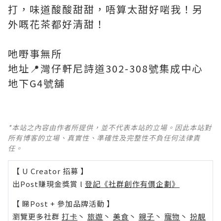
打，味道酸酸甜甜，唔算太甜好啱我！另
外嘅花茶都好清甜！
吔嘢事無所
地址📍灣仔軒尼詩道302-308號集成中心
地下G4號舖
*本站之內容由作者所提供，並不代表本站的立場。因此本站對
所有博客的立場、真實性、準確性及完整性不負任何法律責
任。
【 U Creator 招募 】
出Post賺現金獎賞 l
登記《社群創作有價企劃》
【 睇Post + 參加品牌活動 】
瀏覽更多社群
打卡
丶
旅遊
丶
美食
丶
親子
丶
寵物
丶
扮靚