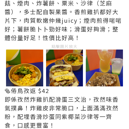
菇、煙肉、炸薯餅、粟米、沙律（芝麻
醬），多士配自製果醬。香煎雞扒都好大
片下，肉質軟嫩仲幾juicy；煙肉煎得啱啱
好；薯餅脆卜卜勁好味；滑蛋好夠滑；整
體份量好足！性價比好高！
點擊圖片放大
🥯倦鳥孜返 $42
即係孜然炸雞扒配滑蛋三文治，孜然味香
氣撲鼻！炸雞皮非常脆口，上面滿滿孜然
粉，配埋香滑炒蛋同紫椰菜沙律等一齊
食，口感更豐富！