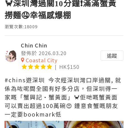
🦀深圳灣過關10分鐘❗滿滿蟹黃
撈麵🤤幸福感爆棚
瀏覽次數:18009
Chin Chin
發佈於 2026.03.20
追蹤
Coastal City
HK$150
#chins遊深圳 今次經深圳灣口岸過關, 就
係為咗呢間全國有好多分店，但深圳得一
家嘅「蟹興記·蟹黃面」🦀佢哋嘅蟹黃面
可以賣出超過100萬碗😍 鍾意食蟹嘅朋友
一定要bookmark低