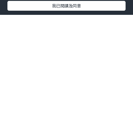
我已閱讀及同意
深圳灣口岸真係方便到暈，坐的士過關都
係10分鐘左右，一落車就直衝後海海岸城
🛍️ 食完麵仲可以行街shopping !