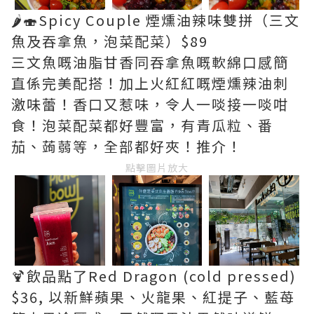
🌶️🍣Spicy Couple 煙燻油辣味雙拼（三文
魚及吞拿魚，泡菜配菜）$89
三文魚嘅油脂甘香同吞拿魚嘅軟綿口感簡
直係完美配搭！加上火紅紅嘅煙燻辣油刺
激味蕾！香口又惹味，令人一啖接一啖咁
食！泡菜配菜都好豐富，有青瓜粒、番
茄、蒟蒻等，全部都好夾！推介！
點擊圖片放大
🍹飲品點了Red Dragon (cold pressed)
$36, 以新鮮蘋果、火龍果、紅提子、藍苺