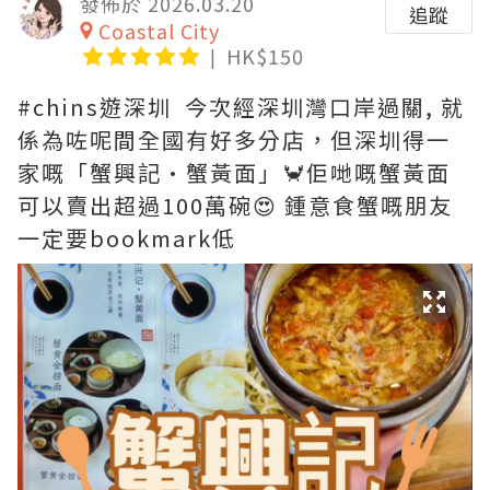
發佈於 2026.03.20
追蹤
Coastal City
HK$150
#chins遊深圳 今次經深圳灣口岸過關, 就
係為咗呢間全國有好多分店，但深圳得一
家嘅「蟹興記·蟹黃面」🦀佢哋嘅蟹黃面
可以賣出超過100萬碗😍 鍾意食蟹嘅朋友
一定要bookmark低