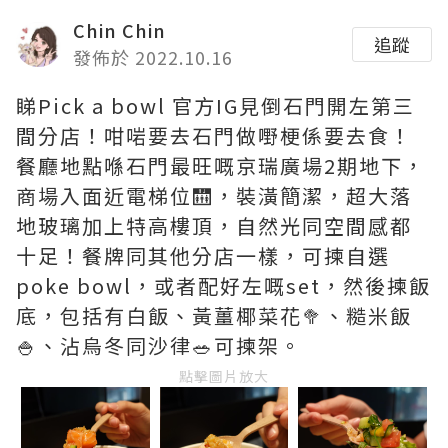
Chin Chin
追蹤
發佈於 2022.10.16
睇Pick a bowl 官方IG見倒石門開左第三
間分店！咁啱要去石門做嘢梗係要去食！
餐廳地點喺石門最旺嘅京瑞廣場2期地下，
商場入面近電梯位🛗，裝潢簡潔，超大落
地玻璃加上特高樓頂，自然光同空間感都
十足！餐牌同其他分店一樣，可揀自選
poke bowl，或者配好左嘅set，然後揀飯
底，包括有白飯、黃薑椰菜花🥦、糙米飯
🍚、沾烏冬同沙律🥗可揀架。
點擊圖片放大