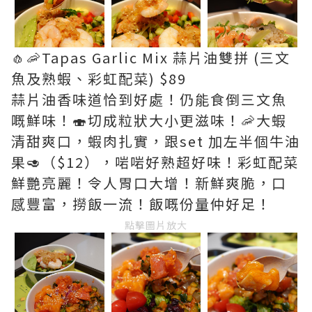
🧄🦐Tapas Garlic Mix 蒜片油雙拼 (三文
魚及熟蝦、彩虹配菜) $89
蒜片油香味道恰到好處！仍能食倒三文魚
嘅鮮味！🍣切成粒狀大小更滋味！🦐大蝦
清甜爽口，蝦肉扎實，跟set 加左半個牛油
果🥑（$12），啱啱好熟超好味！彩虹配菜
鮮艷亮麗！令人胃口大增！新鮮爽脆，口
感豐富，撈飯一流！飯嘅份量仲好足！
點擊圖片放大