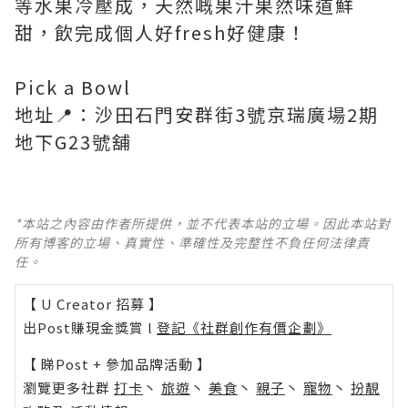
等水果冷壓成，天然嘅果汁果然味道鮮
甜，飲完成個人好fresh好健康！
Pick a Bowl
地址📍：沙田石門安群街3號京瑞廣場2期
地下G23號舖
*本站之內容由作者所提供，並不代表本站的立場。因此本站對
所有博客的立場、真實性、準確性及完整性不負任何法律責
任。
【 U Creator 招募 】
出Post賺現金獎賞 l
登記《社群創作有價企劃》
【 睇Post + 參加品牌活動 】
瀏覽更多社群
打卡
丶
旅遊
丶
美食
丶
親子
丶
寵物
丶
扮靚