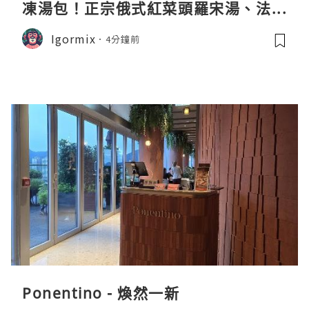
凍湯包！正宗俄式紅菜頭羅宋湯、法式
龍蝦濃湯與生酮膠原蛋白骨頭湯全攻略
Igormix
4分鐘前
Ponentino - 煥然一新