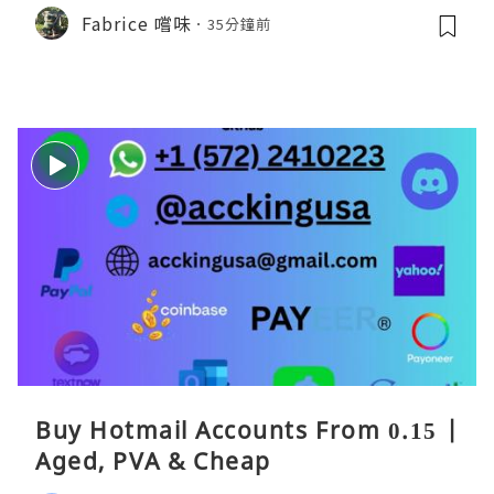
Fabrice 嚐味
35分鐘前
Buy Hotmail Accounts From 0.15 |
Aged, PVA & Cheap