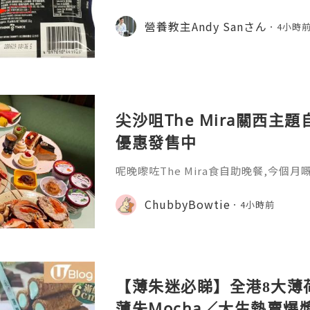
為好健康！但 #UCLA 最新研究發現，
4%塑膠微粒😱 而香港更驗出96%香口
營養教主Andy Sanさん
4小時
T，被世衛列為潛在致癌物！
尖沙咀The Mira關西主題
優惠發售中
呢晚嚟咗The Mira食自助晚餐,今個
色嘅美食,當然唔少得其他各國美食啦😚 
好錯過啊🤗今期主打各款日本經典料理
ChubbyBowtie
4小時前
鍋､脆炸海膽醬章魚小丸子､黑豚蕃茄日
蜜糖五花腩大阪燒､西京味噌焗三文魚柳
拉米蘇､抹茶蕨餅等,真係好有關西風特色
美食,優質空運
【薄朱迷必睇】全港8大薄
薄朱Mocha／大生熱賣爆漿