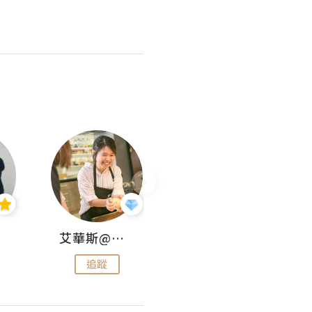
艾華斯@鄭大小姐工房
KEEP MY FAITH
追蹤
追蹤