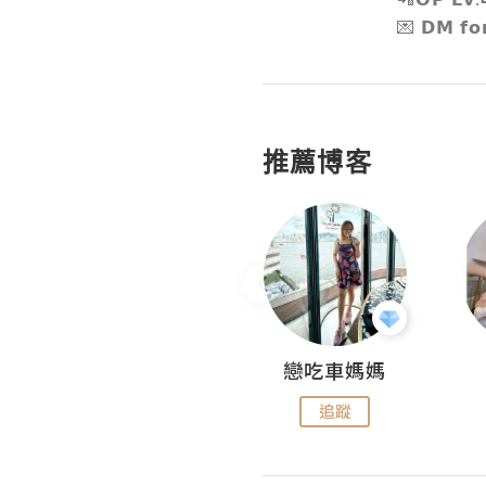
💌 𝗗𝗠 𝗳𝗼
推薦博客
Fabrice 嚐味
戀吃車媽媽
追蹤
追蹤