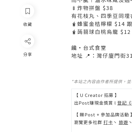
🍢炸物拼盤 $38
有花枝丸、四季豆同埋
🧋蜂蜜金桔檸檬 $1
收藏
🧋蒟蒻球白桃烏龍 $
饞·台式食堂
分享
地址 📍：灣仔廈門街3
*本站之內容由作者所提供，
【 U Creator 招募 】
出Post賺現金獎賞 l
登記《
【 睇Post + 參加品牌活動 
瀏覽更多社群
打卡
丶
旅遊