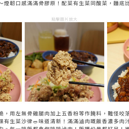
～煙韌口感滿滿骨膠原！配菜有生菜同酸菜，麵底
點擊圖片放大
脆，用左無骨雞腿肉加上五香粉等作餣料，難怪咬
碟有生菜沙律🥗味道清新！滿滿滷肉嘅飯香濃多肉
中。每一啖飯都食倒啖啖滷肉！飯嘅份量都好足！