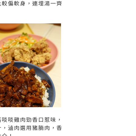
比較偏軟身，連埋湯一齊
落啖啖雞肉勁香口惹味，
汁，滷肉選用豬腩肉，香
推介！