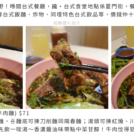
新嘢！喺間台式餐廳，饞·台式食堂地點係夏門街，
招牌台式飯麵、炸物、同埋特色台式飲品等，價錢仲
點擊圖片放大
肉麵) $71
，🍜麵底可揀刀削麵同陽春麵；湯頭可揀紅燒、川香
先飲一啖湯～香濃醬油味帶點中菜甘醇！牛肉忟得