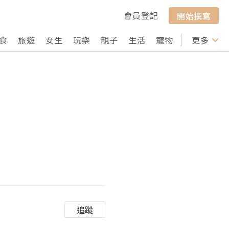
會員登記
開始撰寫
食
旅遊
女生
玩樂
親子
生活
寵物
行山
更多
打卡
追蹤