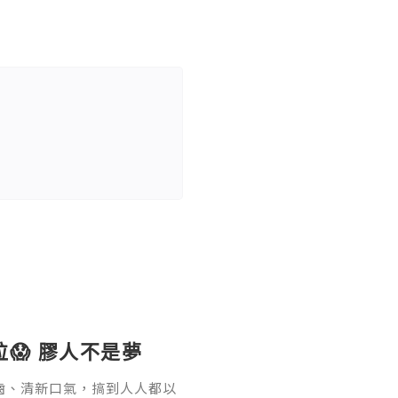
微粒😱 膠人不是夢
齒、清新口氣，搞到人人都以