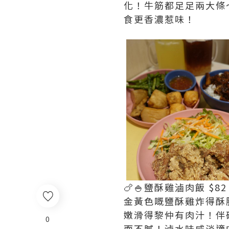
化！牛筋都足足兩大條
食更香濃惹味！
🍗🍚鹽酥雞滷肉飯 $82
金黃色嘅鹽酥雞炸得酥
嫩滑得黎仲有肉汁！伴
0
而不膩！滷水味咸淡適