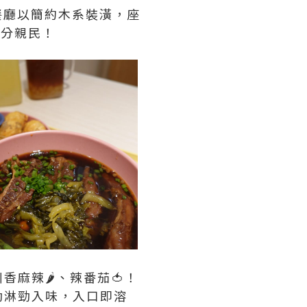
餐廳以簡約木系裝潢，座
十分親民！
麻辣🌶️、辣番茄🍅！
勁淋勁入味，入口即溶