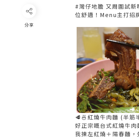
#灣仔地膽 又周圍試
位舒適！Menu主打
分享
🥩🍜紅燒牛肉麵 (半筋半
好正宗嘅台式紅燒牛肉麵
我揀左紅燒＋陽春麵，