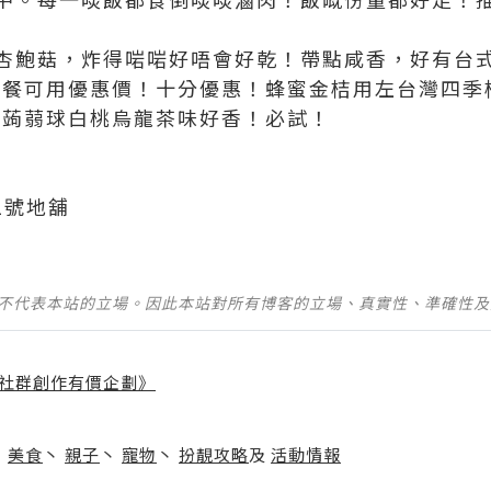
杏鮑菇，炸得啱啱好唔會好乾！帶點咸香，好有台
4 跟餐可用優惠價！十分優惠！蜂蜜金桔用左台灣四
12 蒟蒻球白桃烏龍茶味好香！必試！
1號地舖
並不代表本站的立場。因此本站對所有博客的立場、真實性、準確性
社群創作有價企劃》
】
丶
美食
丶
親子
丶
寵物
丶
扮靚攻略
及
活動情報