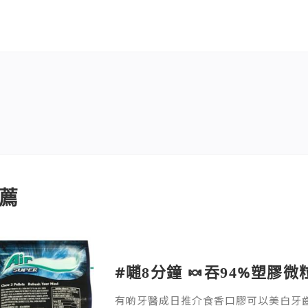
薦
#𡁻8分鐘 🍬吞94%塑膠
有啲牙醫成日推介食香口膠可以美白牙