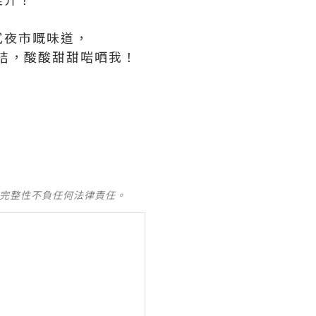
式夜市嘅味道，
季桔，酸酸甜甜啱哂我！
及完整性不負任何法律責任。