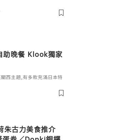
咀嚼香口膠8分鐘，會釋放出9
膠含雌激素干擾素BHA/BH
前
自助晚餐 Klook獨家
月嘅關西主題,有多款充滿日本特
而家Klook做緊7折優惠,唔
,包括松板和牛鮮貝皇帝蟹腳
式咖啡咖哩､蠔肉海老大阪燒､
､和牛蟹肉腐皮壽司､抹茶提
🇯🇵自助餐當然仲包括各國
荷朱古力美食推介
蛋卷／Donki銅鑼