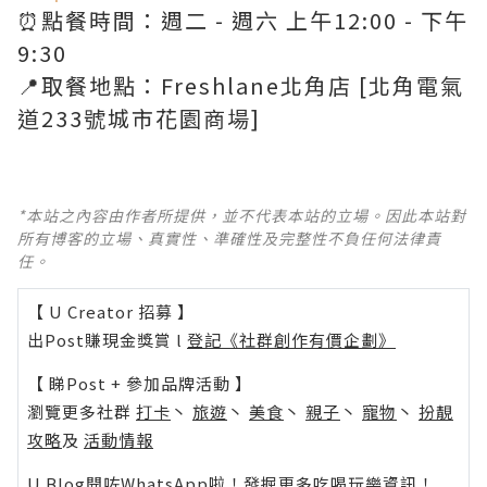
⏰點餐時間：週二 - 週六 上午12:00 - 下午
9:30
📍取餐地點：Freshlane北角店 [北角電氣
道233號城市花園商場]
*本站之內容由作者所提供，並不代表本站的立場。因此本站對
所有博客的立場、真實性、準確性及完整性不負任何法律責
任。
【 U Creator 招募 】
出Post賺現金獎賞 l
登記《社群創作有價企劃》
【 睇Post + 參加品牌活動 】
瀏覽更多社群
打卡
丶
旅遊
丶
美食
丶
親子
丶
寵物
丶
扮靚
攻略
及
活動情報
U Blog開咗WhatsApp啦！發掘更多吃喝玩樂資訊！