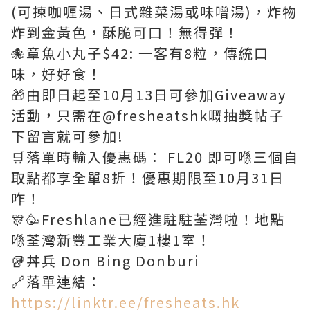
(可揀咖喱湯、日式雜菜湯或味噌湯)，炸物
炸到金黃色，酥脆可口！無得彈！
🐙章魚小丸子$42: 一客有8粒，傳統口
味，好好食！
🎁由即日起至10月13日可參加Giveaway
活動，只需在@fresheatshk嘅抽獎帖子
下留言就可參加!
🛒落單時輸入優惠碼： FL20 即可喺三個自
取點都享全單8折！優惠期限至10月31日
咋！
🎊🥳Freshlane已經進駐駐荃灣啦！地點
喺荃灣新豐工業大廈1樓1室！
🥡丼兵 Don Bing Donburi
🔗落單連結：
https://linktr.ee/fresheats.hk