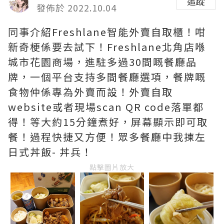
追蹤
發佈於 2022.10.04
同事介紹Freshlane智能外賣自取櫃！咁
新奇梗係要去試下！Freshlane北角店喺
城市花園商場，進駐多過30間嘅餐廳品
牌，一個平台支持多間餐廳選項，餐牌嘅
食物仲係專為外賣而設！外賣自取
website或者現場scan QR code落單都
得！等大約15分鐘煮好，屏幕顯示即可取
餐！過程快捷又方便！眾多餐廳中我揀左
日式丼飯- 丼兵！
點擊圖片放大