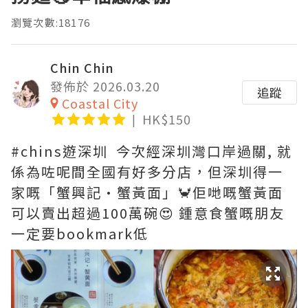
瀏覽次數:18176
Chin Chin
發佈於 2026.03.20
追蹤
Coastal City
HK$150
#chins遊深圳 今次經深圳灣口岸過關, 就
係為咗呢間全國有好多分店，但深圳得一
家嘅「蟹興記·蟹黃面」🦀佢哋嘅蟹黃面
可以賣出超過100萬碗😍 鍾意食蟹嘅朋友
一定要bookmark低