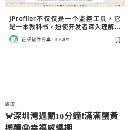
JProfiler不仅仅是一个监控工具，它
是一本教科书，迫使开发者深入理解JV
M的内存模型、垃圾回收机制和并发原
正版软件分享
9小時前
理。通过直观的可视化数据，它将抽象
的性能问题具象化为代码行号。对于一
名追求卓越的Java
旅遊
🦀深圳灣過關10分鐘❗滿滿蟹黃
撈麵🤤幸福感爆棚