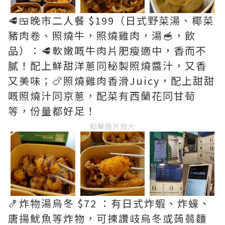
🥩🍱晚市二人餐 $199（日式野菜湯、椰菜
豬肉卷、照燒牛，照燒雞肉，湯🥣，飲
品）：🥩軟嫩嘅牛肉片肥瘦適中，香而不
膩！配上鮮甜洋蔥同秘製照燒醬汁，又香
又美味；🍗照燒雞肉香滑Juicy，配上甜甜
嘅照燒汁同京蔥，配菜有西蘭花同甘荀
等，份量都好足！
點擊圖片放大
🍤炸物湯烏冬 $72 ：有日式炸蝦、炸蠔、
唐揚魷魚等炸物，可揀讚岐烏冬或蒟蒻麵