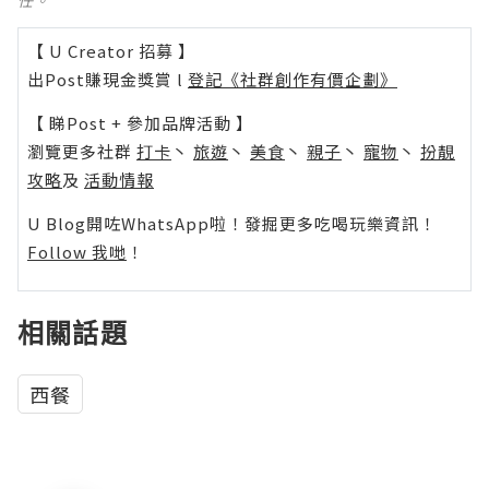
任。
【 U Creator 招募 】
出Post賺現金獎賞 l
登記《社群創作有價企劃》
【 睇Post + 參加品牌活動 】
瀏覽更多社群
打卡
丶
旅遊
丶
美食
丶
親子
丶
寵物
丶
扮靚
攻略
及
活動情報
U Blog開咗WhatsApp啦！發掘更多吃喝玩樂資訊！
Follow 我哋
！
相關話題
西餐