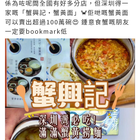
係為咗呢間全國有好多分店，但深圳得一
家嘅「蟹興記·蟹黃面」🦀佢哋嘅蟹黃面
可以賣出超過100萬碗😍 鍾意食蟹嘅朋友
一定要bookmark低