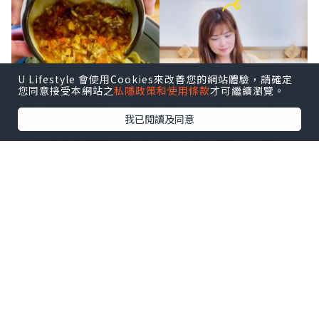
U Lifestyle 會使用Cookies來改善您的網站體驗，請確定
您同意接受本網站之
私隱政策和使用條款
才可繼續瀏覽。
我已閱讀及同意
深圳灣口岸真係方便到暈，坐的士過關都
係10分鐘左右，一落車就直衝後海海岸城
🛍️ 食完麵仲可以行街shopping !