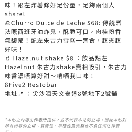
味！跟左炸薯條好足份量，足夠兩個人
share!
🍮Churro Dulce de Leche $68: 傳統煮
法嘅西班牙油炸鬼，酥脆可口，肉桂粉香
氣馥郁！配左朱古力雪糕一齊食，超夾超
好味！
🥤 Hazelnut shake $8 ：飲品點左
Hazelnut 朱古力shake賣相吸引，朱古力
味香濃唔算好甜～啱哂我口味！
8Five2 Restobar
地址📍 ：尖沙咀天文臺道8號地下2號舖
*本站之內容由作者所提供，並不代表本站的立場。因此本站對
所有博客的立場、真實性、準確性及完整性不負任何法律責