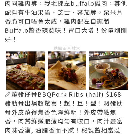
肉同雞肉等，我地揀左buffalo雞肉，其他
配料有牛油果醬、芝士、蕃茄等，粟米片
香脆可口唔會太咸，雞肉配左自家製
Buffalo醬香辣惹味！胃口大增！份量剛剛
好！
點擊圖片放大
🍖燒豬仔骨BBQPork Ribs (half) $168
豬肋骨出場超驚喜！超！巨！型！嘅豬肋
骨外皮燒得焦香色澤鮮明！外皮帶點焦
香，肉質鮮嫩肥瘦均勻有咬口，肉汁豐富
肉味香濃, 油脂香而不膩！秘製醬相當惹