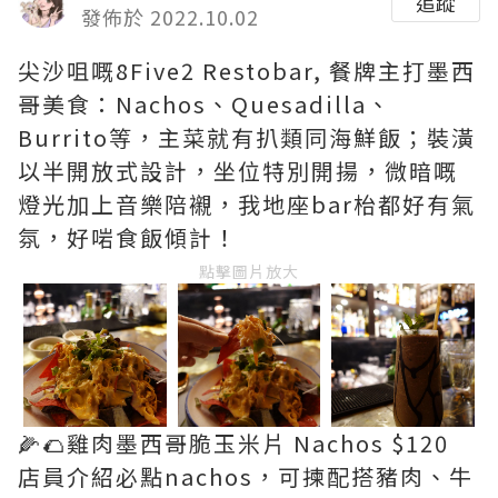
追蹤
發佈於 2022.10.02
尖沙咀嘅8Five2 Restobar, 餐牌主打墨西
哥美食：Nachos、Quesadilla、
Burrito等，主菜就有扒類同海鮮飯；裝潢
以半開放式設計，坐位特別開揚，微暗嘅
燈光加上音樂陪襯，我地座bar枱都好有氣
氛，好啱食飯傾計！
點擊圖片放大
🌽🌮雞肉墨西哥脆玉米片 Nachos $120
店員介紹必點nachos，可揀配搭豬肉、牛