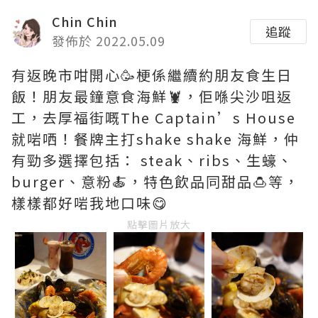
Chin Chin
追蹤
發佈於 2022.05.09
有返晚市咁開心🥳梗係繼續約朋友食生日
飯！朋友最鐘意食海鮮🦞，佢喺尖沙咀返
工，去厚福街嘅The Captain’s House
就啱哂！餐牌主打shake shake 海鮮，仲
有勁多選擇包括： steak、ribs、生蠔、
burger、意粉🍝，特色飲品同甜品🍮等，
樣樣都好啱我地口味😋
點擊圖片放大