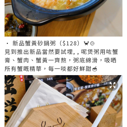
• 新品蟹黃砂鍋粥（$128）🦀🍲
見到推出新品當然要試埋, , 呢煲粥用咗蟹
膏、蟹肉、蟹黃一齊熬，粥底綿滑，吸晒
所有蟹嘅精華，每一啖都好鮮甜🥣