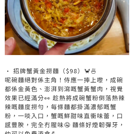
• 招牌蟹黃金撈麵（$98）🦀🍜
呢碗麵絕對係主角！侍應一捧上嚟，成碗
都係金黃色、澎湃到瀉嘅蟹黃蟹肉，視覺
效果已經滿分👀 趁熱將成碗蟹粉倒落熱辣
辣嘅麵度撈勻，每條麵都掛滿濃郁嘅蟹
粉，一啖入口，蟹嘅鮮甜味直衝味蕾，口
感豐腴，完全冇腥味🤤 麵條好煙韌彈牙，
仲可以免費添食💪