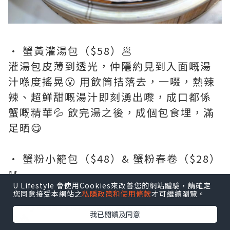
• 蟹黃灌湯包（$58）🥟
灌湯包皮薄到透光，仲隱約見到入面嘅湯
汁喺度搖晃😮 用飲筒拮落去，一啜，熱辣
辣、超鮮甜嘅湯汁即刻湧出嚟，成口都係
蟹嘅精華💦 飲完湯之後，成個包食埋，滿
足晒😋
• 蟹粉小籠包（$48）& 蟹粉春卷（$28）
🥢
U Lifestyle 會使用Cookies來改善您的網站體驗，請確定
小籠包皮薄餡靚，入面包住滿滿蟹粉同
您同意接受本網站之
私隱政策和使用條款
才可繼續瀏覽。
juicy嘅豬肉餡，咬開真係會爆汁🔥 餡料好
我已閱讀及同意
足👌