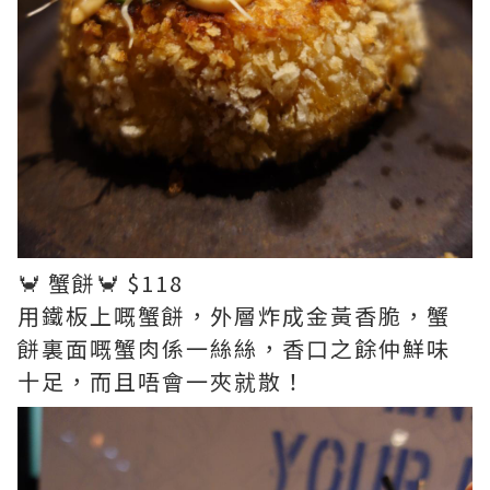
🦀 蟹餅🦀 $118
用鐵板上嘅蟹餅，外層炸成金黃香脆，蟹
餅裏面嘅蟹肉係一絲絲，香口之餘仲鮮味
十足，而且唔會一夾就散！