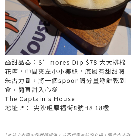
🍰甜品🍮：S’mores Dip $78 大大排棉
花糖，中間夾左小小椰絲，底層有甜甜嘅
朱古力🍫，將一個spoon嘅分量喺餅乾到
食，簡直甜入心💯
The Captain's House
地址📍： 尖沙咀厚福街8號H8 18樓
*本站之內容由作者所提供，並不代表本站的立場。因此本站對