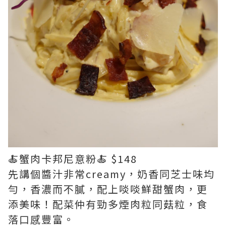
🍝蟹肉卡邦尼意粉🍝 $148
先講個醬汁非常creamy，奶香同芝士味均
勻，香濃而不膩，配上啖啖鮮甜蟹肉，更
添美味！配菜仲有勁多煙肉粒同菇粒，食
落口感豐富。