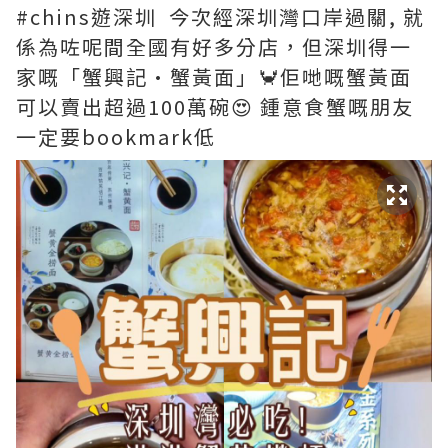
#chins遊深圳 今次經深圳灣口岸過關, 就
係為咗呢間全國有好多分店，但深圳得一
家嘅「蟹興記·蟹黃面」🦀佢哋嘅蟹黃面
可以賣出超過100萬碗😍 鍾意食蟹嘅朋友
一定要bookmark低