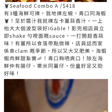
🦞Seafood Combo A /$418
有3種海鮮可揀，我地揀左蜆，青口同海蝦
🦞！至於醬汁我就揀左卡薑蒜香汁，一上
枱大大個波型袋好IGable！影完相店員立
即shake 勻裡面嘅sauce，一打開超香蒜
味！有薑所以食落帶點微辣，店員話而家
係食clam 嘅季節，所以又大又肥美，海蝦
蝦肉鮮甜紥實🦐！青口夠哂爽口！除左海
鮮仲有腸仔、粟米同薯仔，份量好足又勁
好味！