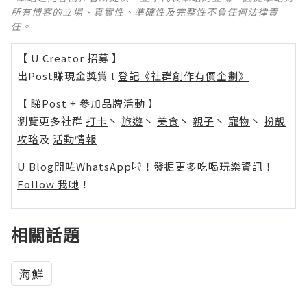
所有博客的立場、真實性、準確性及完整性不負任何法律責
任。
【 U Creator 招募 】
出Post賺現金獎賞 l
登記《社群創作有價企劃》
【 睇Post + 參加品牌活動 】
瀏覽更多社群
打卡
丶
旅遊
丶
美食
丶
親子
丶
寵物
丶
扮靚
攻略
及
活動情報
U Blog開咗WhatsApp啦！發掘更多吃喝玩樂資訊！
Follow 我哋
！
相關話題
海鮮