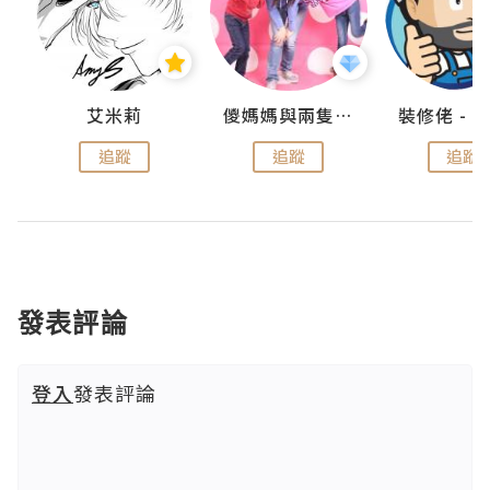
點滴
艾米莉
儍媽媽與兩隻小魔怪之家
追蹤
追蹤
追蹤
發表評論
登入
發表評論