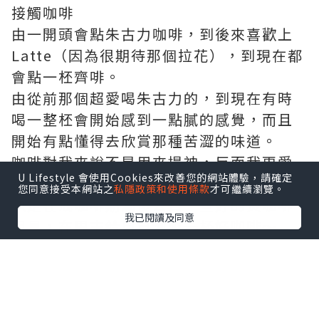
接觸咖啡
由一開頭會點朱古力咖啡，到後來喜歡上
Latte（因為很期待那個拉花），到現在都
會點一柸齊啡。
由從前那個超愛喝朱古力的，到現在有時
喝一整柸會開始感到一點膩的感覺，而且
開始有點懂得去欣賞那種苦澀的味道。
咖啡對我來說不是用來提神，反而我更愛
U Lifestyle 會使用Cookies來改善您的網站體驗，請確定
在放假的時候休閒的喝上一柸好咖啡。
您同意接受本網站之
私隱政策和使用條款
才可繼續瀏覽。
決定在戒咖啡期滿後去買一些好的煲咖啡
我已閱讀及同意
用具，在周末給自己泡製一柸好咖啡～
*本站之內容由作者所提供，並不代表本站的立場。因此本站對
所有博客的立場、真實性、準確性及完整性不負任何法律責