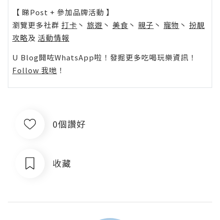
【 睇Post + 參加品牌活動 】
瀏覽更多社群
打卡
丶
旅遊
丶
美食
丶
親子
丶
寵物
丶
扮靚
攻略
及
活動情報
U Blog開咗WhatsApp啦！發掘更多吃喝玩樂資訊！
Follow 我哋
！
0個讚好
收藏