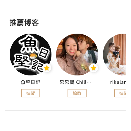
推薦博客
urnal
魚堅日記
思思賢 ChillMyBabe
rikala
追蹤
追蹤
追蹤