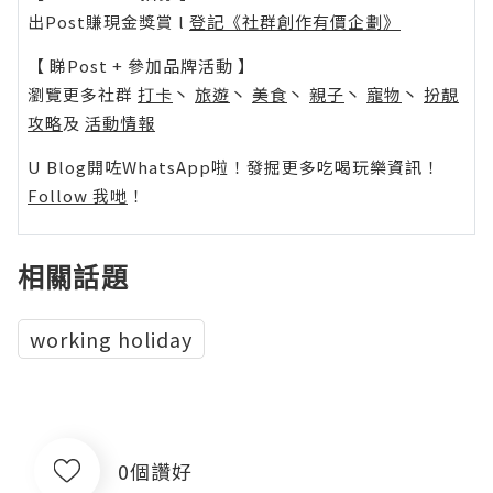
出Post賺現金獎賞 l
登記《社群創作有價企劃》
【 睇Post + 參加品牌活動 】
瀏覽更多社群
打卡
丶
旅遊
丶
美食
丶
親子
丶
寵物
丶
扮靚
攻略
及
活動情報
U Blog開咗WhatsApp啦！發掘更多吃喝玩樂資訊！
Follow 我哋
！
相關話題
working holiday
0個讚好