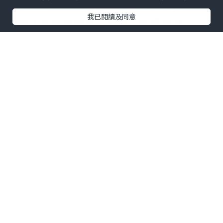
決定在戒咖啡期滿後去買一些好的煲咖啡
我已閱讀及同意
用具，在周末給自己泡製一柸好咖啡～
*本站之內容由作者所提供，並不代表本站的立場。因此本站對
所有博客的立場、真實性、準確性及完整性不負任何法律責
任。
【 U Creator 招募 】
出Post賺現金獎賞 l
登記《社群創作有價企劃》
【 睇Post + 參加品牌活動 】
瀏覽更多社群
打卡
丶
旅遊
丶
美食
丶
親子
丶
寵物
丶
扮靚
攻略
及
活動情報
U Blog開咗WhatsApp啦！發掘更多吃喝玩樂資訊！
Follow 我哋
！