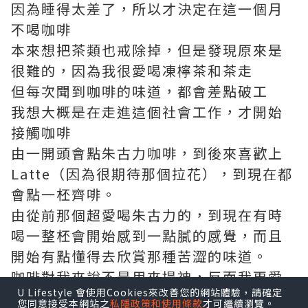
因為睡得太差了，所以才決定在這一個月
不喝咖啡
本來想把茶類也戒除掉，但是發現原來是
很難的，因為我很愛喝凍檸茶和茶走
但每次聞到咖啡的味道，都會差點破工
我想大概是在走進這個社會工作，才開始
接觸咖啡
由一開頭會點朱古力咖啡，到後來喜歡上
Latte（因為很期待那個拉花），到現在都
會點一柸齊啡。
由從前那個超愛喝朱古力的，到現在有時
喝一整柸會開始感到一點膩的感覺，而且
開始有點懂得去欣賞那種苦澀的味道。
咖啡對我來說不是用來提神，反而我更愛
U Lifestyle 會使用Cookies來改善您的網站體驗，請確定
在放假的時候休閒的喝上一柸好咖啡。
您同意接受本網站之
私隱政策和使用條款
才可繼續瀏覽。