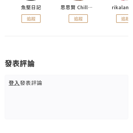
urnal
魚堅日記
思思賢 ChillMyBabe
rikala
追蹤
追蹤
追蹤
發表評論
登入
發表評論