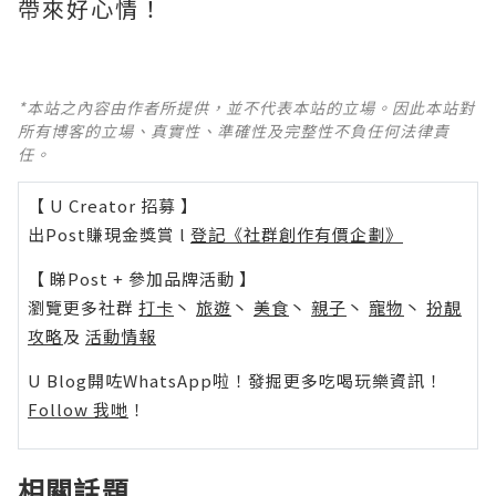
帶來好心情！
*本站之內容由作者所提供，並不代表本站的立場。因此本站對
所有博客的立場、真實性、準確性及完整性不負任何法律責
任。
【 U Creator 招募 】
出Post賺現金獎賞 l
登記《社群創作有價企劃》
【 睇Post + 參加品牌活動 】
瀏覽更多社群
打卡
丶
旅遊
丶
美食
丶
親子
丶
寵物
丶
扮靚
攻略
及
活動情報
U Blog開咗WhatsApp啦！發掘更多吃喝玩樂資訊！
Follow 我哋
！
相關話題