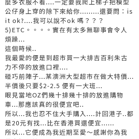
麼多衣服不看....一定要我爬上梯子把模型
公仔身上穿的除下來給你.........還要問：is
it ok?....我可以說不ok 嗎？？？
5)ETC。。。。實在有太多無聊事會令人
煩躁...
這個時候..
我最愛的便是到超市買一大排吉百利朱古
力不停的放進口裡....
碰巧前陣子...某澳洲大型超市在做大特價...
半價後只要$2-2.5 便有一大班...
眼見當地OZ們幾十排幾十排的放進購物
車...那應該真的很便宜吧..
所以...我也忍不住大手購入....計回港子..都
是20元有找...比在香港買還便宜......
所以...它便成為我近期至愛～感謝你為我