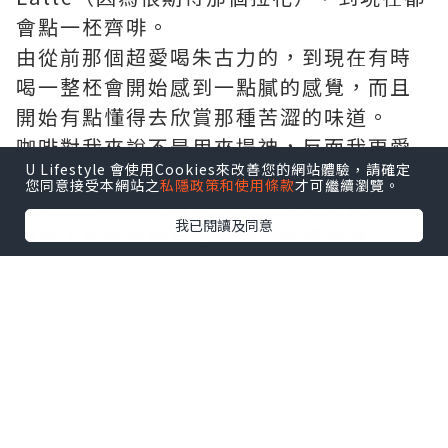
會點一柸齊啡。
由從前那個超愛喝朱古力的，到現在有時
喝一整柸會開始感到一點膩的感覺，而且
開始有點懂得去欣賞那種苦澀的味道。
咖啡對我來說不是用來提神，反而我更愛
U Lifestyle 會使用Cookies來改善您的網站體驗，請確定
在放假的時候休閒的喝上一柸好咖啡。
您同意接受本網站之
私隱政策和使用條款
才可繼續瀏覽。
決定在戒咖啡期滿後去買一些好的煲咖啡
我已閱讀及同意
用具，在周末給自己泡製一柸好咖啡～
*本站之內容由作者所提供，並不代表本站的立場。因此本站對
所有博客的立場、真實性、準確性及完整性不負任何法律責
任。
【 U Creator 招募 】
出Post賺現金獎賞 l
登記《社群創作有價企劃》