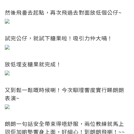
然後飛番去起點，再次飛過去對面放低個公仔~
試完公仔，就試下糖果啦！吸引力仲大喎！
放低埋支糖果就完成！
又到鬆一鬆嘅時候喇！今次瞓埋響度實行睇朗朗
表演~
朗朗一句話安全帶束得唔舒服，兩位教練就馬上
同佢加啲墊響身上面，好細心！到朗朗飛喇！~~