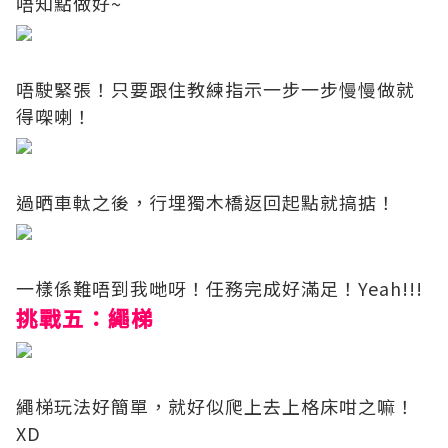
唔知點做好~
唔駛緊張！只要跟住教練指示一步一步慢慢做就
得㗎喇！
過晒車軚之後，行埋獨木橋返回起點就搞掂！
一樣係難唔到我哋呀！任務完成好滿足！Yeah!!!
挑戰五：繩梯
繩梯玩法好簡單，就好似爬上去上格床咁之嘛！
XD