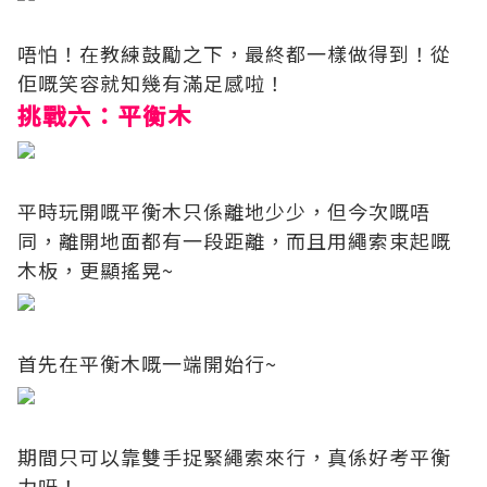
唔怕！在教練鼓勵之下，最終都一樣做得到！從
佢嘅笑容就知幾有滿足感啦！
挑戰六：平衡木
平時玩開嘅平衡木只係離地少少，但今次嘅唔
同，離開地面都有一段距離，而且用繩索束起嘅
木板，更顯搖晃~
首先在平衡木嘅一端開始行~
期間只可以靠雙手捉緊繩索來行，真係好考平衡
力呀！