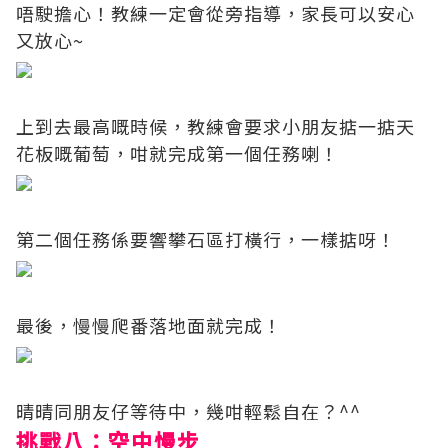
唔駛擔心！教練一定會從旁指導，家長可以安心
又放心~
上到去最高嘅時候，教練會要求小朋友掂一掂天
花板嘅葡萄，咁就完成第一個任務喇！
第二個任務係要響攀石區打橫行，一樣掂呀！
最後，慢慢爬番落地面就完成！
晴晴同朋友仔等待中，幾咁輕鬆自在？^^
挑戰八：空中慢步