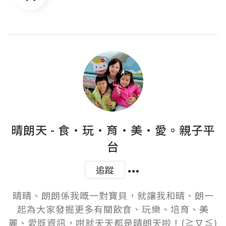
晴朗天 - 食·玩·育·美·愛。親子平
台
追蹤
晴晴、朗朗係我嘅一對寶貝，就讓我和晴、朗一
起為大家發掘更多有關飲食、玩樂、培育、美
麗、愛既資訊，咁就天天都是晴朗天啦！(≧∇≦)