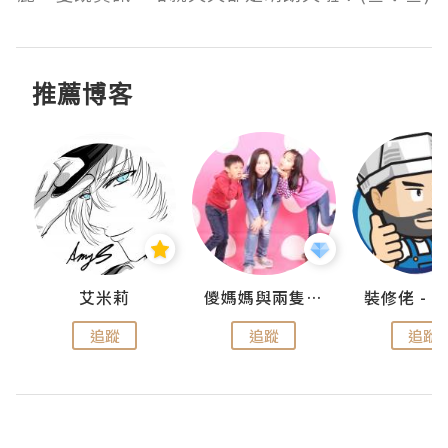
推薦博客
點滴
艾米莉
儍媽媽與兩隻小魔怪之家
追蹤
追蹤
追蹤