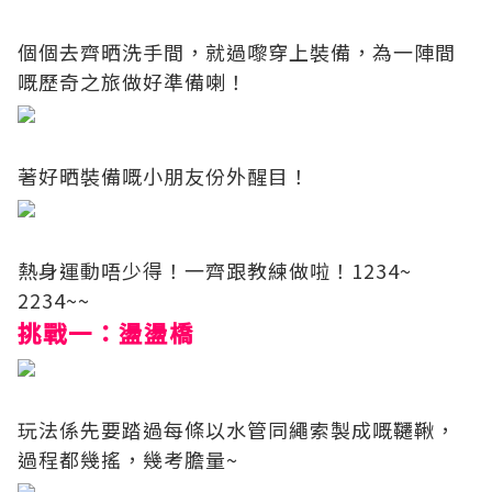
個個去齊晒洗手間，就過嚟穿上裝備，為一陣間
嘅歷奇之旅做好準備喇！
著好晒裝備嘅小朋友份外醒目！
熱身運動唔少得！一齊跟教練做啦！1234~
2234~~
挑戰一：盪盪橋
玩法係先要踏過每條以水管同繩索製成嘅韆鞦，
過程都幾搖，幾考膽量~