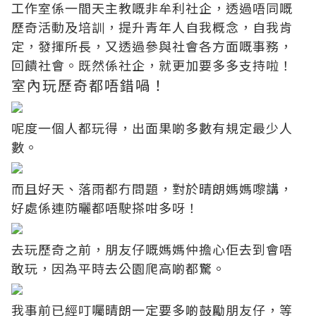
工作室係一間天主教嘅非牟利社企，透過唔同嘅
歷奇活動及培訓，提升青年人自我概念，自我肯
定，發揮所長，又透過參與社會各方面嘅事務，
回饋社會。既然係社企，就更加要多多支持啦！
室內玩歷奇都唔錯喎！
呢度一個人都玩得，出面果啲多數有規定最少人
數。
而且好天、落雨都冇問題，對於晴朗媽媽嚟講，
好處係連防曬都唔駛搽咁多呀！
去玩歷奇之前，朋友仔嘅媽媽仲擔心佢去到會唔
敢玩，因為平時去公園爬高啲都驚。
我事前已經叮囑晴朗一定要多啲鼓勵朋友仔，等