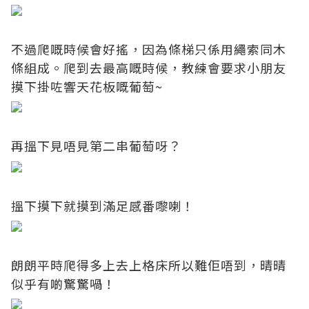
不過爬嘅時候會好搖，因為條梯只係用繩索同木
條組成。爬到去最高嘅時候，教練會要求小朋友
摸下掛咗響天花板嘅葡萄~
再搵下見唔見第二串葡萄呀？
搵下摸下就摸到滿足感番嚟喇！
朗朗平時爬得多上去上格床所以難佢唔到，晴晴
似乎有啲驚驚喎！