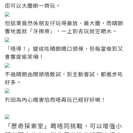
佢可以大膽啲一齊玩。
但結果竟然係朋友仔玩得最放、最大膽，而晴朗
響地面就「牙擦擦」，一上到去玩就笠晒水。
「唔得！」變成咗晴朗嘅口頭禪，但每當做到又
會響度偷笑喎！
不過晴朗由開頭唔敢試，到主動嘗試，都進步咗
好多。
冇因為內心嘅害怕而唔再玩已經好好喇！
「歷奇探索室」嘅唔同挑戰，可以增強小