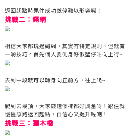
返回起點時果仲成功感係難以形容㗎！
挑戰二：繩網
相信大家都玩過繩網，其實冇特定規則，但就有
一啲技巧。首先個人要側身好似蟹仔咁向上行~
去到中段就可以轉身向正前方，往上爬~
爬到去最頂，大家敲鐘個樣都好興奮呀！跟住就
慢慢原路返回起點，自信心又提升咗喇！
挑戰三：獨木橋