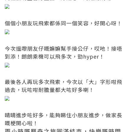
個個小朋友玩飛索都係同一個笑容，好開心呀！
今次搵嚟朋友仔嘅嫲嫲幫手接公仔，哎吔！接唔
到添！朗朗乘機可以飛多次，勁hyper！
最後各人再玩多次飛索，今次以「大」字形咁飛
過去，玩咗咁耐膽量都大咗好多喇！
晴晴進步咗好多，能夠睇住小朋友進步，做家長
嘅梗開心啦！
兩小時嘅歷奇之旅圓滿結束，快樂嘅時間