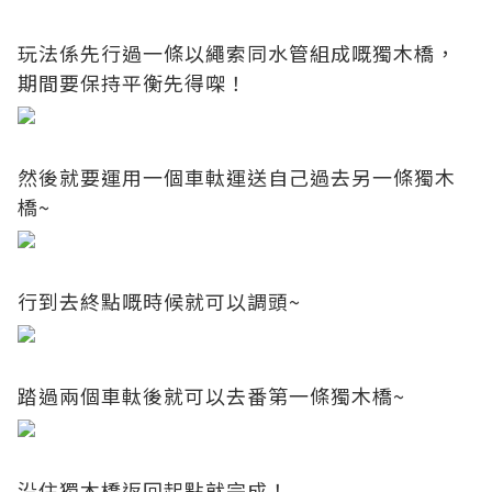
玩法係先行過一條以繩索同水管組成嘅獨木橋，
期間要保持平衡先得㗎！
然後就要運用一個車軚運送自己過去另一條獨木
橋~
行到去終點嘅時候就可以調頭~
踏過兩個車軚後就可以去番第一條獨木橋~
沿住獨木橋返回起點就完成！