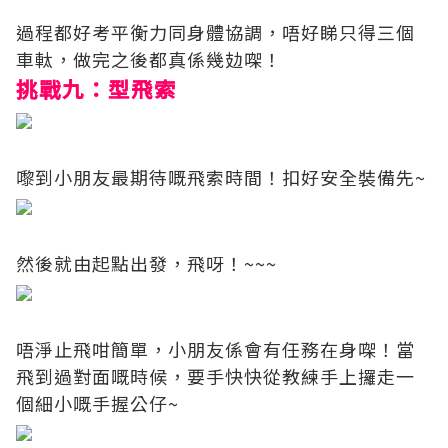
過程都好考平衡力同身體協調，唔好睇只得三個
車軚，做完之後都真係幾攰㗎！
挑戰九：型飛索
嚟到小朋友最期待嘅飛索時間！扣好安全裝備先~
然後就由起點出發，飛呀！~~~
唔淨止飛咁簡單，小朋友係會有任務在身㗎！當
飛到過對面嘅時候，要手快快從教練手上攞走一
個細小嘅手握公仔~