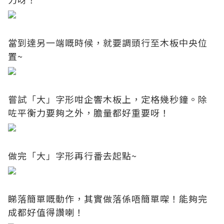
當到達另一端嘅時候，就要調頭行至木板中央位
置~
嘗試「大」字形咁企響木板上，定格幾秒鐘。除
咗平衡力要夠之外，膽量都好重要呀！
做完「大」字形再行番去起點~
睇落簡單嘅動作，其實做落係唔簡單㗎！能夠完
成都好值得讚喇！