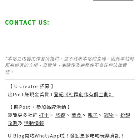
CONTACT US:
*本站之內容由作者所提供，並不代表本站的立場。因此本站對
所有博客的立場、真實性、準確性及完整性不負任何法律責
任。
【 U Creator 招募 】
出Post賺現金獎賞 l
登記《社群創作有價企劃》
【 睇Post + 參加品牌活動 】
瀏覽更多社群
打卡
丶
旅遊
丶
美食
丶
親子
丶
寵物
丶
扮靚
攻略
及
活動情報
U Blog開咗WhatsApp啦！發掘更多吃喝玩樂資訊！