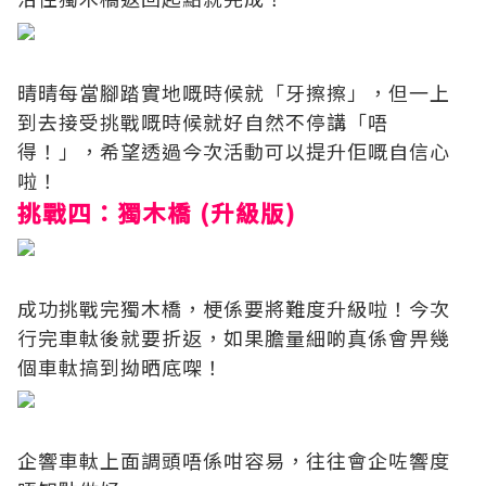
晴晴每當腳踏實地嘅時候就「牙擦擦」，但一上
到去接受挑戰嘅時候就好自然不停講「唔
得！」，希望透過今次活動可以提升佢嘅自信心
啦！
挑戰四：獨木橋 (升級版)
成功挑戰完獨木橋，梗係要將難度升級啦！今次
行完車軚後就要折返，如果膽量細啲真係會畀幾
個車軚搞到拗晒底㗎！
企響車軚上面調頭唔係咁容易，往往會企咗響度