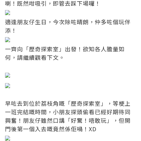
喇！既然咁吸引，即管去踩下場囉！
適逢朋友仔生日，今次除咗晴朗，仲多咗個玩伴
添！
一齊向「歷奇探索室」出發！欲知各人膽量如
何，請繼續觀看下文。
早咗去到位於荔枝角嘅「歷奇探索室」，等梗上
一班完結嘅時間，小朋友探頭偷看已經好期待同
興奮！朋友仔雖然口講「好驚！唔敢玩」，但開
門後第一個入去嘅竟然係佢喎！XD