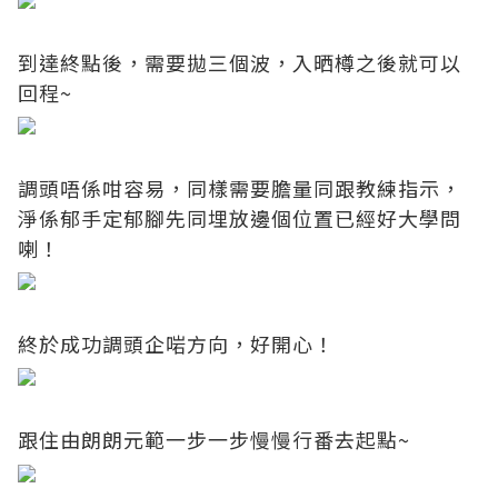
到達終點後，需要拋三個波，入晒樽之後就可以
回程~
調頭唔係咁容易，同樣需要膽量同跟教練指示，
淨係郁手定郁腳先同埋放邊個位置已經好大學問
喇！
終於成功調頭企啱方向，好開心！
跟住由朗朗元範一步一步慢慢行番去起點~