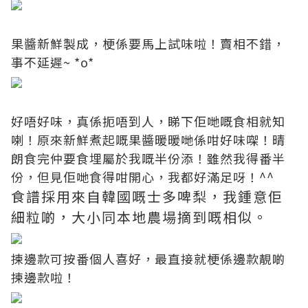
果醬新鮮製成，梗係要馬上試味啦！賣相不錯，
事不延遲~ *o*
好唔好味，真係扼唔到人，睇下佢哋嘅食相就知
喇！原來新鮮煮起嘅果醬暖暖哋係咁好味㗎！晴
朗食完仲要食埋屬於我嘅半份添！雖然我得番半
份，但見佢哋食得咁開心，我都好滿足呀！^^
食譜採用來自韓國嘅士多啤梨，我鍾意佢
細粒啲，大小同本地農場摘到嘅相似。
揀邊款可按番個人喜好，最直接就梗係邊款靚啲
揀邊款啦！