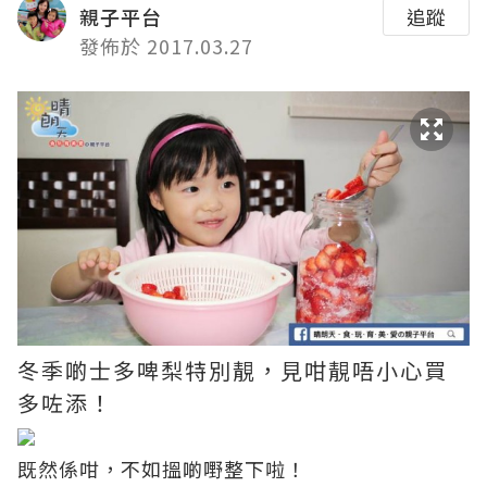
親子平台
追蹤
發佈於 2017.03.27
冬季啲士多啤梨特別靚，見咁靚唔小心買
多咗添！
既然係咁，不如搵啲嘢整下啦！