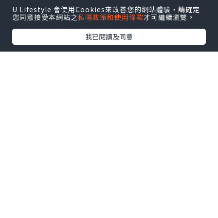
U Lifestyle 會使用Cookies來改善您的網站體驗，請確定
好搞笑呀！平時多數係我主動話買甜品食，但今次老公講完一次不如買蛋
您同意接受本網站之
私隱政策和使用條款
才可繼續瀏覽。
糕慶祝，我冇理佢，之後佢又再講，仲send埋Tony Wong新出品介紹畀
我已閱讀及同意
我，佢似乎仲開心過我囉！
為咩要慶祝？要由五年幾前開始講起....
果陣番梗一份我曾經以為可以做到退休嘅工作，即係我對上一份
工，一做就做咗11年。做到第9年嘅時候，有一日，老公突然講咗
句話覺得公務員應該幾啱我，加上公司生意上有啲變動，又試過裁
走幾個同事，我開始為將來諗多一啲。5年多以來，見政府工已經達
10次之多。每次等待數月先出結果果種煎熬，經歷過無數次失敗，
真係幾苦、幾折磨。當中唔係冇成功過，但就係未遇到一份自己認
為滿意嘅，繼續再接再厲，我相信只要唔放棄，總有一次係會得
㗎！
上年8月終於攞到正式公務員嘅入場券，仲記得收到消息果一刻，我
攬住身邊個同事大叫咗出嚟！不過職級上，仍未太係心目中理想，
所以我仍然繼續keep住嘗試！