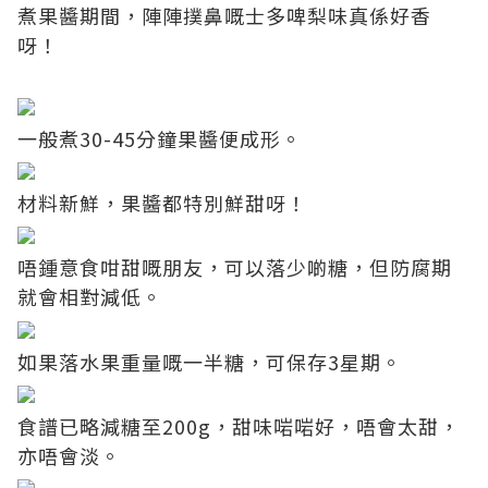
煮果醬期間，陣陣撲鼻嘅士多啤梨味真係好香
呀！
一般煮30-45分鐘果醬便成形。
材料新鮮，果醬都特別鮮甜呀！
唔鍾意食咁甜嘅朋友，可以落少啲糖，但防腐期
就會相對減低。
如果落水果重量嘅一半糖，可保存3星期。
食譜已略減糖至200g，甜味啱啱好，唔會太甜，
亦唔會淡。