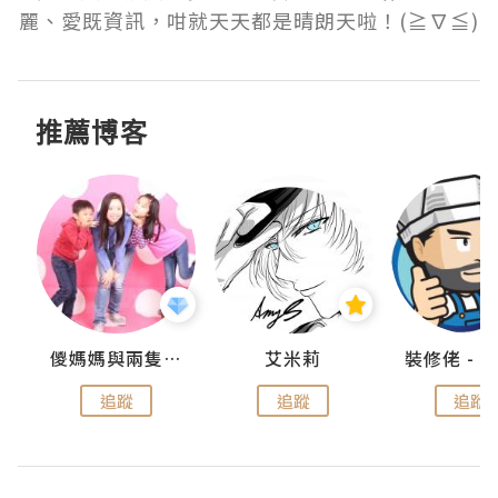
麗、愛既資訊，咁就天天都是晴朗天啦！(≧∇≦)
推薦博客
點滴
儍媽媽與兩隻小魔怪之家
艾米莉
追蹤
追蹤
追蹤