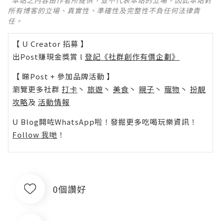
*本站之內容由作者所提供，並不代表本站的立場。因此本站對
所有博客的立場、真實性、準確性及完整性不負任何法律責
任。
【 U Creator 招募 】
出Post賺現金獎賞 l
登記《社群創作有價企劃》
【 睇Post + 參加品牌活動 】
瀏覽更多社群
打卡
丶
旅遊
丶
美食
丶
親子
丶
寵物
丶
扮靚
攻略
及
活動情報
U Blog開咗WhatsApp啦！發掘更多吃喝玩樂資訊！
Follow 我哋
！
0個讚好