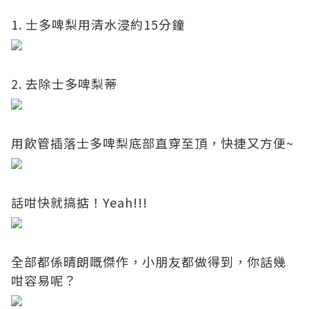
1. 士多啤梨用清水浸約15分鐘
2. 去除士多啤梨蒂
用飲管插落士多啤梨底部直穿至頂，快捷又方便~
話咁快就搞掂！Yeah!!!
全部都係晴朗嘅傑作，小朋友都做得到，你話幾
咁容易呢？