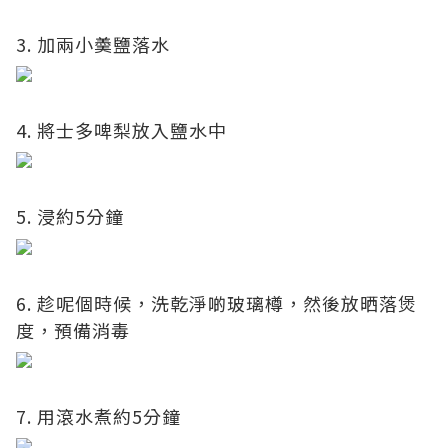
3. 加兩小羮鹽落水
4. 將士多啤梨放入鹽水中
5. 浸約5分鐘
6. 趁呢個時候，洗乾淨啲玻璃樽，然後放晒落煲
度，預備消毒
7. 用滾水煮約5分鐘