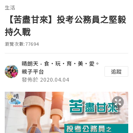
生活
【苦盡甘來】投考公務員之堅毅
持久戰
瀏覽次數:77694
晴朗天 - 食·玩·育·美·愛。
親子平台
追蹤
發佈於 2020.04.04