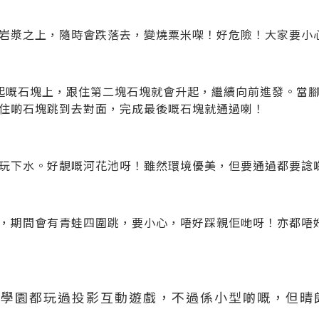
岩漿之上，隨時會跌落去，變燒粟米㗎！好危險！大家要小
起嘅石塊上，跟住第二塊石塊就會升起，繼續向前進發。當
住啲石塊跳到去對面，完成最後嘅石塊就通過喇！
玩下水。好靚嘅河花池呀！雖然環境優美，但要通過都要諗
，期間會有青蛙四圍跳，要小心，唔好踩親佢哋呀！亦都唔
」
亞馬遜學園都玩過投影互動遊戲，不過係小型啲嘅，但