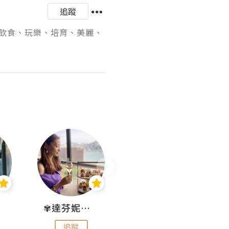
追蹤
飲食、玩樂、培育、美麗、
✾達芬妮•愛孩子•愛生活✾
wendysugar享受生活gogogo
追蹤
追蹤