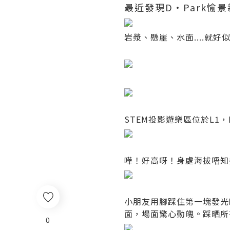
最近發現D・Park愉
岩漿、懸崖、水面....就
STEM投影遊樂區位於L1，M
嘩！好高呀！身處海拔唔知
小朋友用腳踩住第一塊發光
面，場面驚心動魄。踩晒所
0