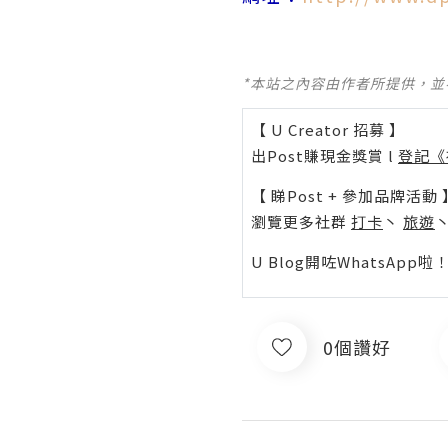
*本站之內容由作者所提供，
【 U Creator 招募 】
出Post賺現金獎賞 l
登記《
【 睇Post + 參加品牌活動 
瀏覽更多社群
打卡
丶
旅遊
U Blog開咗WhatsAp
0個讚好