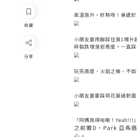
氣溫急升，好熱呀！身處於
收藏
小朋友要用腳踩住第1塊升
碎裂跌埋落岩漿度。一直踩
分享
玩完高度、火熖之後，不如
小朋友要靠踩荷花葉過對面
「阿媽我得咗喇！Yeah!!!
之前響D・Park 
心。