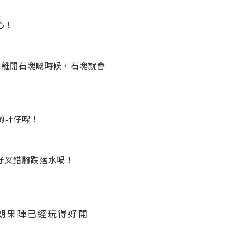
心！
腳離開石塊嘅時候，石塊就會
啲計仔㗎！
好叉錯腳跌落水喎！
晴朗果陣已經玩得好開