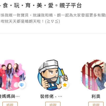
 - 食·玩·育·美·愛。親子平台
朗係我嘅一對寶貝，就讓我和晴、朗一起為大家發掘更多有關
咁就天天都是晴朗天啦！(≧∇≦)
儍媽媽與兩隻小魔怪之家
裝修佬 - 香港一站式網上裝修平台
利奧
追蹤
追蹤
追蹤