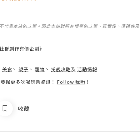
並不代表本站的立場。因此本站對所有博客的立場、真實性、準確性
社群創作有價企劃》
】
丶
美食
丶
親子
丶
寵物
丶
扮靚攻略
及
活動情報
p啦！發掘更多吃喝玩樂資訊！
Follow 我哋
！
收藏