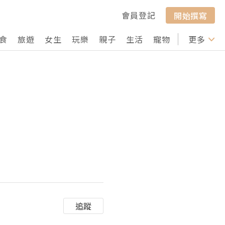
會員登記
開始撰寫
食
旅遊
女生
玩樂
親子
生活
寵物
行山
更多
打卡
追蹤