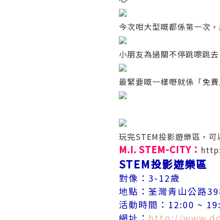
今次咁大型嘅都係第一次，
小朋友為過關不停跳嚟跳去
最緊要嘅一樣嘢就係「免費
玩完STEM投影遊樂區，可以
M.I. STEM-CITY：
http
STEM投影遊樂區
對像：3-12歲
地點：荃灣青山公路398號
活動時間：12:00 ~ 19
網址：
http://www.d