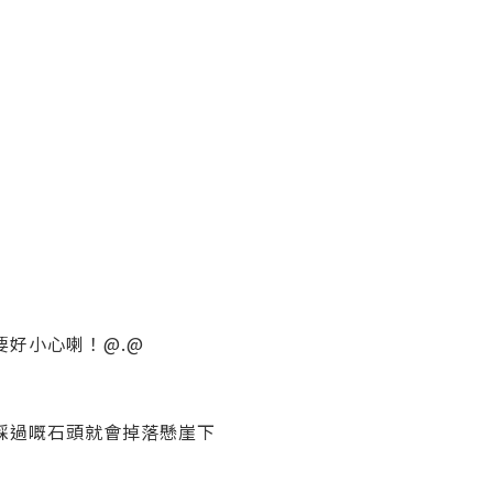
好小心喇！@.@
踩過嘅石頭就會掉落懸崖下