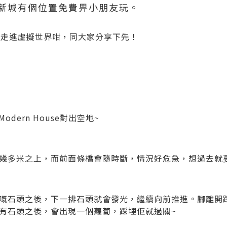
景新城有個位置免費畀小朋友玩。
好似走進虛擬世界咁，同大家分享下先！
odern House對出空地~
幾多米之上，而前面條橋會隨時斷，情況好危急，想過去就要
嘅石頭之後，下一排石頭就會發光，繼續向前推進。腳離開
有石頭之後，會出現一個蘿蔔，踩埋佢就過關~