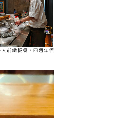
一人前鐵板餐，四週年價