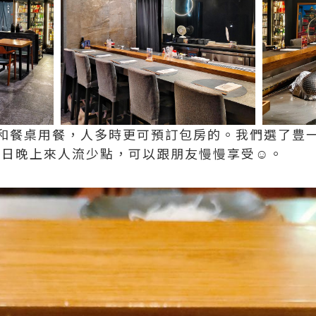
和餐桌用餐，人多時更可預訂包房的。我們選了豊
作日晚上來人流少點，可以跟朋友慢慢享受☺️。