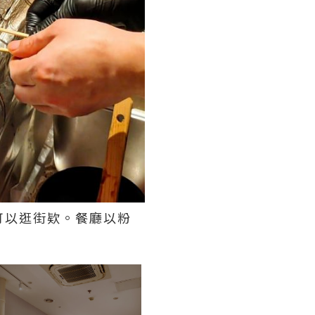
可以逛街欵。餐廳以粉