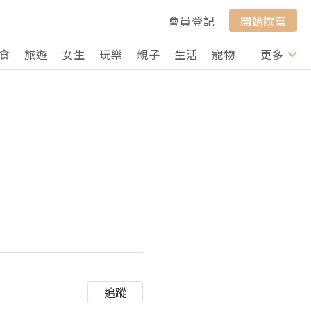
會員登記
開始撰寫
食
旅遊
女生
玩樂
親子
生活
寵物
行山
更多
打卡
追蹤