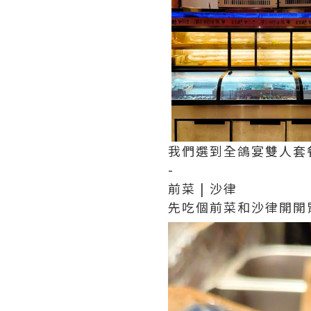
我們選到全鴿宴雙人套
-
前菜 | 沙律
先吃個前菜和沙律開開