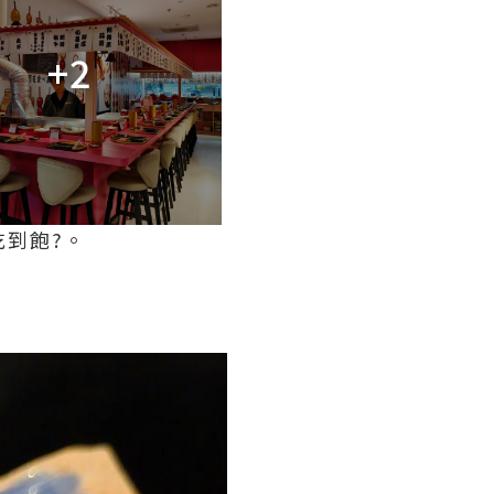
+2
吃到飽?。