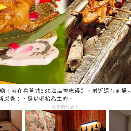
餐廳！就在喜薈城330酒店裡吃得到，附近還有商場
新感覺☺️，是以吧枱為主的。
點擊圖片放大