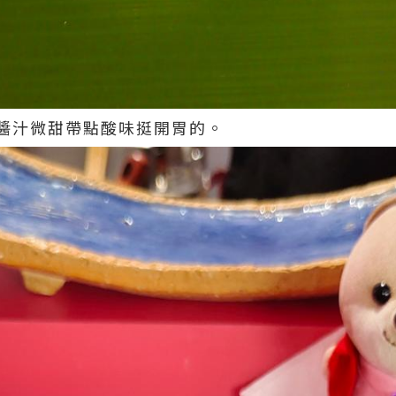
醬汁微甜帶點酸味挺開胃的。