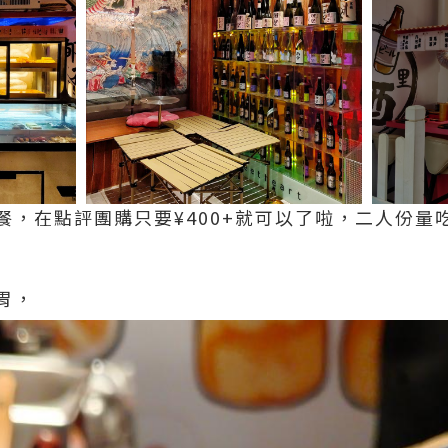
餐，在點評團購只要¥400+就可以了啦，二人份量
胃，