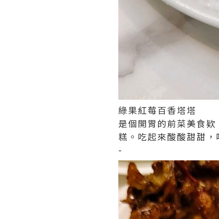
綠果紅莓百香塔塔
是個開胃的前菜美食欵
糕。吃起來酸酸甜甜，
-