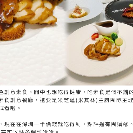
色創意素食。間中也想吃得健康，吃素食是個不錯
素食創意餐廳，還要是米芝蓮(米其林)主廚團隊主
試看啦。
，現在在深圳一半價錢就吃得到，點評還有團購🤩
比高可以點多個菜哈哈。