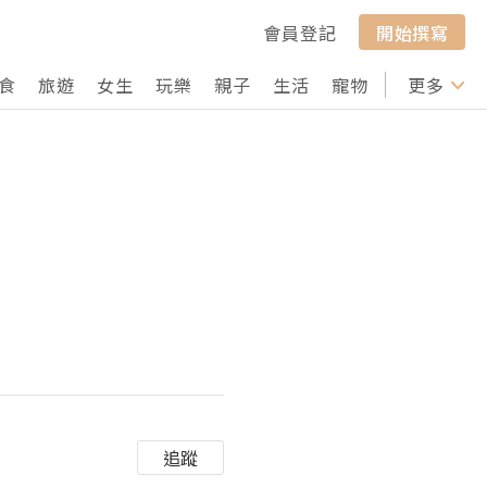
會員登記
開始撰寫
食
旅遊
女生
玩樂
親子
生活
寵物
行山
更多
打卡
追蹤