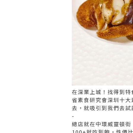
在深業上城！找得到特
省素食研究會深圳十大
去，就吸引到我們去試
-
總店就在中環威靈頓街
100+就吃到飽，性價