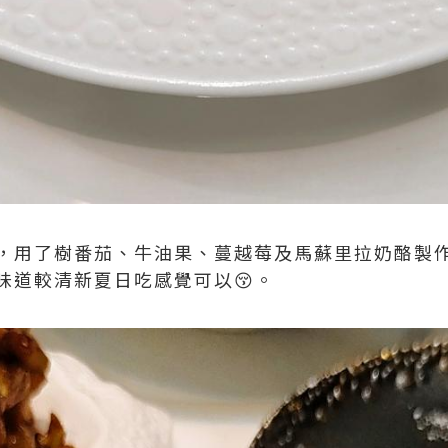
，用了樹番茄、牛油果、蔓越莓及馬蘇里拉奶酪製
味道較清新夏日吃感覺可以😚。