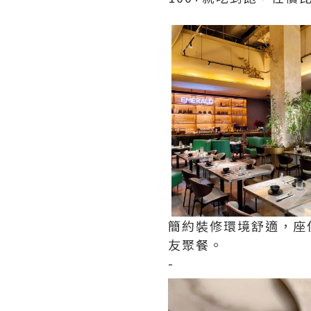
簡約裝修環境舒適，座
友聚餐。
-