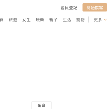
會員登記
開始撰寫
食
旅遊
女生
玩樂
親子
生活
寵物
行山
更多
打卡
追蹤