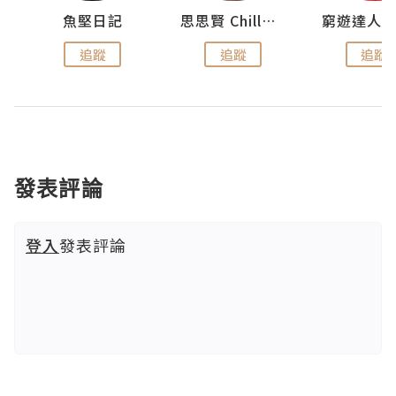
urnal
魚堅日記
思思賢 ChillMyBabe
追蹤
追蹤
追蹤
發表評論
登入
發表評論