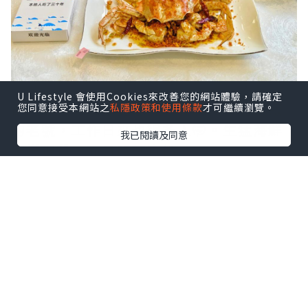
U Lifestyle 會使用Cookies來改善您的網站體驗，請確定
鼠妹🐿️終於去了這家啦，在社交平台洗版
您同意接受本網站之
私隱政策和使用條款
才可繼續瀏覽。
的老號，工作日來也很多人🤭。生猛海鮮
我已閱讀及同意
現撈現殺，而且明碼實價。
點擊圖片放大
+3
就在南山站，上到地面轉灣就到，真的很
方便！店舖大排檔風格環境舒適，更有多