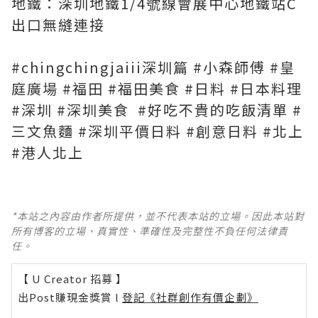
地鐵：深圳地鐵1/4號線會展中心地鐵站C
出口無縫連接
#chingchingjaiii深圳篇 #小森師傅 #皇
庭廣場 #福田 #福田美食 #日料 #日本料理
#深圳 #深圳美食 #好吃不貴的吃飯清單 #
三文魚麵 #深圳平價日料 #創意日料 #北上
#港人北上
*本站之內容由作者所提供，並不代表本站的立場。因此本站對
所有博客的立場、真實性、準確性及完整性不負任何法律責
任。
【 U Creator 招募 】
出Post賺現金獎賞 l
登記《社群創作有價企劃》