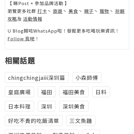
【 睇Post + 參加品牌活動 】
瀏覽更多社群
打卡
丶
旅遊
丶
美食
丶
親子
丶
寵物
丶
扮靚
攻略
及
活動情報
U Blog開咗WhatsApp啦！發掘更多吃喝玩樂資訊！
Follow 我哋
！
相關話題
chingchingjaiii深圳篇
小森師傅
皇庭廣場
福田
福田美食
日料
日本料理
深圳
深圳美食
好吃不貴的吃飯清單
三文魚麵