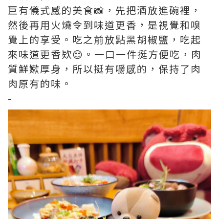
巨有儀式感的美食📸，先把酒放進碗裡，
然後再用火燒令到味道更香，是視覺和嗅
覺上的享受。吃之前放點黑胡椒鹽，吃起
來味道更香欵😌。一口一件挺方便吃，肉
質鮮嫰厚身，所以挺有嚼感的，保持了肉
肉原有的味。
-