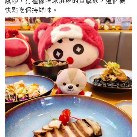
感🤩，有種像吃冰淇淋的質感欵，這個要
快點吃保持鮮味。