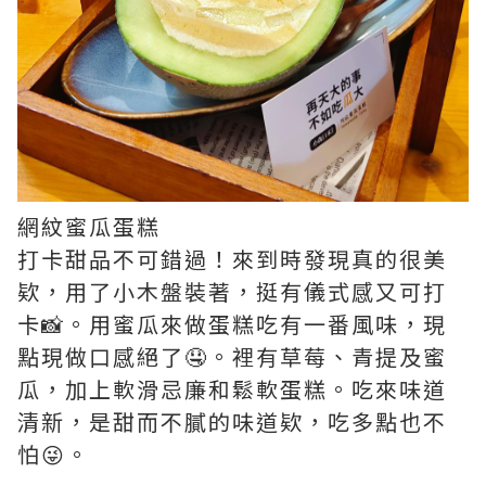
網紋蜜瓜蛋糕
打卡甜品不可錯過！來到時發現真的很美
欵，用了小木盤裝著，挺有儀式感又可打
卡📸。用蜜瓜來做蛋糕吃有一番風味，現
點現做口感絕了🤤。裡有草莓、青提及蜜
瓜，加上軟滑忌廉和鬆軟蛋糕。吃來味道
清新，是甜而不膩的味道欵，吃多點也不
怕😜。