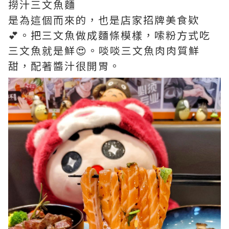
撈汁三文魚麵
是為這個而來的，也是店家招牌美食欵
💕。把三文魚做成麵條模樣，嗦粉方式吃
三文魚就是鮮😍。啖啖三文魚肉肉質鮮
甜，配著醬汁很開胃。