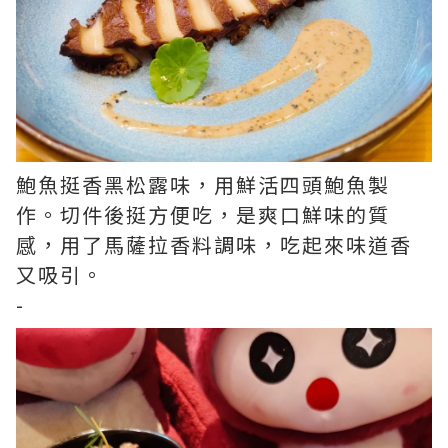
鮑魚挺香黑松露味，用鮮活四頭鮑魚製
作。切件後挺方便吃，是爽口鮮味的質
感，用了馬薩拉香料調味，吃起來味道香
又吸引。
-