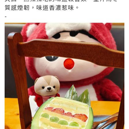
質感煙韌，味道香濃惹味。
-