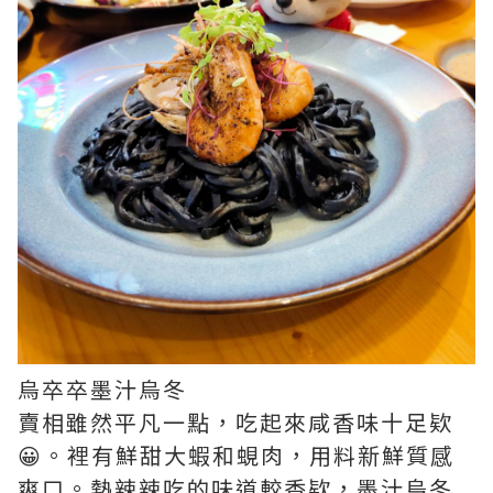
烏卒卒墨汁烏冬
賣相雖然平凡一點，吃起來咸香味十足欵
😀。裡有鮮甜大蝦和蜆肉，用料新鮮質感
爽口。熱辣辣吃的味道較香欵，墨汁烏冬