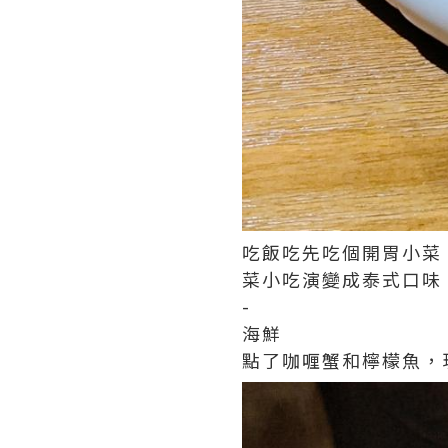
吃飯吃先吃個開胃小菜
菜小吃演變成泰式口味
-
海鮮
點了咖喱蟹和檸檬魚，