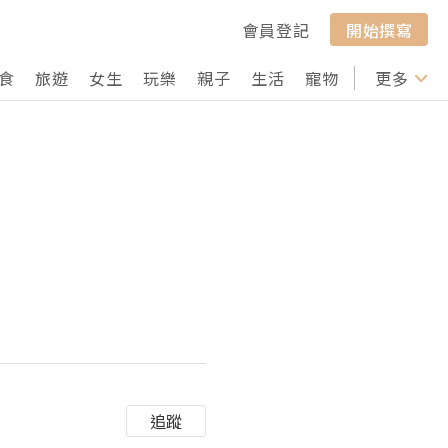
會員登記
開始撰寫
食
旅遊
女生
玩樂
親子
生活
寵物
行山
更多
打卡
追蹤