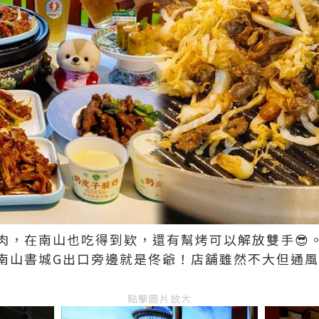
肉，在南山也吃得到欵，還有幫烤可以解放雙手😎
南山書城G出口旁邊就是佟爺！店舖雖然不大但通
點擊圖片放大