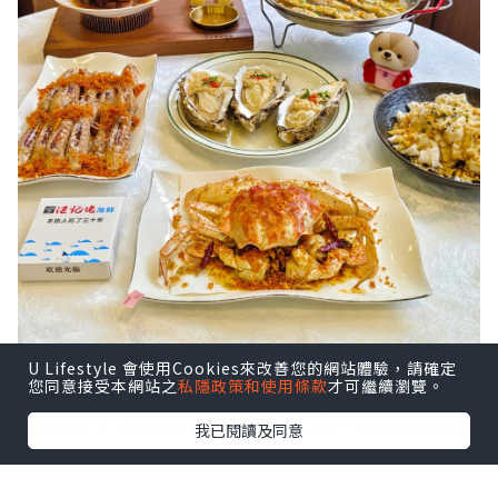
U Lifestyle 會使用Cookies來改善您的網站體驗，請確定
鼠妹🐿️終於去了這家啦，在社交平台洗版
您同意接受本網站之
私隱政策和使用條款
才可繼續瀏覽。
的老號，工作日來也很多人🤭。生猛海鮮
我已閱讀及同意
現撈現殺，而且明碼實價。
點擊圖片放大