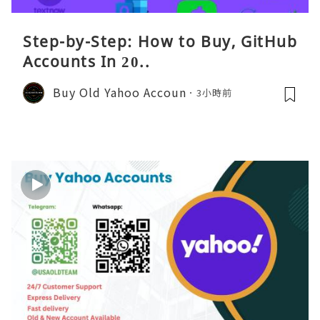
Step-by-Step: How to Buy, GitHub
Accounts In 20..
Buy Old Yahoo Accoun
3小時前