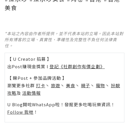
美食
*本站之內容由作者所提供，並不代表本站的立場。因此本站對
所有博客的立場、真實性、準確性及完整性不負任何法律責
任。
【 U Creator 招募 】
出Post賺現金獎賞 l
登記《社群創作有價企劃》
【 睇Post + 參加品牌活動 】
瀏覽更多社群
打卡
丶
旅遊
丶
美食
丶
親子
丶
寵物
丶
扮靚
攻略
及
活動情報
U Blog開咗WhatsApp啦！發掘更多吃喝玩樂資訊！
Follow 我哋
！