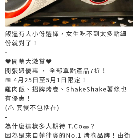
飯還有大小份選擇，女生吃不到太多點細
份就對了！
-
❤️開幕大激賞❤️
開張週優惠 · 全部單點產品7折！
📅 4月25日至5月1日限定！
雞肉飯、招牌烤卷、ShakeShake薯條也
有優惠！
(⚠️ 套餐不包括在)
-
為什麼這樣多人期待 T.Co🌯？
因為是來自菲律賓的No.1 烤卷品牌！由街