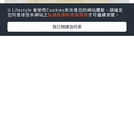
U Lifestyle 會使用Cookies來改善您的網站體驗，請確定
鼠妹🐿️終於去了這家啦，在社交平台洗版
您同意接受本網站之
私隱政策和使用條款
才可繼續瀏覽。
的老號，工作日來也很多人🤭。生猛海鮮
我已閱讀及同意
現撈現殺，而且明碼實價。
點擊圖片放大
+3
就在南山站，上到地面轉灣就到，真的很
方便！店舖大排檔風格環境舒適，更有多
個包房可以聚餐，人多時來也可以的。
-