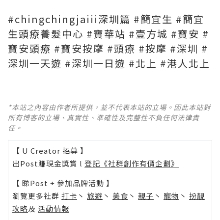
#chingchingjaiii深圳篇 #簡宜生 #簡宜
生頭療養髮中心 #寶華站 #壹方城 #寶安 #
寶安頭療 #寶安按摩 #頭療 #按摩 #深圳 #
深圳一天遊 #深圳一日遊 #北上 #港人北上
*本站之內容由作者所提供，並不代表本站的立場。因此本站對
所有博客的立場、真實性、準確性及完整性不負任何法律責
任。
【 U Creator 招募 】
出Post賺現金獎賞 l
登記《社群創作有價企劃》
【 睇Post + 參加品牌活動 】
瀏覽更多社群
打卡
丶
旅遊
丶
美食
丶
親子
丶
寵物
丶
扮靚
攻略
及
活動情報