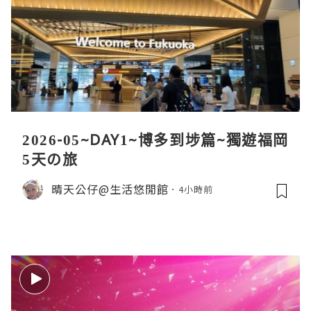
2026-05~DAY1~博多到埗篇~獨遊福岡
5天の旅
晴天公仔@生活悠閒館
4小時前