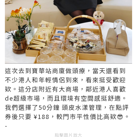
這次去到寶華站商廈做頭療，當天還看到
不少港人和年輕情侶到來，看來挺受歡迎
欵。這分店附近有大商場，鄰近港人喜歡
de超級市場，而且環境有空間感挺舒適。
我們選擇了50分鐘 頭皮水漾管理，在點評
券後只要 ¥188，較門市平性價比高欵😎。
-
點擊圖片放大