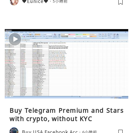
♥Eunice♥
5小時前
Buy Telegram Premium and Stars
with crypto, without KYC
Buy USA Facebook Acc
6小時前