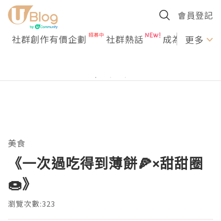
會員登記
社群創作有價企劃
社群熱話
成為U Creato
更多
美食
《一次過吃得到薄餅🍕×甜甜圈
🍩》
瀏覽次數:323