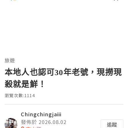
理。通过直观的可视化数据，它将抽象
的性能问题具象化为代码行号。对于一
名追求卓越的Java
旅遊
本地人也認可30年老號，現撈現
殺就是鮮！
瀏覽次數:1114
Chingchingjaiii
發佈於 2026.08.02
追蹤