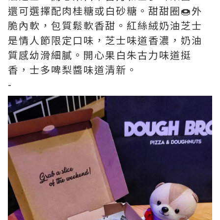
還可選擇配肉桂糖或白砂糖。甜甜圈🍩外
脆內軟，包質鬆軟香甜。紅絲絨奶油芝士
是情人節限定口味，芝士味道香濃，奶油
質感幼滑細膩。開心果白朱古力味道挺
香，士多啤梨醬味道清新。
-