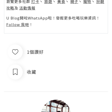
瀏覽更多社群
打卡
丶
旅遊
丶
美食
丶
親子
丶
寵物
丶
扮靚
攻略
及
活動情報
U Blog開咗WhatsApp啦！發掘更多吃喝玩樂資訊！
Follow 我哋
！
1個讚好
收藏