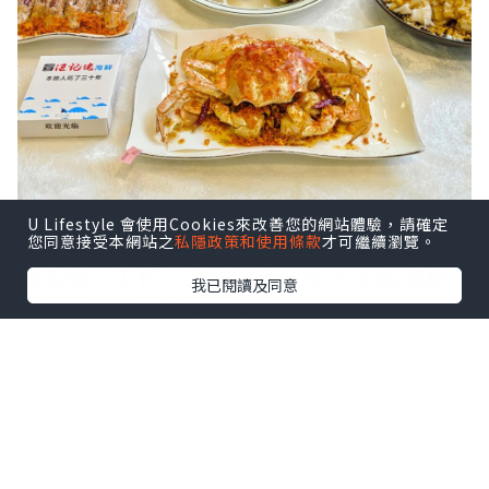
U Lifestyle 會使用Cookies來改善您的網站體驗，請確定
鼠妹🐿️終於去了這家啦，在社交平台洗版
您同意接受本網站之
私隱政策和使用條款
才可繼續瀏覽。
的老號，工作日來也很多人🤭。生猛海鮮
我已閱讀及同意
現撈現殺，而且明碼實價。
點擊圖片放大
+3