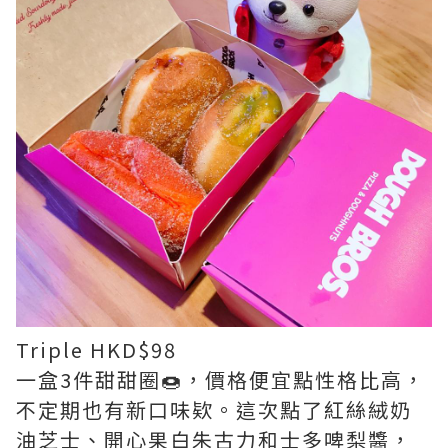
Triple HKD$98
一盒3件甜甜圈🍩，價格便宜點性格比高，
不定期也有新口味欵。這次點了紅絲絨奶
油芝士、開心果白朱古力和士多啤梨醬，