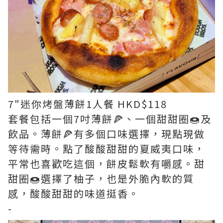
7"迷你烤盤薄餅1人餐 HKD$118
套餐包括一個7吋薄餅🍕、一個甜甜圈🍩及
飲品。薄餅🍕有多個口味選擇，現點現做
等待需時。點了酸酸甜甜的夏威夷口味，
平常也喜歡吃這個，餅皮鬆軟有嚼感。甜
甜圈🍩選擇了柚子，也是外脆內軟的質
感，酸酸甜甜的味道挺香。
-