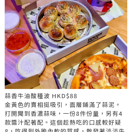
蒜香牛油酸種波 HKD$88
金黃色的賣相挺吸引，面層鋪滿了蒜泥。
打開聞到香濃蒜味，一份8件份量，另有4
款醬汁配著配。這個趁熱吃的口感較好疑
8，吃得到外脆內軟的質感，散發著淡淡牛