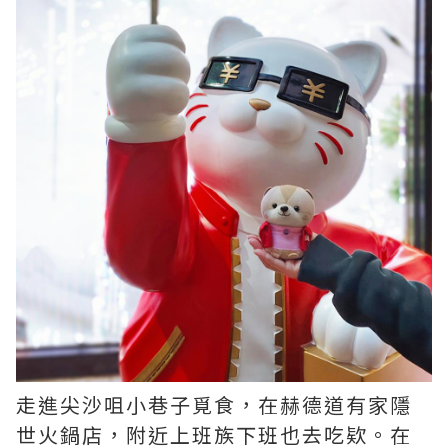
走進尖沙咀小巷子覓食，在赫德道有家隱
世火鍋店，附近上班族下班也去吃欵。在