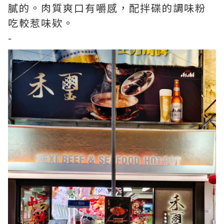
膩的。肉質爽口有嚼感，配拌碟的調味粉
吃較惹味欵。
-