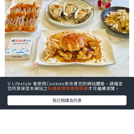
U Lifestyle 會使用Cookies來改善您的網站體驗，請確定
鼠妹🐿️終於去了這家啦，在社交平台洗版
您同意接受本網站之
私隱政策和使用條款
才可繼續瀏覽。
的老號，工作日來也很多人🤭。生猛海鮮
我已閱讀及同意
現撈現殺，而且明碼實價。
點擊圖片放大