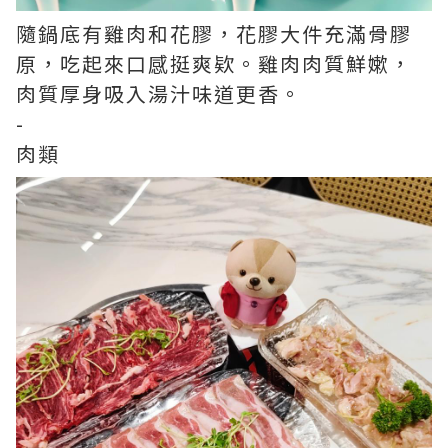
隨鍋底有雞肉和花膠，花膠大件充滿骨膠
原，吃起來口感挺爽欵。雞肉肉質鮮嫰，
肉質厚身吸入湯汁味道更香。
-
肉類