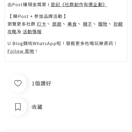
出Post賺現金獎賞 l
登記《社群創作有價企劃》
【 睇Post + 參加品牌活動 】
瀏覽更多社群
打卡
丶
旅遊
丶
美食
丶
親子
丶
寵物
丶
扮靚
攻略
及
活動情報
U Blog開咗WhatsApp啦！發掘更多吃喝玩樂資訊！
Follow 我哋
！
1個讚好
收藏