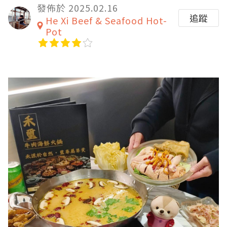
發佈於 2025.02.16
追蹤
He Xi Beef & Seafood Hot-
Pot