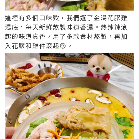
這裡有多個口味欵，我們選了金湯花膠雞
湯底，每天新鮮熬製味道香濃。熱辣辣滾
起的味道真香，用了多款食材熬製，再加
入花膠和雞件滾起😚。