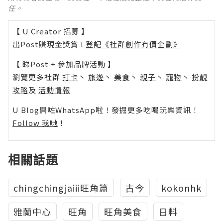
任。
【 U Creator 招募 】
出Post賺現金獎賞 l
登記《社群創作有價企劃》
【 睇Post + 參加品牌活動 】
瀏覽更多社群
打卡
丶
旅遊
丶
美食
丶
親子
丶
寵物
丶
扮靚
攻略
及
活動情報
U Blog開咗WhatsApp啦！發掘更多吃喝玩樂資訊！
Follow 我哋
！
相關話題
chingchingjaiii旺角篇
古今
kokonhk
雅蘭中心
旺角
旺角美食
日料