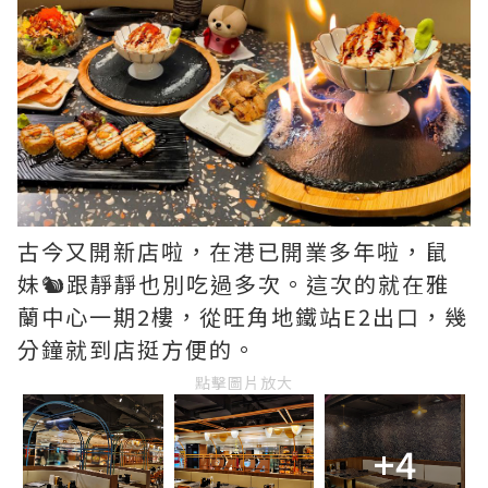
古今又開新店啦，在港已開業多年啦，鼠
妹🐿️跟靜靜也別吃過多次。這次的就在雅
蘭中心一期2樓，從旺角地鐵站E2出口，幾
分鐘就到店挺方便的。
點擊圖片放大
+4