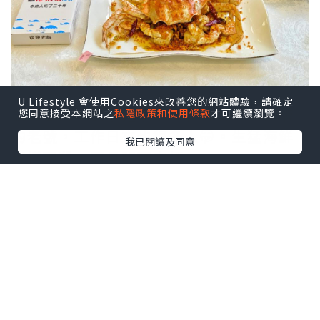
U Lifestyle 會使用Cookies來改善您的網站體驗，請確定
鼠妹🐿️終於去了這家啦，在社交平台洗版
您同意接受本網站之
私隱政策和使用條款
才可繼續瀏覽。
的老號，工作日來也很多人🤭。生猛海鮮
我已閱讀及同意
現撈現殺，而且明碼實價。
點擊圖片放大
+3
就在南山站，上到地面轉灣就到，真的很
方便！店舖大排檔風格環境舒適，更有多