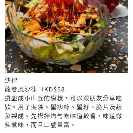
沙律
龍卷風沙律 HKD$58
擺盤成小山丘的模樣，可以跟朋友分享吃
欵。用了海藻、蟹柳絲、蟹籽、脆片及蔬
菜製成。先撈拌均勻吃味道較香，味道微
辣惹味，而且口感豐富。