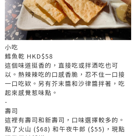
小吃
鱈魚乾 HKD$58
這個味道挺香的，直接吃或拌酒吃也可
以。熱辣辣吃的口感香脆，忍不住一口接
一口吃欵。另有芥末醬和沙律醬拌著，吃
起來感覺惹味點。
-
壽司
這裡有壽司和新壽司，口味選擇較多的。
點了火山 ($68) 和午夜牛郎 ($55)，現點