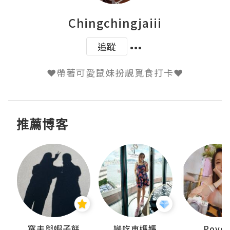
Chingchingjaiii
追蹤
推薦博客
窩夫與蝦子餅
戀吃車媽媽
Poye