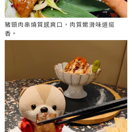
豬頸肉串燒質感爽口，肉質嫰滑味道挺
香。