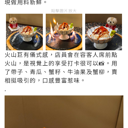
現做用料新鮮。
點擊圖片放大
火山巨有儀式感，店員會在容客人席前點
火山，是視覺上的享受打卡很可以📸。用
了帶子、青瓜、蟹籽、牛油果及蟹柳，賣
相挺吸引的，口感豐富惹味。
.