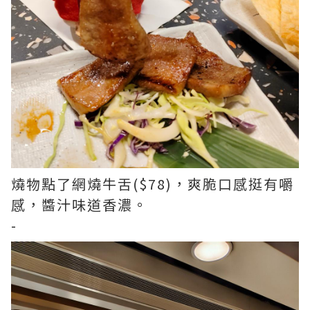
燒物點了網燒牛舌($78)，爽脆口感挺有嚼
感，醬汁味道香濃。
-