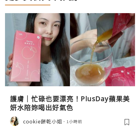
護膚｜忙碌也要漂亮！PlusDay蘋果美
妍水陪妳喝出好氣色
cookie餅乾小姐
1小時前