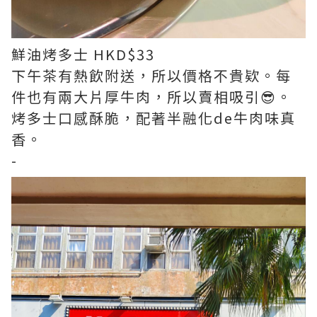
鮮油烤多士 HKD$33
下午茶有熱飲附送，所以價格不貴欵。每
件也有兩大片厚牛肉，所以賣相吸引😎。
烤多士口感酥脆，配著半融化de牛肉味真
香。
-