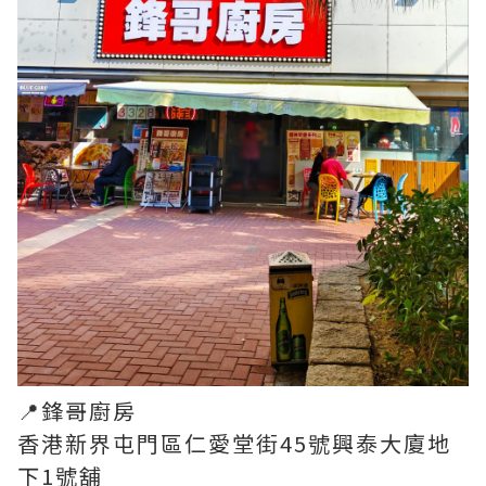
📍鋒哥廚房
香港新界屯門區仁愛堂街45號興泰大廈地
下1號舖