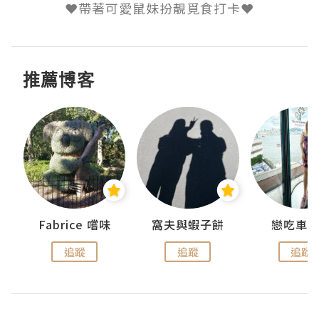
推薦博客
Fabrice 嚐味
窩夫與蝦子餅
戀吃車
追蹤
追蹤
追蹤