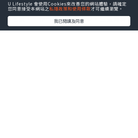
U Lifestyle 會使用Cookies來改善您的網站體驗，請確定
鼠妹🐿️終於去了這家啦，在社交平台洗版
您同意接受本網站之
私隱政策和使用條款
才可繼續瀏覽。
的老號，工作日來也很多人🤭。生猛海鮮
我已閱讀及同意
現撈現殺，而且明碼實價。
點擊圖片放大
+3
就在南山站，上到地面轉灣就到，真的很
方便！店舖大排檔風格環境舒適，更有多
個包房可以聚餐，人多時來也可以的。
-