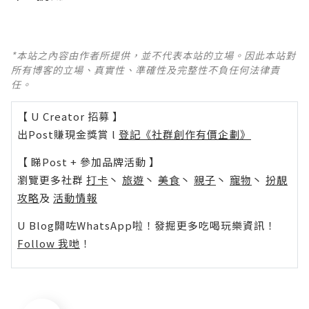
*本站之內容由作者所提供，並不代表本站的立場。因此本站對
所有博客的立場、真實性、準確性及完整性不負任何法律責
任。
【 U Creator 招募 】
出Post賺現金獎賞 l
登記《社群創作有價企劃》
【 睇Post + 參加品牌活動 】
瀏覽更多社群
打卡
丶
旅遊
丶
美食
丶
親子
丶
寵物
丶
扮靚
攻略
及
活動情報
U Blog開咗WhatsApp啦！發掘更多吃喝玩樂資訊！
Follow 我哋
！