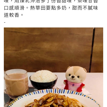
味，用煉乳沖泡多了份香甜味，茶味甘香
口感順滑。熱華田要點多奶，甜而不膩味
道較香。
-