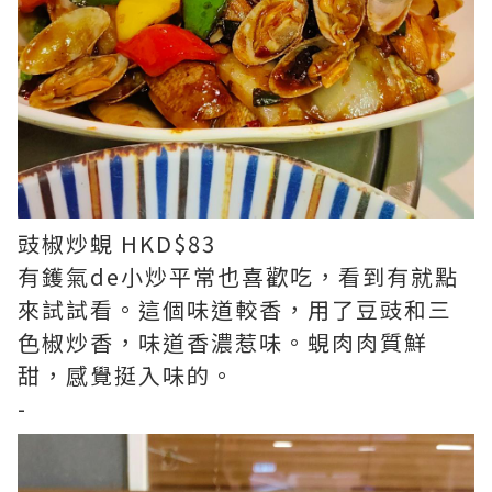
豉椒炒蜆 HKD$83
有鑊氣de小炒平常也喜歡吃，看到有就點
來試試看。這個味道較香，用了豆豉和三
色椒炒香，味道香濃惹味。蜆肉肉質鮮
甜，感覺挺入味的。
-