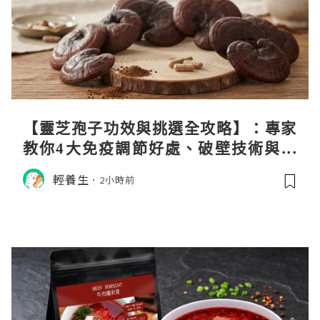
【靈芝孢子功效與挑選全攻略】：專家
教你4大免疫調節好處、破壁技術與挑
選秘訣
輕養生
2小時前