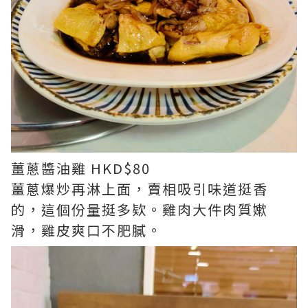
薑蔥醬油雞 HKD$80
薑蔥爆炒再淋上面，賣相吸引味道挺香
的，這個份量挺多欵。雞肉大件肉質嫰
滑，雞皮爽口不肥膩。