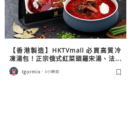
【香港製造】HKTVmall 必買高質冷
凍湯包！正宗俄式紅菜頭羅宋湯、法式
龍蝦濃湯與生酮膠原蛋白骨頭湯全攻略
Igormix
3小時前