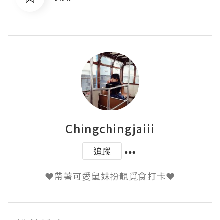
Chingchingjaiii
追蹤