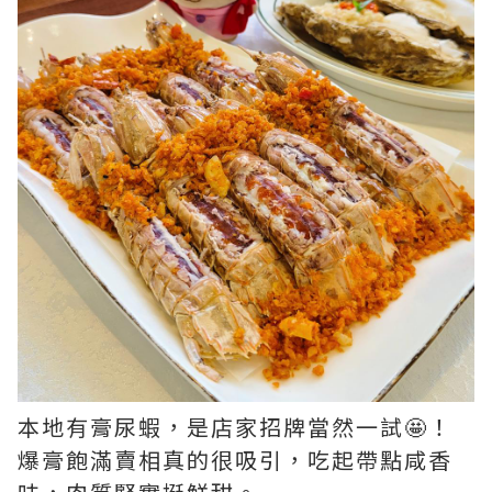
本地有膏尿蝦，是店家招牌當然一試🤩！
爆膏飽滿賣相真的很吸引，吃起帶點咸香