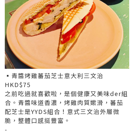
▪︎青醬烤雞蕃茄芝士意大利三文治
HKD$75
之前吃過就喜歡啦，是個健康又美味der組
合。青醬味道香濃，烤雞肉質嫰滑，蕃茄
配芝士是YYDS組合！意式三文治外層微
脆，整體口感挺豐富。
-