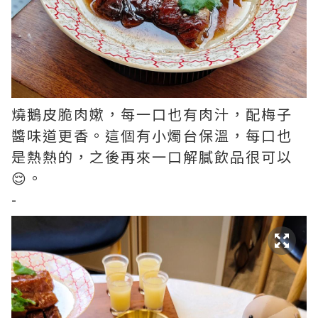
燒鵝皮脆肉嫰，每一口也有肉汁，配梅子
醬味道更香。這個有小燭台保溫，每口也
是熱熱的，之後再來一口解膩飲品很可以
😌。
-