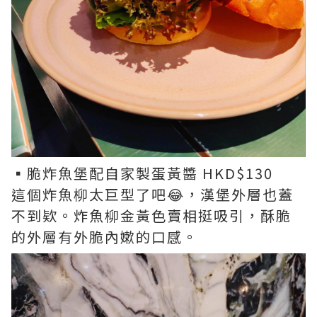
▪︎脆炸魚堡配自家製蛋黃醬 HKD$130
這個炸魚柳太巨型了吧😂，漢堡外層也蓋
不到欵。炸魚柳金黃色賣相挺吸引，酥脆
的外層有外脆內嫰的口感。