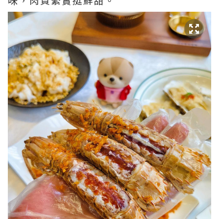
味，肉質緊實挺鮮甜。