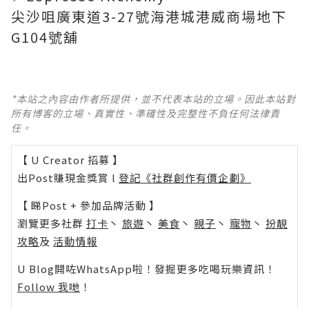
尖沙咀廣東道3-27號海港城港威商場地下
G104號舖
*本站之內容由作者所提供，並不代表本站的立場。因此本站對
所有博客的立場、真實性、準確性及完整性不負任何法律責
任。
【 U Creator 招募 】
出Post賺現金獎賞 l
登記《社群創作有價企劃》
【 睇Post + 參加品牌活動 】
瀏覽更多社群
打卡
丶
旅遊
丶
美食
丶
親子
丶
寵物
丶
扮靚
攻略
及
活動情報
U Blog開咗WhatsApp啦！發掘更多吃喝玩樂資訊！
Follow 我哋
！