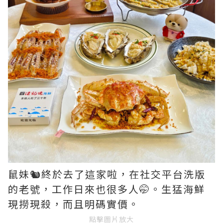
鼠妹🐿️終於去了這家啦，在社交平台洗版
的老號，工作日來也很多人🤭。生猛海鮮
現撈現殺，而且明碼實價。
點擊圖片放大