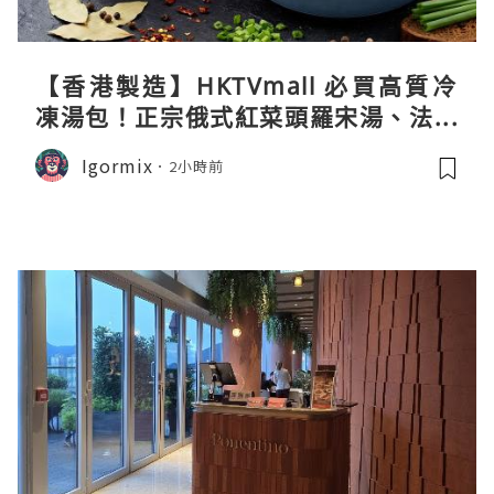
【香港製造】HKTVmall 必買高質冷
凍湯包！正宗俄式紅菜頭羅宋湯、法式
龍蝦濃湯與生酮膠原蛋白骨頭湯全攻略
Igormix
2小時前