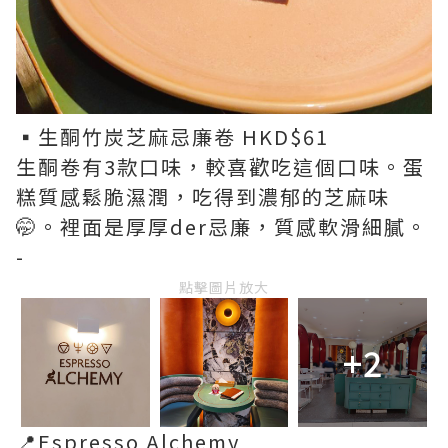
▪︎生酮竹炭芝麻忌廉卷 HKD$61
生酮卷有3款口味，較喜歡吃這個口味。蛋
糕質感鬆脆濕潤，吃得到濃郁的芝麻味
🤭。裡面是厚厚der忌廉，質感軟滑細膩。
-
點擊圖片放大
+2
📍Espresso Alchemy