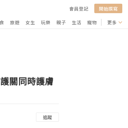
會員登記
開始撰寫
食
旅遊
女生
玩樂
親子
生活
寵物
行山
更多
打卡
 | 護關同時護膚
追蹤