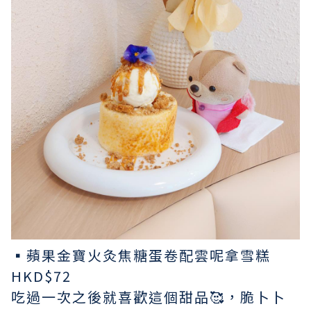
▪︎蘋果金寶火灸焦糖蛋卷配雲呢拿雪糕
HKD$72
吃過一次之後就喜歡這個甜品🥰，脆卜卜