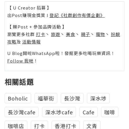
【 U Creator 招募 】
出Post賺現金獎賞 l
登記《社群創作有價企劃》
【 睇Post + 參加品牌活動 】
瀏覽更多社群
打卡
丶
旅遊
丶
美食
丶
親子
丶
寵物
丶
扮靚
攻略
及
活動情報
U Blog開咗WhatsApp啦！發掘更多吃喝玩樂資訊！
Follow 我哋
！
相關話題
Boholic
福華街
長沙灣
深水埗
長沙灣cafe
深水埗cafe
Cafe
咖啡
咖啡店
打卡
香港打卡
文青