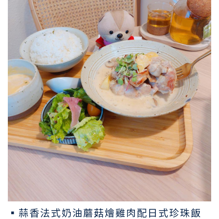
▪︎蒜香法式奶油蘑菇燴雞肉配日式珍珠飯