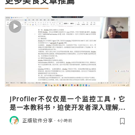
更多美食文章推薦
JProfiler不仅仅是一个监控工具，它
是一本教科书，迫使开发者深入理解JV
M的内存模型、垃圾回收机制和并发原
正版软件分享
4小時前
理。通过直观的可视化数据，它将抽象
的性能问题具象化为代码行号。对于一