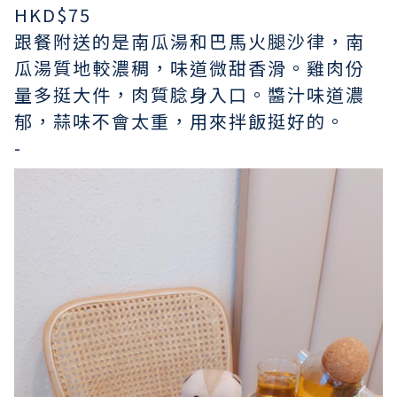
HKD$75
跟餐附送的是南瓜湯和巴馬火腿沙律，南
瓜湯質地較濃稠，味道微甜香滑。雞肉份
量多挺大件，肉質腍身入口。醬汁味道濃
郁，蒜味不會太重，用來拌飯挺好的。
-