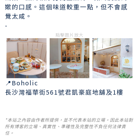
嫰的口感。這個味道較重一點，但不會感
覺太咸。
-
點擊圖片放大
📍Boholic
長沙灣福華街561號君凱豪庭地舖及1樓
*本站之內容由作者所提供，並不代表本站的立場。因此本站對
所有博客的立場、真實性、準確性及完整性不負任何法律責
任。