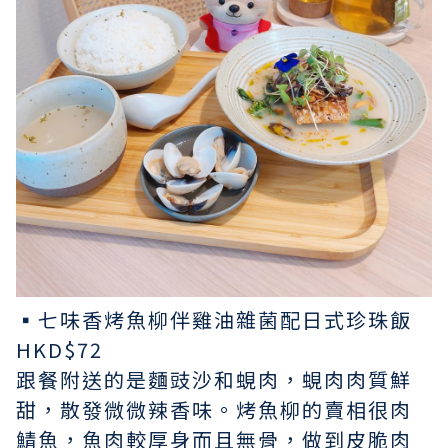
▪︎七味香烤魚柳伴雞油雜菌配日式珍珠飯
HKD$72
跟餐附送的是麵豉沙和蜆肉，蜆肉肉質鮮
甜，散發微微辣香味。烤魚柳的賣相很肉
鯖魚，魚肉較厚身而且無骨，做到皮脆肉