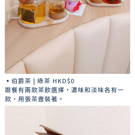
▪︎伯爵茶 | 綠茶 HKD$0
跟餐有兩款茶飲選擇，濃味和淡味各有一
款，用張茶壼裝著。