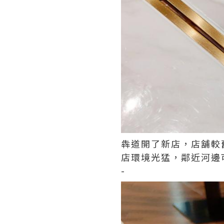
犇道開了新店，店舖較
店環境光猛，鄰近河邊
-