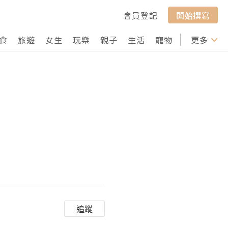
會員登記
開始撰寫
食
旅遊
女生
玩樂
親子
生活
寵物
行山
更多
打卡
追蹤