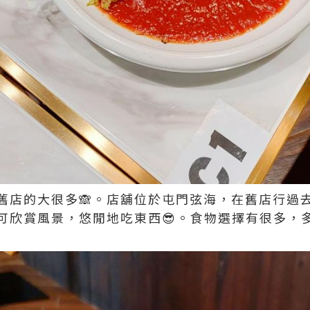
舊店的大很多🙈。店舖位於屯門弦海，在舊店行過
可欣賞風景，悠閒地吃東西😎。食物選擇有很多，