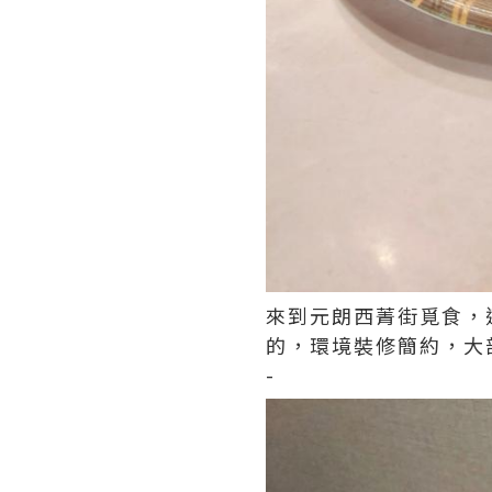
來到元朗西菁街覓食，
的，環境裝修簡約，大
-