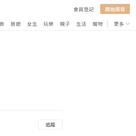
會員登記
開始撰寫
食
旅遊
女生
玩樂
親子
生活
寵物
行山
更多
打卡
追蹤