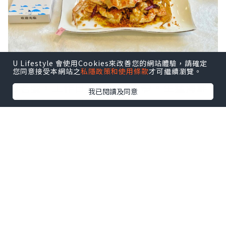
U Lifestyle 會使用Cookies來改善您的網站體驗，請確定
鼠妹🐿️終於去了這家啦，在社交平台洗版
您同意接受本網站之
私隱政策和使用條款
才可繼續瀏覽。
的老號，工作日來也很多人🤭。生猛海鮮
我已閱讀及同意
現撈現殺，而且明碼實價。
點擊圖片放大
+3
就在南山站，上到地面轉灣就到，真的很
方便！店舖大排檔風格環境舒適，更有多