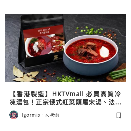
【香港製造】HKTVmall 必買高質冷
凍湯包！正宗俄式紅菜頭羅宋湯、法式
龍蝦濃湯與生酮膠原蛋白骨頭湯全攻略
Igormix
2小時前