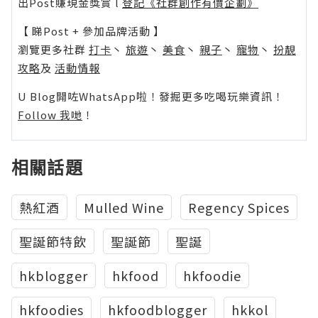
出Post賺現金獎賞 l
登記《社群創作有價企劃》
【 睇Post + 參加品牌活動 】
瀏覽更多社群
打卡
丶
旅遊
丶
美食
丶
親子
丶
寵物
丶
扮靚
攻略
及
活動情報
U Blog開咗WhatsApp啦！發掘更多吃喝玩樂資訊！
Follow 我哋
！
相關話題
熱紅酒
Mulled Wine
Regency Spices
聖誕節特飲
聖誕節
聖誕
hkblogger
hkfood
hkfoodie
hkfoodies
hkfoodblogger
hkkol