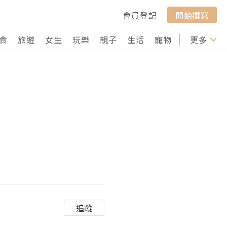
會員登記
開始撰寫
食
旅遊
女生
玩樂
親子
生活
寵物
行山
更多
打卡
追蹤