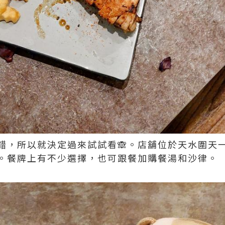
錯，所以就決定過來試試看🙈。店舖位於天水圍天
。餐牌上有不少選擇，也可跟餐加購餐湯和沙律。