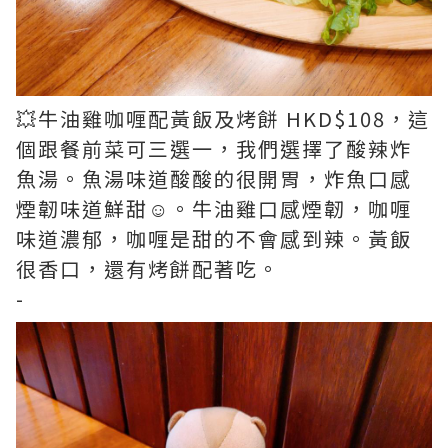
💥牛油雞咖喱配黃飯及烤餅 HKD$108，這
個跟餐前菜可三選一，我們選擇了酸辣炸
魚湯。魚湯味道酸酸的很開胃，炸魚口感
煙韌味道鮮甜☺。牛油雞口感煙韌，咖喱
味道濃郁，咖喱是甜的不會感到辣。黃飯
很香口，還有烤餅配著吃。
-