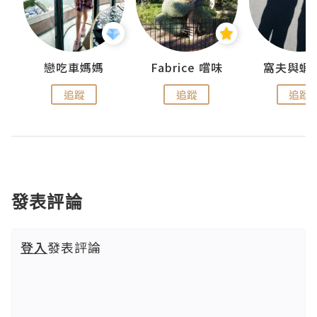
戀吃車媽媽
Fabrice 嚐味
窩夫與蝦
追蹤
追蹤
追蹤
發表評論
登入
發表評論