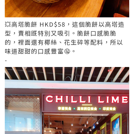
💥高塔脆餅 HKD$58，這個脆餅以高塔造
型，賣相既特別又吸引。脆餅口感脆脆
的，裡面還有椰絲、花生碎等配料，所以
味道甜甜的口感豐富🤤。
-