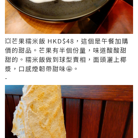
💥芒果糯米飯 HKD$48，這個是午餐加購
價的甜品。芒果有半個份量，味道酸酸甜
甜的。糯米飯做到球型賣相，面頭灑上椰
漿，口感煙韌帶甜味🤩。
-