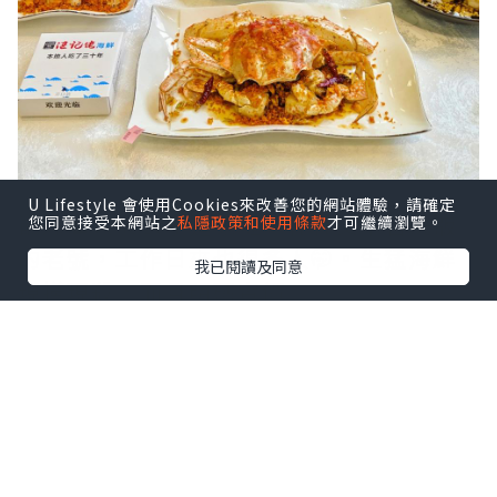
U Lifestyle 會使用Cookies來改善您的網站體驗，請確定
鼠妹🐿️終於去了這家啦，在社交平台洗版
您同意接受本網站之
私隱政策和使用條款
才可繼續瀏覽。
的老號，工作日來也很多人🤭。生猛海鮮
我已閱讀及同意
現撈現殺，而且明碼實價。
點擊圖片放大
+3
就在南山站，上到地面轉灣就到，真的很