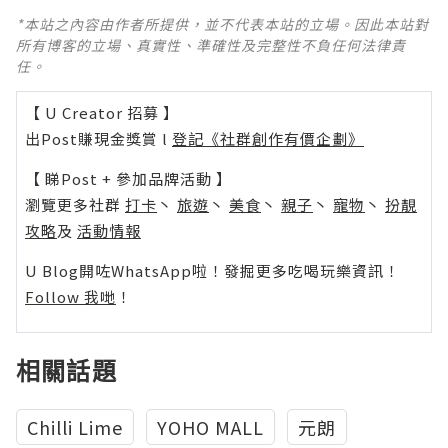
*本站之內容由作者所提供，並不代表本站的立場。因此本站對
所有博客的立場、真實性、準確性及完整性不負任何法律責
任。
【 U Creator 招募 】
出Post賺現金獎賞 l
登記《社群創作有價企劃》
【 睇Post + 參加品牌活動 】
瀏覽更多社群
打卡
丶
旅遊
丶
美食
丶
親子
丶
寵物
丶
扮靚
攻略
及
活動情報
U Blog開咗WhatsApp啦！發掘更多吃喝玩樂資訊！
Follow 我哋
！
相關話題
Chilli Lime
YOHO MALL
元朗