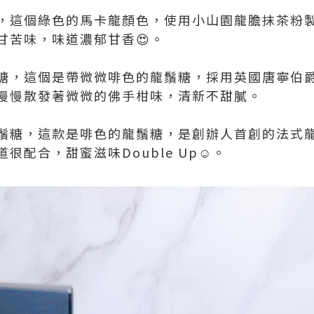
糖，這個綠色的馬卡龍顏色，使用小山園龍膽抹茶粉
甘苦味，味道濃郁甘香😍。
鬚糖，這個是帶微微啡色的龍鬚糖，採用英國唐寧伯
慢慢散發著微微的佛手柑味，清新不甜膩。
龍鬚糖，這款是啡色的龍鬚糖，是創辦人首創的法式
很配合，甜蜜滋味Double Up☺。