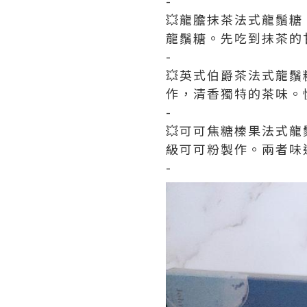
-
💥龍膽抹茶法式龍鬚
龍鬚糖。先吃到抹茶的
-
💥英式伯爵茶法式龍
作，清香獨特的茶味。
-
💥可可焦糖榛果法式
級可可粉製作。兩者味道
-