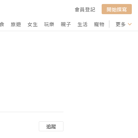
會員登記
開始撰寫
食
旅遊
女生
玩樂
親子
生活
寵物
行山
更多
打卡
追蹤