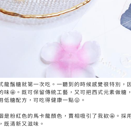
式龍鬚糖就第一次吃。一聽到的時候感覺很特別，
的味🤩。既可保留傳統工藝，又可把西式元素做糖
用低糖配方，可吃得健康一點😛。
個是粉紅色的馬卡龍顏色，賣相吸引了我欵🤩。採用
，既清新又滋味。